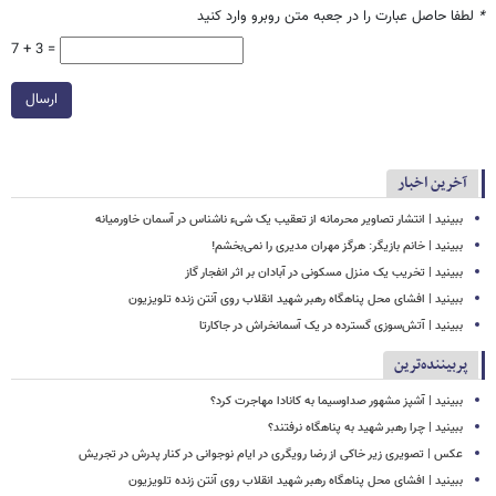
*
لطفا حاصل عبارت را در جعبه متن روبرو وارد کنید
7 + 3 =
ارسال
آخرین اخبار
ببینید | انتشار تصاویر محرمانه از تعقیب یک شیء ناشناس در آسمان خاورمیانه
ببینید | خانم بازیگر: هرگز مهران مدیری را نمی‌بخشم!
ببینید | تخریب یک منزل مسکونی در آبادان بر اثر انفجار گاز
ببینید | افشای محل پناهگاه‌ رهبر شهید انقلاب روی آنتن زنده تلویزیون
ببینید | ​​​​​​​آتش‌سوزی گسترده در یک آسمانخراش در جاکارتا
پربیننده‌ترین
ببینید | آشپز مشهور صداوسیما به کانادا مهاجرت کرد؟
ببینید | چرا رهبر شهید به پناهگاه نرفتند؟
عکس | تصویری زیر خاکی از رضا رویگری در ایام نوجوانی در کنار پدرش در تجریش
ببینید | افشای محل پناهگاه‌ رهبر شهید انقلاب روی آنتن زنده تلویزیون