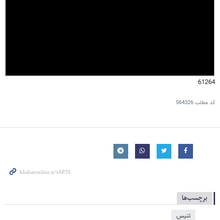
61264
کد مطلب
564326
برچسب‌ها
تنیس