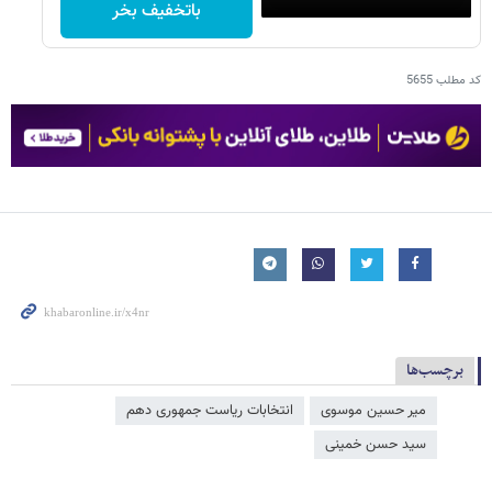
باتخفیف بخر
کد مطلب
5655
برچسب‌ها
میر حسین موسوی
انتخابات ریاست جمهوری دهم
سید حسن خمینی