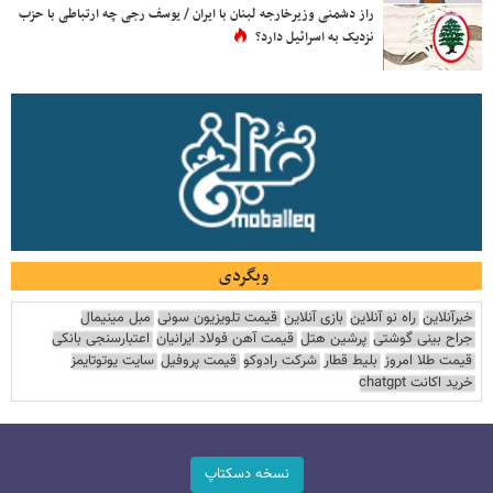
راز دشمنی وزیرخارجه لبنان با ایران / یوسف رجی چه ارتباطی با حزب
نزدیک به اسرائیل دارد؟
وبگردی
خبرآنلاین
راه نو آنلاین
بازی آنلاین
قیمت تلویزیون سونی
مبل مینیمال
جراح بینی گوشتی
پرشین هتل
قیمت آهن فولاد ایرانیان
اعتبارسنجی بانکی
قیمت طلا امروز
بلیط قطار
شرکت رادوکو
قیمت پروفیل
سایت یوتوتایمز
خرید اکانت chatgpt
نسخه دسکتاپ