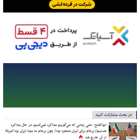
در بحث مشارکت کنید
ابوالفتح: حتی زمانی که می‌گوییم مذاکره نمی‌کنیم، در حال مذاکره
هستیم/ برجام برای ایران معجزه بود/ چون برجام به سود ایران بود آمریکا
از آن خارج شد