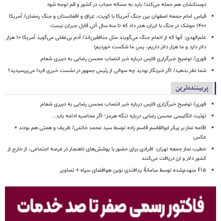
دوستانشان هم حمله می‌کند/ باید به مساله حجاب در کشور و قم توجه شود
قیاس امام جمعه اصفهان بین جنگ آمریکا با کویت، عراق و افغانستان و جنگ رمضان/ آمریکا
۱۴۰۰ موشک در جنگ با ایران هدر داد که تا سه سال آتی قابل جبران نیست
علم‌الهدی: آنها که از اتمام جنگ می‌گویند مثل منافقین‌اند/ آدم بی‌عقلی می‌گوید آمریکا ۱۰ هزار
دلار دارد و ما هزار دلار داریم، پس ما شکست خوردیم!
فوری/ توضیح خبرگزاری فارس درباره خبر انتصاب محسن رضایی به دبیری شعام
شما نظر بدهید/ اگر خبرنگار بودید چه سوالی از رئیس جمهور در نشست خبری فردا می‌پرسیدید؟
پربیننده‌ترین
فوری/ توضیح خبرگزاری فارس درباره خبر انتصاب محسن رضایی به دبیری شعام
توئیت انگلیسی محسن رضایی درباره تنگه هرمز؛ اگر محاصره ادامه یابد...
اقامه نماز بر پیکر ابوالقاسم قاسم زاده توسط سید محمد خاتمی/ ظریف و همتی هم بودند +
عکس
خطیب نماز جمعه تهران: افرادی برای حضور با پوشش‌های ناهنجار در عرصه اجتماعی، از خارج از
کشور دلار و ارز دریافت می‌کنند
F۱۵ منهدم‌شده توسط سامانۀ پدافندی نوین هوافضای سپاه + تصاویر