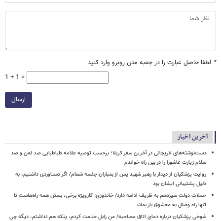
*
لطفا حاصل عبارت را در جعبه متن روبرو وارد کنید
1 + 1 =
ارسال
آخرین اخبار
دست‌نوشته‌های لاریجانی در آخرین سفر کربلا؛ برحسب توصیه علامه طباطبایی صد لعن و صد
سلام زیارت عاشورا را در بین راه خواندم
روایت پزشکیان از دیدار با رهبر شهید پس از بمباران جلسه شعام/ اگر دستاوردی داشتیم، به
دلیل پشتیبانی ایشان بود
حملات دولت سیزدهم به ظریف ادامه دارد/ خاندوزی: کارویژه برخی، بستن همه راه‌هاست تا
تنها راه وصال به معشوق باز بماند
شوخی پزشکیان درباره دمای اتاق مصاحبه/ من زابل خدمت کردم، پنکه هم نداشتم، دیگه چی