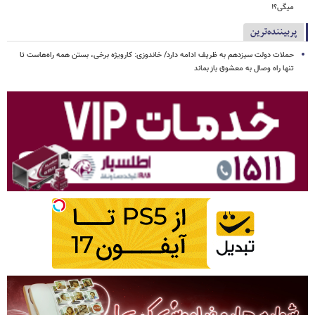
میگی؟!
پربیننده‌ترین
حملات دولت سیزدهم به ظریف ادامه دارد/ خاندوزی: کارویژه برخی، بستن همه راه‌هاست تا
تنها راه وصال به معشوق باز بماند