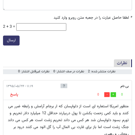
*
لطفا حاصل عبارت را در جعبه متن روبرو وارد کنید
2 + 3 =
ارسال
نظرات
نظرات منتشر شده: 2
نظرات در صف انتشار: 0
نظرات غیرقابل انتشار: 0
بی نام
۱۱:۱۹ - ۱۳۹۵/۰۵/۲۴
پاسخ
0
0
منظور امریکا استعاره ای است از دلواپسان که ار برجام آرامش و رابطه ضرر می
کنند و باید کمی زحمت بکشن تا پول دربیارند حداقل 12 میلیارد دلار تحریم و
تورم بسود دلواپسان شد هر کس می داند تحریم زشت است هر کس می داند
جنگ زشت است اما باز برای غارت بی المال آب را گل الود می کنند درود بر
روحانی و رهبری