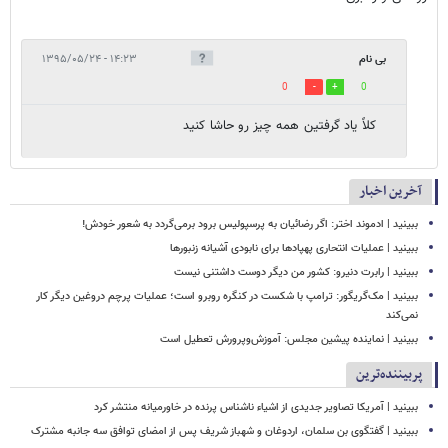
بی نام
۱۴:۲۳ - ۱۳۹۵/۰۵/۲۴
0
0
کلاً یاد گرفتین همه چیز رو حاشا کنید
آخرین اخبار
ببینید | ادموند اختر: اگر رضائیان به پرسپولیس برود برمی‌گردد به شعور خودش!
ببینید | عملیات انتحاری پهپادها برای نابودی آشیانه زنبورها
ببینید | رابرت دنیرو: کشور من دیگر دوست داشتنی نیست
ببینید | مک‌گریگور: ترامپ با شکست در کنگره روبرو است؛ عملیات پرچم دروغین دیگر کار
نمی‌کند
ببینید | نماینده پیشین مجلس: آموزش‌وپرورش تعطیل است
پربیننده‌ترین
ببینید | آمریکا تصاویر جدیدی از اشیاء ناشناس پرنده در خاورمیانه منتشر کرد
ببینید | گفتگوی بن سلمان، اردوغان و شهباز شریف پس از امضای توافق سه جانبه مشترک