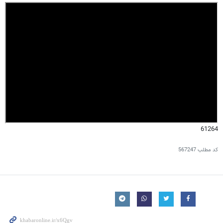
61264
کد مطلب
567247