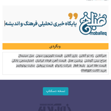
وبگردی
خبرآنلاین
راه نو آنلاین
بازی آنلاین
قیمت تلویزیون سونی
مبل مینیمال
جراح بینی گوشتی
پرشین هتل
قیمت آهن فولاد ایرانیان
اعتبارسنجی بانکی
قیمت طلا امروز
بلیط قطار
شرکت رادوکو
قیمت پروفیل
سایت یوتوتایمز
خرید اکانت chatgpt
نسخه دسکتاپ