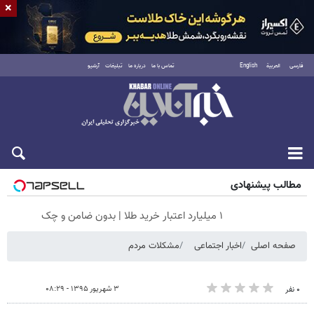
×
فارسی
العربية
English
تماس با ما
درباره ما
تبلیغات
آرشیو
جمعه ۱۶ مرداد ۱۴۰۵
مطالب پیشنهادی
۱ میلیارد اعتبار خرید طلا | بدون ضامن و چک
صفحه اصلی
اخبار اجتماعی
مشکلات مردم
۳ شهریور ۱۳۹۵ - ۰۸:۲۹
۰ نفر