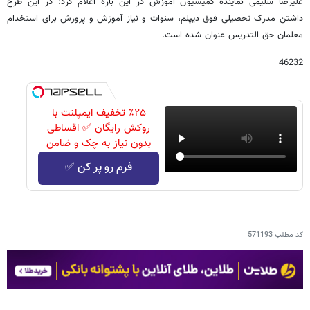
علیرضا سلیمی نماینده کمیسیون آموزش در این باره اعلام کرد: در این طرح
داشتن مدرک تحصیلی فوق دیپلم، سنوات و نیاز آموزش و پرورش برای استخدام
معلمان حق التدریس عنوان شده است.
46232
٪۲۵ تخفیف ایمپلنت با
روکش رایگان ✅ اقساطی
بدون نیاز به چک و ضامن
فرم رو پر کن ✅
کد مطلب
571193