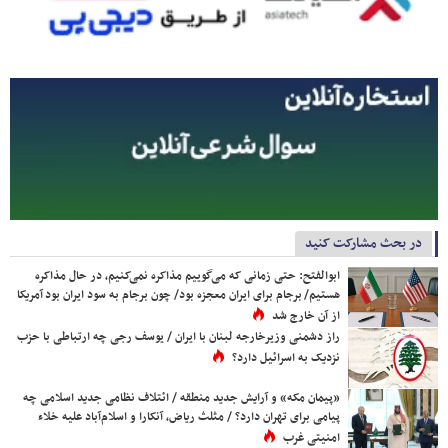
در بحث مشارکت کنید
ابوالفتح: حتی زمانی که می‌گوییم مذاکره نمی‌کنیم، در حال مذاکره
هستیم/ برجام برای ایران معجزه بود/ چون برجام به سود ایران بود آمریکا
از آن خارج شد
راز دشمنی وزیرخارجه لبنان با ایران / یوسف رجی چه ارتباطی با حزب
نزدیک به اسرائیل دارد؟
«پیمان مکه» و آرایش جدید منطقه / ائتلاف نظامی جدید اسلامی چه
پیامی برای تهران دارد؟ / مثلث ریاض، آنکارا و اسلام‌آباد علیه خلاء
امنیتی غرب