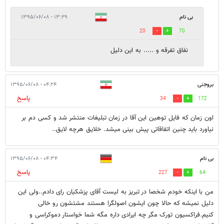
بی نام
۱۳:۲۹ - ۱۳۹۵/۰۶/۰۸
20
70
نفاق تفرقه و ..... به اين دليل
بروجنی
۰۴:۲۴ - ۱۳۹۵/۰۶/۰۸
پاسخ
34
172
اون زمان که فایل توهین این آقا در زمان تبلیغات منتشر شد و کسی دم بر
نیاورد باید چنین اتفاقاتی پیش بینی میشد. خلایق هرچه لایق..
بی نام
۰۴:۳۴ - ۱۳۹۵/۰۶/۰۸
پاسخ
227
64
من با اینکه خودم شخصا در تبریز به لیست آقای پزشکیان رای دادم..ولی این
دلیل نمیشه که حالا چون ایشون اصولگرا هستند مشتشون رو خالی
کنیم.فراکسیون تورک مگر چه ایرادی داره مگه شما خواستار دموکراسی و