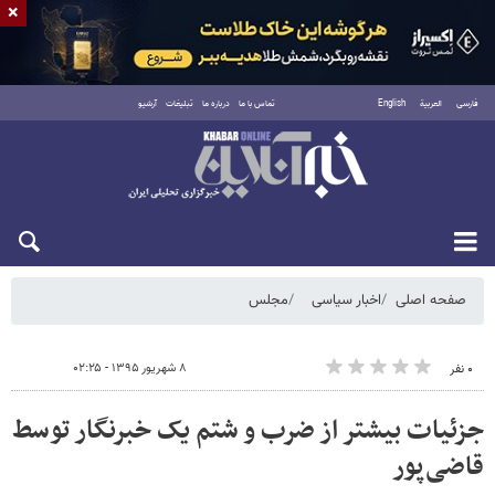
×
فارسی
العربية
English
تماس با ما
درباره ما
تبلیغات
آرشیو
شنبه ۱۷ مرداد ۱۴۰۵
صفحه اصلی
اخبار سیاسی
مجلس
۸ شهریور ۱۳۹۵ - ۰۲:۲۵
۰ نفر
جزئیات بیشتر از ضرب و شتم یک خبرنگار توسط
قاضی‌پور