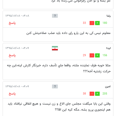
کم بشه و تو الان رجزخوانی کنی.زنده باد کرد
رضا
۰۴:۰۸ - ۱۳۹۵/۰۶/۰۸
پاسخ
33
180
معلوم نیس کی به این یارو رای داده باید صلب صلاحیتش کنن
ليدا
۰۴:۰۹ - ۱۳۹۵/۰۶/۰۸
پاسخ
29
156
مثلا خوبه طرف نماينده ملته، واقعا جاي تأسف داره، خبرنگار كارش اينه،اين چه
حركت زشتيه آخه؟؟؟
امین
۰۴:۰۹ - ۱۳۹۵/۰۶/۰۸
پاسخ
38
205
وقتی این بابا میگفت مجلس جای الاغ و زن نیست و هیچ اتفاقی نیافتاد باید
هم اینجوری پررو بشه..مگه کیه این اقا؟؟