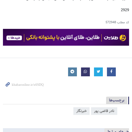
2929
کد مطلب
572948
برچسب‌ها
نادر قاضی پور
خبرنگار
خبرهای مرتبط