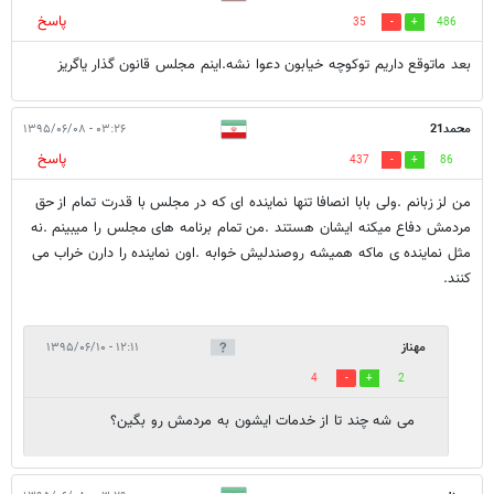
پاسخ
35
486
بعد ماتوقع داریم توکوچه خیابون دعوا نشه.اینم مجلس قانون گذار یاگریز
محمد21
۰۳:۲۶ - ۱۳۹۵/۰۶/۰۸
پاسخ
437
86
من لز زبانم .ولی بابا انصافا تنها نماینده ای که در مجلس با قدرت تمام از حق
مردمش دفاع میکنه ایشان هستند .من تمام برنامه های مجلس را میبینم .نه
مثل نماینده ی ماکه همیشه روصندلیش خوابه .اون نماینده را دارن خراب می
کنند.
مهناز
۱۲:۱۱ - ۱۳۹۵/۰۶/۱۰
4
2
می شه چند تا از خدمات ایشون به مردمش رو بگین؟