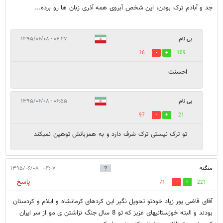
جد و آبادم ترک بودن، این شخص آبروی همه آذری زبان ها رو برده...
بی نام
۰۴:۲۷ - ۱۳۹۵/۰۶/۰۸
16
109
احسنت
بی نام
۰۶:۵۵ - ۱۳۹۵/۰۶/۰۸
97
21
تو ترک نیستی ترک شرف دارد و به همزبانش توهین نمیکند
منگنه
۰۴:۰۷ - ۱۳۹۵/۰۶/۰۸
پاسخ
71
221
آقای قاضی پور زیاد خودتو تحویل نگیر این کردهای کرمانشاه و ایلام و کردستان
بودند و البته خوزستانیهای عزیز که تو 8 سال جنگ نزاشتن ی مو از سر ایران