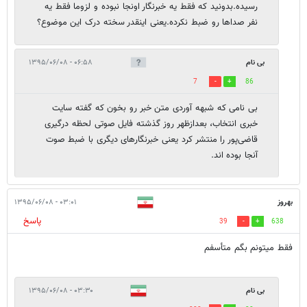
رسیده.بدونید که فقط یه خبرنگار اونجا نبوده و لزوما فقط یه
نفر صداها رو ضبط نکرده.یعنی اینقدر سخته درک این موضوع؟
بی نام
۰۶:۵۸ - ۱۳۹۵/۰۶/۰۸
7
86
بی نامی که شبهه آوردی متن خبر رو بخون که گفته سایت
خبری انتخاب، بعدازظهر روز گذشته فایل صوتی لحظه درگیری
قاضی‌پور را منتشر کرد یعنی خبرنگارهای دیگری با ضبط صوت
آنجا بوده اند.
بهروز
۰۳:۰۱ - ۱۳۹۵/۰۶/۰۸
پاسخ
39
638
فقط میتونم بگم متأسفم
بی نام
۰۳:۳۰ - ۱۳۹۵/۰۶/۰۸