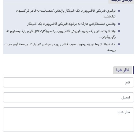
درگیری فیزیکی قاضی‌پور با یک خبرنگار پارلمانی /عصبانیت به‌خاطر فراکسیون
ترک‌نشین
واکنش اینستاگرامی عارف به برخورد فیزیکی قاضی‌پور با یک خبرنگار
واکنش‌کدخدایی به برخورد فیزیکی قاضی‌پور بایک‌خبرنگار/دلائل قوی‌ باید ومعنوی نه
رگهای‌گردن…
ادامه واکنش‌ها درباره برخورد عجیب قاضی پور در مجلس /اینبار تقدیر سخنگوی هیات
رییسه…
نظر شما