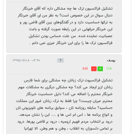
تشکیل فراکسیون ترک ها چه مشکلی داره که آقای خبرنگار
دنبال سوال در این خصوص است؟ به نظر من ای آقای خبرنگار
به ترکها حساسیت دارد و در گفتگوهای بین آقای قاضی پور و
این خبرنگار حرفهایی در این رابطه صورت گرفته و باعث
عصبانیت نماینده شده. من علت حساس بودن تشکیل
فراکسیون ترک ها را برای این خبرنگار عیزی نمی دانم .
یوسف
۰۳:۴۰ - ۱۳۹۵/۰۶/۰۸
848
114
تشکیل فراکسیوت ترک زبانان چه مشکلی برای شما فارس
زبانان ازیز ایجاد می کند؟ چه مشکلی دیگری به مشکلات مهم
خبرنگار محترم را اضافه می کند؟ دلیل حساسیت خبرنگار
محترم عیران چیست؟ چرا فقط به ترک زبانان غیور این مملکت
حساسید؟ سابقه روزنامه تان ، سوابق برنامه های تلویزیونی تان
و انواع برنامه ها ، اس ام اس ها و .... این را نشان میدهد.
درود بر انتخاب مردم فهیم ارومیه ، درود بر قاضی پورها. درود
بر تمامی دلسوزان به انقلاب ، وطن و هم وطن. الا تهرانیا