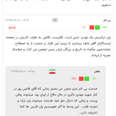
ندهيم.
بی نام
۰۴:۰۲ - ۱۳۹۵/۰۶/۰۸
پاسخ
61
260
پان ترکیسم، یک تهدید جدی است. کافیست نگاهی به نظرات کاربران در صفحه
اینستاگرام آقای عارف بیندازید تا ببینید این افراد در حمایت از به اصطلاح
نمایندشون چگونه به تاریخ و بزرگان ایران زمین توهین می کنند و خواستار
تجزیه از ایرانند.
طاهر
۰۴:۱۵ - ۱۳۹۵/۰۶/۰۸
294
62
خدمت بی نام عزیز عرض می نمایم زمانی که آقای قاضی پور در
کنار شهید مهدی باکری در حال دفاع از ایران بود میشوند وطن
پرست و زمانی که دنبال حق خود هستند میشوند پان ترک و
تجزیه طلب . این وسط ما آخر نفهمیدیم پان فارس ها کجا
تشریف دارن .