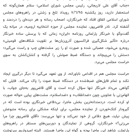
«جناب آقای علی لاریجانی، رئیس مجلس شورای اسلامی؛ سلام همان‌گونه که
استحضار دارید، روز یکشنبه ٧/٦/٩٥ رویداد تلخ و زشتی در راهروهای مجلس
شورای اسلامی اتفاق افتاد که خبرنگاران، اصحاب رسانه و هر دیده‌ای را دردمند و
آشفته کرد. نادر قاضی‌پور، نماینده مجلس از حوزه انتخابیه ارومیه، در میانه یک
گفت‌و‌گو با خبرنگار پارلمانی روزنامه «ایران» زمانی که با پرسش ساده خبرنگار
درباره «تأثیر شکل‌گیری فراکسیون آذری‌زبان‌ها بر تقویت شکاف‌های قومیتی»
روبه‌رو می‌شود، عصبانی شده و صورت او را زیر مشت‌های چپ و راست می‌گیرد؛
دستش را می‌پیچاند و دستگاه ضبط صوتش را گرفته و کشان‌کشان به سوی
حراست مجلس می‌برد.
حراست مجلس هم در اقدامی ناباورانه، از وی تعهد می‌گیرد تا دیگر درگیری ایجاد
نکند و تمام فایل‌های ضبط‌شده در دستگاه ضبط صوت را پاک می‌کند. فایلی که
گواهی می‌داد خبرنگار تنها سؤال کرده است و آقای قاضی‌پور به‌جای جواب، با
اتهام‌زنی با عناوینی چون «ضدانقلاب» و «ضداسلام»، مشت‌های پیاپی حواله صورت
او کرده است. دردمندانه‌ترین بخش ماجرا، بی‌دفاعی خبرنگاری بوده است که در
گیرودار کتک‌خوردن از نماینده مجلس، برای اینکه مشکلی برای رسانه متبوعش
پیش نیاید، هیچ دفاعی از خود نمی‌کند و تنها می‌پرسد: «آقای قاضی‌پور چرا مرا
می‌زنی؟» خبرنگاران، گروهی از نمایندگان و دوربین‌های مستقر در راهروهای
پارلمان، شاهد این ماجرا بوده و گواه این ماجرا هستند. البته امیدواریم سرنوشت