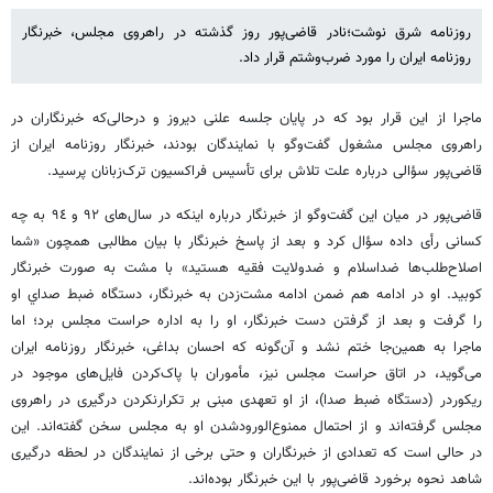
روزنامه شرق نوشت؛نادر قاضی‌پور روز گذشته در راهروی مجلس، خبرنگار
روزنامه ایران را مورد ضرب‌وشتم قرار داد.
ماجرا از این قرار بود که در پایان جلسه علنی دیروز و درحالی‌که خبرنگاران در
راهروی مجلس مشغول گفت‌وگو با نمایندگان بودند، خبرنگار روزنامه ایران از
قاضی‌پور سؤالی درباره علت تلاش برای تأسیس فراکسیون ترک‌زبانان پرسید.
قاضی‌پور در میان این گفت‌وگو از خبرنگار درباره اینکه در سال‌های ٩٢ و ٩٤ به چه
کسانی رأی داده سؤال کرد و بعد از پاسخ خبرنگار با بیان مطالبی همچون «شما
اصلاح‌طلب‌ها ضداسلام و ضدولایت فقیه هستید» با مشت به صورت خبرنگار
کوبید. او در ادامه هم ضمن ادامه مشت‌زدن به خبرنگار، دستگاه ضبط صداي او
را گرفت و بعد از گرفتن دست خبرنگار، او را به اداره حراست مجلس برد؛ اما
ماجرا به همین‌جا ختم نشد و آن‌گونه که احسان بداغی، خبرنگار روزنامه ایران
می‌گوید، در اتاق حراست مجلس نیز، مأموران با پاک‌کردن فایل‌های موجود در
ریکوردر (دستگاه ضبط صدا)، از او تعهدی مبنی ‌بر تکرارنكردن درگیری در راهروی
مجلس گرفته‌‌اند و از احتمال ممنوع‌الورودشدن او به مجلس سخن گفته‌اند. این
در حالی است که تعدادی از خبرنگاران و حتی برخی از نمایندگان در لحظه درگیری
شاهد نحوه برخورد قاضی‌پور با این خبرنگار بوده‌اند.