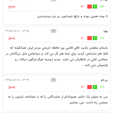
پاسخ
84
244
تا بوده همین بوده و ترکها خودشون رو برتر میدونستن
پويا
۰۳:۴۵ - ۱۳۹۵/۰۶/۰۸
پاسخ
42
214
باسلام مطمئن باشيد اقاي قاضي پور حافظه تاريخي مردم ايران همانگونه كه
قبلا هم مشخص گرديد براي شما هم كار مي كند و سرانجامي مثل بزرگانتان در
مجالس قبلي در انتظارتان مي باشد. مردم اروميه هرگز اينگون حركات رو
فراموش نمي كنند .
بی نام
۰۳:۴۹ - ۱۳۹۵/۰۶/۰۸
پاسخ
48
313
من به عنوان یک خانم، هیچکدام از نمایندگانی را که با مصالحه، ایشون را به
مجلس راه دادند، نمی بخشم