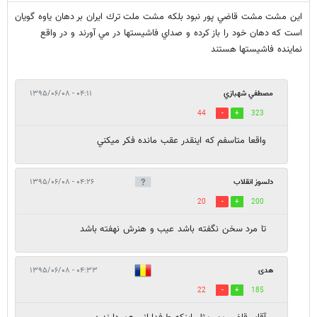
اين مشت مشت قاضي پور نبود بلكه مشت ملت ترك ايران بر دهان ياوه گويان
است كه دهان خود را باز كرده و صداي فاشيستها در مي آورند و در واقع
نماينده فاشيستها هستند
مصطفي شهبازي
۰۴:۱۱ - ۱۳۹۵/۰۶/۰۸
44
323
واقعا متاسفم كه اينقدر عقب مانده فكر ميكني
دلسوز انقلاب
۰۴:۲۶ - ۱۳۹۵/۰۶/۰۸
20
200
تا مرد سخن نگفته باشد عیب و هنرش نهفته باشد
هدی
۰۴:۳۳ - ۱۳۹۵/۰۶/۰۸
22
185