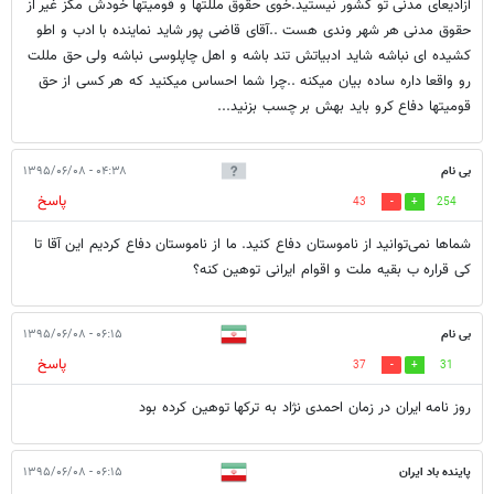
آزادیعای مدنی تو کشور نیستید.خوی حقوق مللتها و قومیتها خودش مگز غیر از
حقوق مدنی هر شهر وندی هست ..آقای قاضی پور شاید نماینده با ادب و اطو
کشیده ای نباشه شاید ادبیاتش تند باشه و اهل چاپلوسی نباشه ولی حق مللت
رو واقعا داره ساده بیان میکنه ..چرا شما احساس میکنید که هر کسی از حق
قومیتها دفاع کرو باید بهش بر چسب بزنید...
بی نام
۰۴:۳۸ - ۱۳۹۵/۰۶/۰۸
پاسخ
43
254
شماها نمی‌توانید از ناموستان دفاع کنید. ما از ناموستان دفاع کردیم این آقا تا
کی قراره ب بقیه ملت و اقوام ایرانی توهین کنه؟
بی نام
۰۶:۱۵ - ۱۳۹۵/۰۶/۰۸
پاسخ
37
31
روز نامه ایران در زمان احمدی نژاد به ترکها توهین کرده بود
پاینده باد ایران
۰۶:۱۵ - ۱۳۹۵/۰۶/۰۸