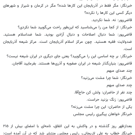
خبرنگار: مگر فقط در آذربایجان این کارها شده؟ مگر در کرمان و شیراز و شهرهای
دیگر کسی این کارها را نکرده؟
قاضی‌پور: نه. شما نکردید.
خبرنگار: از کجا من را می‌شناسید که این‌طور راحت می‌گویید شما نکردی؟
قاضی‌پور: شما دنبال اصلاحات و دنبال آزادی بودید. شما ضداسلام هستید.
ضدولایت فقیه هستید. چون مرکز اسلام آذربایجان است. مرکز شیعه آذربایجان
است.
خبرنگار: بر چه اساسی این را می‌گویید؟ یعنی جای دیگری در ایران شیعه نیست؟
قاضی‌پور: بنیان‌گذار شیعه در ایران صفویه و آذری‌ها هستند. بفرمایید آقاجان.
چند صدای مبهم
خبرنگار: شما چرا مشت می‌زنید؟
چند صدای مبهم
چند نفر از حاضران: ولش کن حاج‌آقا.
قاضی‌پور: زنگ بزنید حراست.
یکی از حاضران: این چرا مشت می‌زنه؟
خبرنگار خواهان پيگيري رئیس مجلس
بعدازظهر روز گذشته و در واکنش به این اتفاق، نامه‌ای با امضای بیش از ٢١٥
خبرنگار خطاب به علی لاریجانی، رئیس مجلس منتشر شد که در آن آمده است: