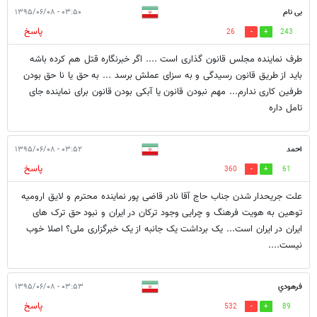
بی نام
۰۳:۵۰ - ۱۳۹۵/۰۶/۰۸
پاسخ
26
243
طرف نماینده مجلس قانون گذاری است .... اگر خبرنگاره قتل هم کرده باشه
باید از طریق قانون رسیدگی و به سزای عملش برسد ... به حق یا نا حق بودن
طرفین کاری ندارم... مهم نبودن قانون یا آبکی بودن قانون برای نماینده جای
تامل داره
احمد
۰۳:۵۲ - ۱۳۹۵/۰۶/۰۸
پاسخ
360
61
علت جریحدار شدن جناب حاج آقا نادر قاضی پور نماینده محترم و لایق ارومیه
توهین به هویت فرهنگ و چرایی وجود ترکان در ایران و نبود حق ترک های
ایران در ایران است... یک برداشت یک جانبه از یک خبرگزاری ملی؟ اصلا خوب
نیست....
فرهودي
۰۳:۵۳ - ۱۳۹۵/۰۶/۰۸
پاسخ
532
89