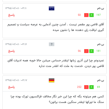
بی نام
۰۴:۱۱ - ۱۳۹۵/۰۶/۰۸
پاسخ
50
197
آقای قاضی پور مقصر نیست . آمدن چنین آدمایی به عرصه سیاست و تصمیم
گیری لیاقت رای دهنده ها را نشون میده
بی نام
۰۴:۱۶ - ۱۳۹۵/۰۶/۰۸
پاسخ
56
181
نمیدونم چرا این آذری زبانها اینقدر حساس میشن حالا خوبه همه ادبیات آقای
قاضی پور دیدن. خدمت به ملت که انقدر منت نداره
بی نام
۰۴:۱۷ - ۱۳۹۵/۰۶/۰۸
پاسخ
252
69
کسی هم میتونه بگه که چرا این خبر نگار مخالف فراکسیون تورک بوده چرا
ستگ ما تورکها اینقدر سنگین هست براتون؟