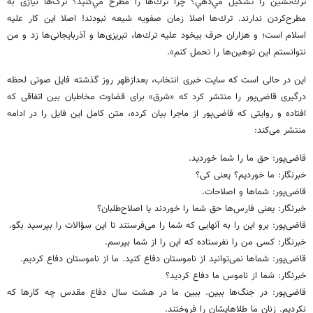
ترك‌نشين را تشكيل مي‌دهي؟ چرا ترك‌ها را مطرح مي‌كنید؟ ترک‌ها نیازی به
مطرح‌کردن ندارند. ترك‌ها اصلا زمان صفويه شيعه نبودند! اصلا این کار علیه‌
اسلام است؛ و هزاران حرف بيخود عليه ترك‌ها، تبریزی‌ها و آذربایجانی‌ها زد و من
نتوانستم این توهین‌ها را تحمل کنم».
این در حالی است که سایت خبری انتخاب، بعدازظهر روز گذشته فایل صوتی لحظه
درگیری قاضی‌پور را منتشر کرد که «شرق» برای قضاوت مخاطبان بین اتفاقی که
افتاده و روایتی که قاضی‌پور از ماجرا بیان کرده، متن کامل این فایل را در ادامه
منتشر می‌کند:
قاضی‌پور: حق ما را شما خوردید.
خبرنگار: ما خوردیم؟ یعنی کی؟
قاضی‌پور: شماها و اصلاحات.
خبرنگار: یعنی فارس‌ها حق شما را خوردند یا اصلاح‌طلبان؟
قاضی‌پور: برو این را به آنهایی که شما را می‌فرستند تا این سؤالات را بپرسید بگو.
خبرنگار: کسی من را نفرستاده که این را از شما بپرسم.
قاضی‌پور: شماها نمی‌توانید از ناموستان دفاع کنید. ما از ناموستان دفاع کردیم.
خبرنگار: شما از ناموس ما دفاع کردید؟
قاضی‌پور: در جنگ‌ها ببین. ببین ما در هشت سال دفاع مقدس چه کارها که
نکردیم. زنان ما طلاهایشان را فروختند.