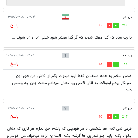
بی نام
۰۴:۰۳ - ۱۳۹۵/۰۶/۰۸
پاسخ
35
262
یا رب مباد که گدا معتبر شود، که گر گدا معتبر شود خلقی زیر و زبر شوند......
رزمنده
۰۴:۰۵ - ۱۳۹۵/۰۶/۰۸
پاسخ
43
186
ضمن سلام به همه منتقدان فقط اینو میتونم بگم ای کاش من جای اون
خبرنگار بودم اونوقت به اقای قاضی پور نشان میدادم مشت زدن چه پاسخی
داره .
بی نام
۰۴:۰۷ - ۱۳۹۵/۰۶/۰۸
پاسخ
40
247
فرقی نمی کنه، هر شخصی با هر قومیتی که باشه، حق نداره هر کاری که دلش
بخواد بکنه، باید جلو تندروی ها گرفته بشه، البته یه اراده میخواد، من خودم و