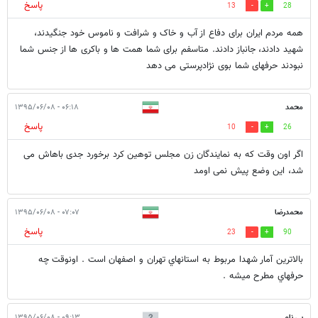
پاسخ
13
28
همه مردم ایران برای دفاع از آب و خاک و شرافت و ناموس خود جنگیدند،
شهید دادند، جانباز دادند. متاسفم برای شما همت ها و باکری ها از جنس شما
نبودند حرفهای شما بوی نژادپرستی می دهد
محمد
۰۶:۱۸ - ۱۳۹۵/۰۶/۰۸
پاسخ
10
26
اگر اون وقت که به نمایندگان زن مجلس توهین کرد برخورد جدی باهاش می
شد، این وضع پیش نمی اومد
محمدرضا
۰۷:۰۷ - ۱۳۹۵/۰۶/۰۸
پاسخ
23
90
بالاترين آمار شهدا مربوط به استانهاي تهران و اصفهان است . اونوقت چه
حرفهاي مطرح ميشه .
بی نام
۰۹:۱۳ - ۱۳۹۵/۰۶/۰۸