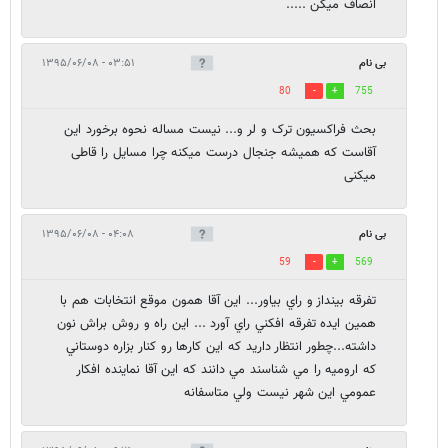
انصاف میکن .....
بی نام
۰۳:۵۱ - ۱۳۹۵/۰۶/۰۸
80
755
بحث فراکسیون ترک و لر و... نیست مساله نحوه برخورد این
آقاست که همیشه جنجال درست میکنه چرا مسایل را قاطی
میکنی
بی نام
۰۴:۰۸ - ۱۳۹۵/۰۶/۰۸
59
569
تفرقه بينداز و راي بياور... اين آقا همون موقع انتخابات هم با
همين ايده تفرقه افكني راي آورد ... اين راه و روش براش نون
داشته...چطور انتظار داريد كه اين كارها رو كنار بزاره دوستاني
كه اروميه را مي شناسند مي دانند كه اين آقا نماينده افكار
عمومي اين شهر نيست ولي متاسفانه