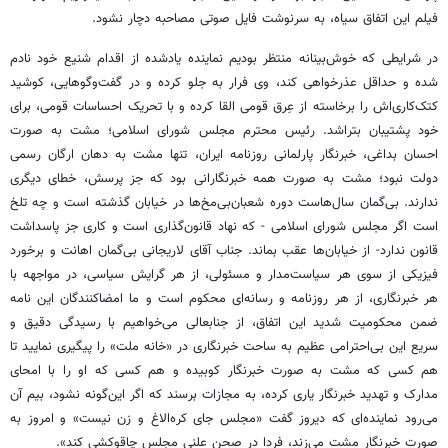
فیلم این اتفاق سیاه، به سرنوشت فایل صوتی مصاحبه دچار نشود.
در شرایطی که خوش‌بینانه منتظر بودیم نماینده یادشده از اقدام شنیع خود نادم
شده و حداقل عذرخواهی کند، وی فرار به جلو کرده و در گفت‌وگوهایی، کوشید
کتک‌کاری‌اش را برخاسته از عِرق قومی القا کرده و با تحریک احساسات قومی، برای
خود پشتیبان بتراشد. رئیس محترم مجلس شورای اسلامی؛ مشت به صورت
احسان بداغی، خبرنگار پارلمانی روزنامه ایران، تنها مشت به دهان ارگان رسمی
دولت نبود؛ مشت به صورت همه خبرنگارانی بود که جز پرسش، خطای دیگری
ندارند. بی‌گمان سال‌هاست دوره شعبان‌بی‌مخ‌ها در خیابان گذشته است و چه تلخ
است اگر مجلس شورای اسلامی - که نهاد قانون‌گذاری است و کاری جز پاسداشت
قانون ندارد- از خیابان‌ها عقب بماند. جناب آقای لاریجانی بی‌گمان اهانت و برخورد
فیزیکی از سوی هر سیاست‌مدار و مسئولی، از هر گرایش سیاسی، در مواجهه با
هر خبرنگاری، از هر روزنامه و رسانه‌ای محکوم است و ما امضاکنندگان این نامه
ضمن محکومیت شدید این اتفاق، از جنابعالی می‌خواهیم با رسیدگی دقیق و
سریع این بی‌احترامی عظیم به ساحت خبرنگاری در «خانه ملت» را پیگیری نمایید تا
هم کسی که مشت به صورت خبرنگار کوبیده و هم کسی که او را با امحای
مدارک و تهدید خبرنگار یاری کرده، به مجازات برسند که اگر این‌گونه نشود، بیم آن
می‌رود نماینده‌ای که دیروز گفت «مجلس جای کره‌الاغ و زن نیست» و امروز به
صورت خبرنگار مشت می‌زند، فردا در صحن علنی مجلس چاقوکشی کند».