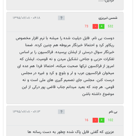
کردین؟....
شمس تبریزی
۰۴:۱۸ - ۱۳۹۵/۰۶/۰۸
73
532
دوست بی نام. فایل دیلیت شده را میشه با نرم افزار مخصوص
ریکاور کرد و احتمالا خبرنگار مربوطه هم چنین کرده. ضمنا
خبرنگار سوال درستی از ایشان پرسیده. فراکسیون را بر اساس
تفکرات حزبی و جناحی تشکیل میدن و نه قومیت. ایشان که
امروز از فراکسون ترکها صحبت میکنه، احتمالا فردا هم عده ای
میخوان فراکسیون عرب و لر و بلوچ و کرد و غیره در مجلس
درست کنن. مجلس جای تصمیم گیری های ملی است و نه
قومی. هر چند که بعید میدانم جناب قاضی پور درکی از این
موضوع داشته باشن
بی نام
۰۶:۱۳ - ۱۳۹۵/۰۶/۰۸
16
102
عزیزی که گفتی فایل پاک شده چطور به دست رسانه ها