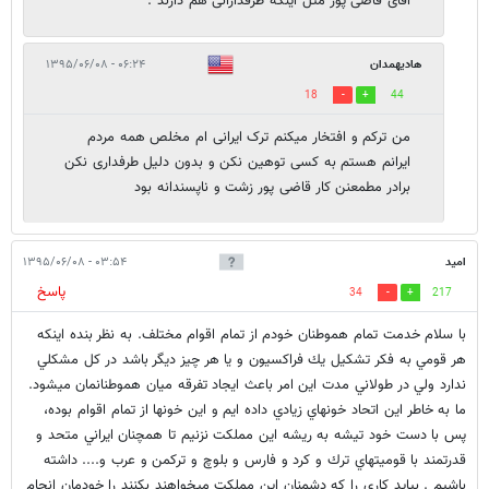
آقای قاضی پور مثل اینکه طرفدارانی هم دارند :
هادیهمدان
۰۶:۲۴ - ۱۳۹۵/۰۶/۰۸
18
44
من ترکم و افتخار میکنم ترک ایرانی ام مخلص همه مردم
ایرانم هستم به کسی توهین نکن و بدون دلیل طرفداری نکن
برادر مطمعنن کار قاضی پور زشت و ناپسندانه بود
اميد
۰۳:۵۴ - ۱۳۹۵/۰۶/۰۸
پاسخ
34
217
با سلام خدمت تمام هموطنان خودم از تمام اقوام مختلف. به نظر بنده اينكه
هر قومي به فكر تشكيل يك فراكسيون و يا هر چيز ديگر باشد در كل مشكلي
ندارد ولي در طولاني مدت اين امر باعث ايجاد تفرقه ميان هموطنانمان ميشود.
ما به خاطر اين اتحاد خونهاي زيادي داده ايم و اين خونها از تمام اقوام بوده،
پس با دست خود تيشه به ريشه اين مملكت نزنيم تا همچنان ايراني متحد و
قدرتمند با قوميتهاي ترك و كرد و فارس و بلوچ و تركمن و عرب و.... داشته
باشيم . بيايد كاري را كه دشمنان اين مملكت ميخواهند بكنند را خودمان انجام