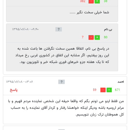
382
38
شما خیلی سخت نگیر .....
بی نام
۰۹:۴۰ - ۱۳۹۵/۰۶/۰۸
7
80
در پاسخ بی نام، اتفاقا همین سخت نگرفتن ها باعث شده به
این روز بیفتیم، اگر مشابه این اتفاق در کشوری غربی رخ میداد
که تا یک هفته جزو خبرهای فوری شبکه خبر و تلویزیون بود.
احمد
۰۳:۰۶ - ۱۳۹۵/۰۶/۰۸
پاسخ
59
671
من فقط اینو می تونم بگم که واقعا حیفه این شخص نماینده مردم فهیم و با
مرام ارومیه باشه ودیگر اینکه خواهشا رفتار و کردار آقای نماینده را به حساب
کل هموطنان ترک زبان ننویسیم.