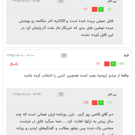
بی نام
۰۶:۲۵ - ۱۳۹۵/۰۶/۰۸
67
22
فایل صوتی بریده شده است و 30ثانیه آخر مکالمه رو پوشش
میده توهین های بدی که خبرنگار نثار ملت آذربایجان کرد در
این فایل آورده نشده
قباد
۰۳:۰۰ - ۱۳۹۵/۰۶/۰۸
پاسخ
95
892
واقعا از مردم ارومیه بعید است همچین کسی را انتخاب کرده باشند
بی نام
۰۳:۴۲ - ۱۳۹۵/۰۶/۰۸
788
117
دم آقای قاضی پور گرم....این روزنامه ایران همانی است که چند
سال پیش به ترکها اهانت کرد.... شما میگید فایل در حراست
مجلس پاک شده پس چطور مطالب و گفتگوهای ایندو رو پیاده