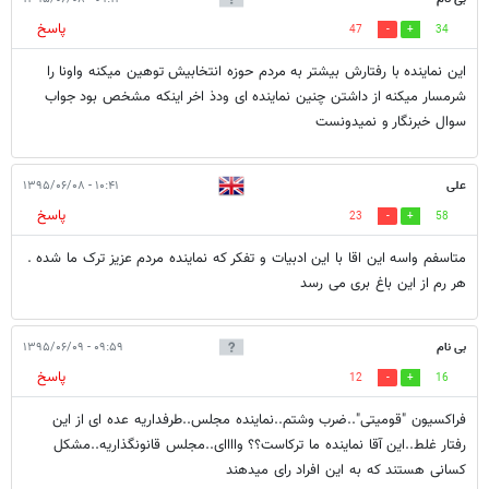
پاسخ
47
34
این نماینده با رفتارش بیشتر به مردم حوزه انتخابیش توهین میکنه واونا را
شرمسار میکنه از داشتن چنین نماینده ای ودذ اخر اینکه مشخص بود جواب
سوال خبرنگار و نمیدونست
علی
۱۰:۴۱ - ۱۳۹۵/۰۶/۰۸
پاسخ
23
58
متاسفم واسه این اقا با این ادبیات و تفکر که نماینده مردم عزیز ترک ما شده .
هر رم از این باغ بری می رسد
بی نام
۰۹:۵۹ - ۱۳۹۵/۰۶/۰۹
پاسخ
12
16
فراکسیون "قومیتی"..ضرب وشتم..نماینده مجلس..طرفداریه عده ای از این
رفتار غلط..این آقا نماینده ما ترکاست؟؟ واااای..مجلس قانونگذاریه..مشکل
کسانی هستند که به این افراد رای میدهند