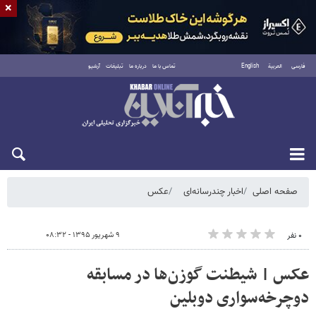
×
فارسی
العربية
English
تماس با ما
درباره ما
تبلیغات
آرشیو
پنجشنبه ۱۵ مرداد ۱۴۰۵
صفحه اصلی
اخبار چندرسانه‌ای
عکس
۹ شهریور ۱۳۹۵ - ۰۸:۳۲
۰ نفر
عکس | شیطنت گوزن‌ها در مسابقه
دوچرخه‌سواری دوبلین