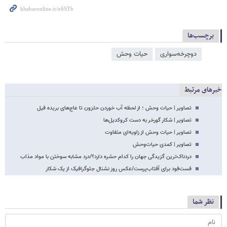
برچسب‌ها
دوچرخه‌سواری
حیات وحش
خبرهای مرتبط
تصاویر | حیات وحش ؛ از لحظه آب خوردن حلزون تا عاج‌های بریده فیل
تصاویر | شکار گورخر به دست کروکدیل‌ها
تصاویر | حیات وحش از زاویه‌ای متفاوت
تصاویر | کمدی حیات‌وحش‎
دردناک‌ترین گزیدگی جهان را کدام حشره دارد؟/درد مشابه سوختن با مواد مذاب
فست‌فود برای آفتاب‌پرست/عکس روز نشنال جئوگرافیک از یک شکار
نظر شما