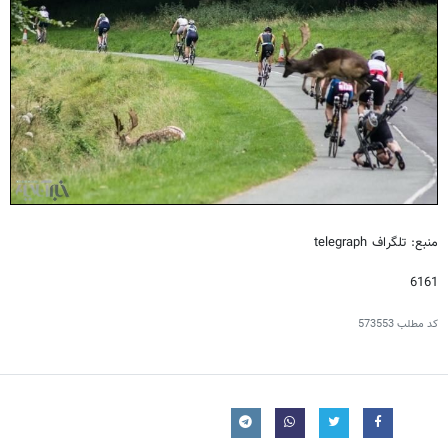
منبع: تلگراف telegraph
6161
کد مطلب
573553