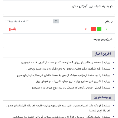
درود به شرف این گوزنان دلاور
بی نام
۰۹:۳۱ - ۱۳۹۵/۰۶/۰۹
پاسخ
0
0
عزیزوووووووم.
آخرین اخبار
ببینید | صحنه ای خاص از ریزش گسترده سنگ در سمت ایتالیایی قله ماترهورن
ببینید | رفتار شگفت انگیز دلفین ماده‌ای به نام «فرگل» درباره جسد بچه‌اش
ببینید | رد بجا مانده از پرتاب موشک از یمن به سمت کشتی‌ عربستان در دریای سرخ
ببینید | آخرین خبر معاون وزارت نیرو درباره تغییرات در قبوض برق
ببینید | گزارش جنجالی کانال ۱۲ اسرائیل درباره موج مهاجرت از اسراییل
پربیننده‌ترین
ببینید | کولاک دکتر امیراحمدی در آنتن زنده تلویزیون وزارت خارجه آمریکا؛ کارشناسان صدای
امریکا آچمز شدند!
ببینید | روایت بازیگر زن سریال کلاغ از برخورد هادی حجازی فر با او؛ فکرش را نمیکردم...