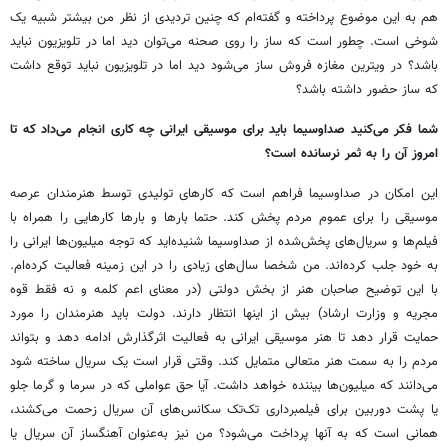
هم به این موضوع پرداخته و گفته‌ام که چنین تردیدی از نظر من بیشتر شبیه یک
شوخی است. چطور است که ساز را روی صحنه می‌توان دید اما در تلویزیون نباید
باشد؟ در ویترین مغازه فروش ساز می‌شود دید اما در تلویزیون نباید توقع داشت
که ساز حضور داشته باشد؟
شما فکر می‌کنید صداوسیما باید برای موسیقی ایرانی چه کاری انجام می‌داد که تا
امروز آن را به ثمر نرسانده است؟
این امکان در صداوسیما فراهم است که کارهای تولیدی توسط هنرمندان عرصه
موسیقی را برای عموم مردم پخش کند. حتما بارها و بارها کارهایی را همراه با
فیلم‌ها و سریال‌های پخش‌شده از صداوسیما شنیده‌اید که توجه میلیون‌ها ایرانی را
به خود جلب کرده‌اند. من شخصا سال‌های زیادی را در این زمینه فعالیت کرده‌ام.
با این توضیح صاحبان هنر از بخش دولتی (در معنای اعم کلمه و نه فقط قوه
مجریه و وزارت ارشاد) بیش از اینها انتظار دارند. دولت باید هنرمندان را مورد
حمایت قرار دهد تا هنر موسیقی ایرانی به فعالیت اثرگذارش ادامه دهد و بتواند
مردم را به سمت هنر متعالی متمایل کند. وقتی قرار است یک سریال ساخته شود
می‌دانند که میلیون‌ها بیننده خواهد داشت. آیا حق عواملی که در سرما و گرما جلو
یا پشت دوربین برای فیلمبرداری تک‌تک سکانس‌های آن سریال زحمت می‌کشند،
همانی است که به آنها پرداخت می‌شود؟ من نیز به‌عنوان آهنگساز آن سریال یا