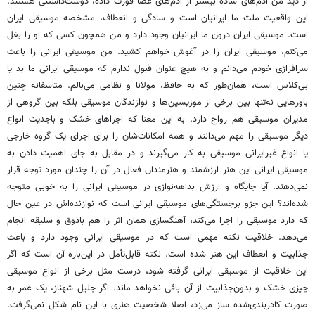
از دید من آدم‌های ساده بیشتر از آدم‌های عصا قورت داده، دوست‌داشتنی هستند.
این واقعیت ملت ما ایرانیان است و سادگی و انعطاف، مشخصه موسیقی ایران
است. موسیقی ایران درون ما ایرانیان وجود دارد و من همچون کسی که او را بغل
می‌کنم، موسیقی ایران را در آغوش خواهم کشید. من موسیقی ایرانی را باعث
سرافرازی خودم می‌دانم و به هیچ عنوان قبول ندارم که موسیقی ایرانی ما بد یا
بی‌کلاس است، همان‌طور که به حافظ، مولانا و نظامی می‌بالم. متاسفانه چنین
باورهایی نه‌تنها بین برخی از موزیسین‌ها و نوازندگان موسیقی بلکه بین گروهی از
مدیران موسیقی هم رواج دارد. به این معنا که اجراهای خشک و باجدیت انواع
دیگر موسیقی را مهم می‌دانند و همه امکانات‌شان را برای اجرای یک گروه خارجی
یا انواع غیرایرانی موسیقی به کار می‌گیرند و در مقابل به جای اهمیت دادن به
موسیقی ایرانی این هنر ارزشمند و هنرمندان فعال در آن را چندان مورد توجه قرار
نمی‌دهند. آیا جایگاه و ارزش بداهه‌نوازی در موسیقی ایرانی را به خوبی متوجه
شده‌اند؟ این جزو برجستگی‌های موسیقی ایرانی است که نوازنده‌اش در عین حال
که دارد موسیقی را اجرا می‌کند، آهنگسازی همان اثر را هم باذوق و سلیقه انجام
می‌دهد. خلاقیت نکته مهمی است که در موسیقی ایرانی وجود دارد و باعث
جذابیت و انعطاف این هنر شده است. نکته قابل‌تأمل در این‌باره آن است که اگر
این خلاقیت از موسیقی ایرانی گرفته شود، درست مثل برخی از انواع موسیقی
چیزی خشک و بدون‌جذابیت از آن باقی نخواهد ماند. اگر جلیل شهناز، یک عمر به
صورت کادربندی‌شده ساز می‌زد، اصلا شخصیت هنری با این نام شکل نمی‌گرفت.