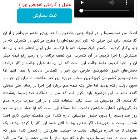
منزل و گارانتی تعویض چراغ
40 وات بخر
ثبت سفارش
اصلا. من صداوسیما را در ایجاد چنین وضعیتی تا حد زیادی مقصر می‌دانم و از آن
گله‌مندم. برای این حرفی که الان زدم نمونه‌ای را مطرح می‌کنم. در کنسرتی که در
ژنو برگزار کردیم، ارکستر فیلارمونیک ژنو با ارکستر ملی ایران ادغام شد و برنامه
مشترکی را اجرا کردیم. در آن کنسرت، من نصف برنامه را و رهبر ژنو نیمه دیگر
آن را اجرا کردیم. نکته جالب این است که آن برنامه خیلی جالب از کار درآمد.
بخش‌های خبری کشورهای خارجی این خبر را انعکاس دادند، با همه اینها اما
صداوسیمای کشورمان کوچکترین سخنی درباره این خبر نداشت. ما برای آن اجرا، از
سوی دولت رفته بودیم اما حتی یک کلمه هم درباره این اجرا در رسانه ملی سخنی
گفته نشد با این توضیح باید تکرار کنم که من از عملکرد صداوسیما به‌شدت
گله‌مندم. اگر موسیقی بد است نباید استفاده کنند و در این صورت درباره عدم
بکارگیری‌اش گله‌ای نخواهیم داشت. اما مسأله این است که آیا اصلا می‌توانند دو
روز صداوسیما را بدون حضور موسیقی اداره کنند؟ من مطمئنم چنین کاری اصلا
شدنی نیست و بدون‌شک اگر شدنی بود تا الان حتما این کار را کرده بودند. یک
هنرمند تا چه اندازه می‌تواند اهانت به حیثیت هنری‌اش را تحمل کند؟ هنوز که
هنوز است در صداوسیما تردید دارند که باید ساز را نشان دهند یا نه؟ من قبلا