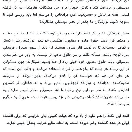
من می‌دانم آقای مرداخانی سعی کرده تا طلب‌های هنرمندان فعال در عرصه
موسیقی را پرداخت کند و تلاش خود را برای حل مشکلات هنرمندان به کار گرفته
است. همه ما تلاش و حسن‌نیت آقای مرادخانی را می‌بینم اما باید بررسی کنید تا
متوجه شوید نوازندگان ما چقدر از دفتر موسیقی طلبکارند؟
بخش فرهنگی کشور اگر قصد دارد به موسیقی توجه کند، در ابتدا باید این مطلب
را مدنظر قرار دهد. حقوق مادی و معنوی. آهنگساز، خواننده، نوازنده، رهبر ارکستر
و تمامی دست‌اندرکاران تولید آثار هنری هستند که باید از سوی مدیران فرهنگی
مورد توجه باشند. مسأله فقط بر سر حقوق مادی اثر نیست. به باور من هنرمندان
موسیقی بابت حقوق معنوی خود خیلی زیاد از صداوسیما طلبکارند، چون مسئولان
در این رسانه هر وقت که بخواهند از آثار ما استفاده می‌کنند و جالب این‌ است که
هر جای کار هم که خواستند آن را قطع می‌کنند، بدون این‌که از سازنده،
تنظیم‌کننده، خواننده و نوازنده کوچکترین نامی ببرند و به خالقان اثر کمترین
اشاره‌ای بکنند. به نظر من این نوع برخورد با هنر موسیقی معنای خوبی ندارد و به
جز این‌که نشان‌دهنده کم‌اهمیت‌بودن هنر نزد برخی افراد است، هیچ نمود دیگری
نخواهد داشت.
البته این نکته را هم نباید از یاد برد که دولت کنونی بنابر شرایطی که برای اقتصاد
ایران در دهه گذشته رقم خورده است، به لحاظ مالی شرایط چندان خوبی ندارد...