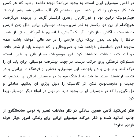
در اختیار موسیقی ایران است، به وجود می‌آمد؟ توجه داشته باشید که هر کسی
باید کار خودش را انجام دهد. من معتقدم اگر آقای خالقی هم رهبر ارکستر
فیلارمونیک برلین بود و فون‌کارایان رهبری ارکستر گل‌ها را برعهده می‌گرفت،
هیچ‌کدام از این دو ارکستر به ثمر نمی‌رسیدند. موسیقی ایرانی مثل زبان فارسی
به شناخت و آگاهی نیاز دارد. اگر یک آلمانی، فرانسوی یا آمریکایی بیتی از اشعار
حافظ را بخواند، بدون این‌که زبان فارسی را در حد عالی آموخته باشد، همه
متوجه لحن نامناسبش خواهند شد و حس‌وحالی را که شنونده باید از شعر حافظ
دریافت کند، دریافت نخواهند کرد. این موضوعات بسیار فنی و علمی است،
مسئولان فرهنگی برای حرکت درست در جهت پیشرفت موسیقی ایران باید آن را
درک کنند و با جان و دل بفهمند. این موسیقی، بخشی از فرهنگ ما ایرانیان و در
نتیجه ارزشمند است. ما باید به فرهنگ موجود در موسیقی ایرانی بها بدهیم، نه
جدیت و منجمدبودن فلان اثر کلاسیک را دلیل برتری آن بدانیم. سادگی و
دل‌انگیزی را که در موسیقی ایرانی وجود دارد نمی‌توان در انواع دیگر موسیقی پیدا
کرد.
فکر نمی‌کنید گاهی همین سادگی در نظر مخاطب تعبیر به نوعی ساده‌انگاری از
جانب اساتید شده و فکر می‌کند موسیقی ایرانی برای زندگی امروز دیگر حرف
تازه‌ای ندارد؟