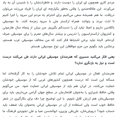
مردم کاری همچون‌ ای ایران را دوست دارند و خاطرات‌شان را با شنیدن آن به یاد
می‌آورند. این علاقه‌مندی را وقتی به‌طور یکپارچه، ‌ای ایران را فریاد می‌زنند می‌توان
دریافت. ما هم همیشه سعی می‌کنیم برای احترام به مردم این سرود را اجرا کنیم
تا لذت ببرند و بتوانند همراه ارکستر ملی با سرود زمزمه کنند. ما موسیقی
باکلاسی داریم و اصلا نباید آن را دست‌کم بگیریم. من بیش از پنجاه سال‌ هارمونی
و کنترپوان ارکستراسیون را تدریس و بیشتر سال‌های عمرم را برای موسیقی صرف
کرده‌ام. البته نباید برخی اشتباها فکر کنند که من مخالف موسیقی غرب هستم،
برعکس باید بگویم من جزو موافقان این نوع موسیقی‌ هستم.
یعنی فکر می‌کنید مسیری که هنرمندان موسیقی ایرانی دارند طی می‌کنند درست
است و نیاز به بازنگری ندارد؟
هنرمندان فعال در موسیقی ایرانی تمام تلاش خودشان را به کار گرفته‌اند اما
مسأله این است که درست همچون کشورهای غربی که از موسیقی خودشان
حمایت می‌کنند، در ایران هم باید از موسیقی ایرانی حمایت شود. من می‌گویم
وقتی حافظ شیرازی را به‌عنوان افتخارمان در سطح جهان گرامی می‌داریم، باید برای
موسیقی‌مان هم ارزش قایل شویم. با این توضیح چرا دف برای بکارگیری در شعر
حافظ خوب است ولی استفاده از آن در موسیقی ایرانی به‌عنوان یک ضعف باید
حساب شود؟ درویش‌خان، علی‌‌نقی وزیری، ابوالحسن صبا و علی تجویدی فرهنگ ما