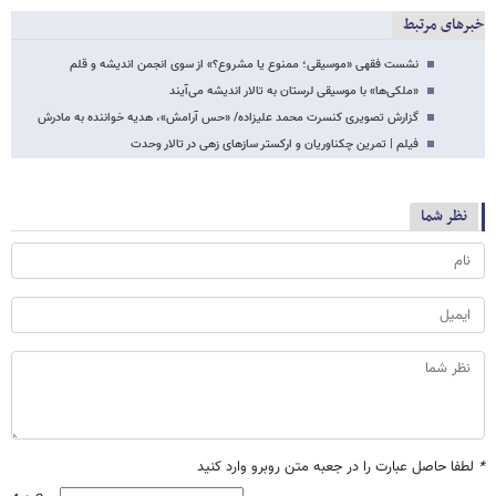
خبرهای مرتبط
نشست فقهی «موسیقی؛ ممنوع یا مشروع؟» از سوی انجمن اندیشه و قلم
«ملکی‌ها» با موسیقی لرستان به تالار اندیشه می‌‌آیند
گزارش تصویری کنسرت محمد علیزاده/ «حس آرامش»، هدیه خواننده به مادرش
فیلم | تمرین چکناوریان و ارکستر سازهاى زهى در تالار وحدت
نظر شما
*
لطفا حاصل عبارت را در جعبه متن روبرو وارد کنید