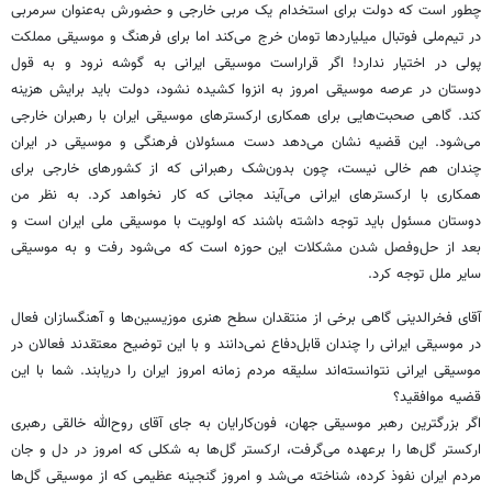
چطور است که دولت برای استخدام یک مربی خارجی و حضورش به‌عنوان سرمربی
در تیم‌ملی فوتبال میلیاردها تومان خرج می‌کند اما برای فرهنگ و موسیقی مملکت
پولی در اختیار ندارد! اگر قراراست موسیقی ایرانی به گوشه نرود و به قول
دوستان در عرصه موسیقی امروز به انزوا کشیده نشود، دولت باید برایش هزینه
کند. گاهی صحبت‌هایی برای همکاری ارکسترهای موسیقی ایران با رهبران خارجی
می‌شود. این قضیه نشان می‌دهد دست مسئولان فرهنگی و موسیقی در ایران
چندان هم خالی نیست، چون بدون‌شک رهبرانی که از کشورهای خارجی برای
همکاری با ارکسترهای ایرانی می‌آیند مجانی که کار نخواهد کرد. به نظر من
دوستان مسئول باید توجه داشته باشند که اولویت با موسیقی ملی ایران است و
بعد از حل‌وفصل شدن مشکلات این حوزه است که می‌شود رفت و به موسیقی
سایر ملل توجه کرد.
آقای فخرالدینی گاهی برخی از منتقدان سطح هنری موزیسین‌ها و آهنگسازان فعال
در موسیقی ایرانی را چندان قابل‌دفاع نمی‌دانند و با این توضیح معتقدند فعالان در
موسیقی ایرانی نتوانسته‌اند سلیقه مردم زمانه امروز ایران را دریابند. شما با این
قضیه موافقید؟
اگر بزرگترین رهبر موسیقی جهان، فون‌کارایان به جای آقای روح‌الله خالقی رهبری
ارکستر گل‌ها را برعهده می‌گرفت، ارکستر گل‌ها به شکلی که امروز در دل و جان
مردم ایران نفوذ کرده، شناخته می‌شد و امروز گنجینه عظیمی که از موسیقی گل‌ها