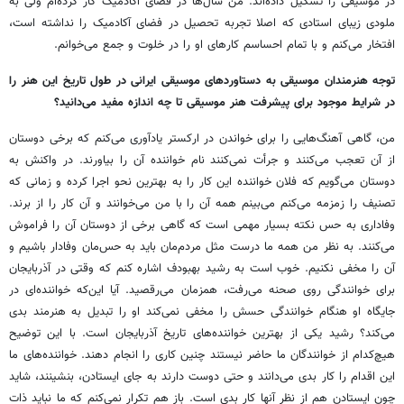
در موسیقی را تشکیل داده‌اند. من سال‌ها در فضای آکادمیک کار کرده‌ام ولی به
ملودی زیبای استادی که اصلا تجربه تحصیل در فضای آکادمیک را نداشته است،
افتخار می‌کنم و با تمام احساسم کارهای او را در خلوت و جمع می‌خوانم.
توجه هنرمندان موسیقی به دستاوردهای موسیقی ایرانی در طول تاریخ این هنر را
در شرایط موجود برای پیشرفت هنر موسیقی تا چه اندازه مفید می‌دانید؟
من، گاهی آهنگ‌هایی را برای خواندن در ارکستر یادآوری می‌کنم که برخی دوستان
از آن تعجب می‌کنند و جرأت نمی‌کنند نام خواننده آن را بیاورند. در واکنش به
دوستان می‌گویم که فلان خواننده این کار را به بهترین نحو اجرا کرده و زمانی که
تصنیف را زمزمه می‌کنم می‌بینم همه آن را با من می‌خوانند و آن کار را از برند.
وفاداری به حس نکته بسیار مهمی است که گاهی برخی از دوستان آن را فراموش
می‌کنند. به نظر من همه ما درست مثل مردم‌مان باید به حس‌مان وفادار باشیم و
آن را مخفی نکنیم. خوب است به رشید بهبودف اشاره کنم که وقتی در آذربایجان
برای خوانندگی روی صحنه می‌رفت، همزمان می‌رقصید. آیا این‌که خواننده‌ای در
جایگاه او هنگام خوانندگی حسش را مخفی نمی‌کند او را تبدیل به هنرمند بدی
می‌کند؟ رشید یکی از بهترین خواننده‌های تاریخ آذربایجان است. با این توضیح
هیچ‌کدام از خوانندگان ما حاضر نیستند چنین‌ کاری را انجام دهند. خواننده‌های ما
این اقدام را کار بدی می‌دانند و حتی دوست دارند به جای ایستادن، بنشینند، شاید
چون ایستادن هم از نظر آنها کار بدی است. باز هم تکرار نمی‌کنم که ما نباید ذات