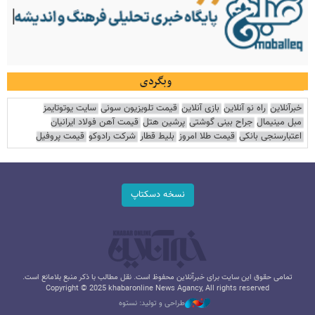
وبگردی
خبرآنلاین
راه نو آنلاین
بازی آنلاین
قیمت تلویزیون سونی
سایت یوتوتایمز
مبل مینیمال
جراح بینی گوشتی
پرشین هتل
قیمت آهن فولاد ایرانیان
اعتبارسنجی بانکی
قیمت طلا امروز
بلیط قطار
شرکت رادوکو
قیمت پروفیل
نسخه دسکتاپ
تمامی حقوق این سایت برای خبرآنلاین محفوظ است. نقل مطالب با ذکر منبع بلامانع است.
Copyright © 2025 khabaronline News Agancy, All rights reserved
طراحی و تولید: نستوه