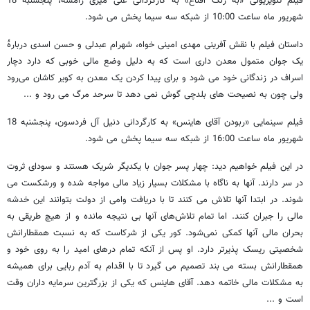
فیلم تلویزیونی «به رنگ اقناع» به کارگردانی علی میری رامشه، پنجشنبه 18
شهریور ماه ساعت 10:00 از شبکه سه سیما پخش می شود.
داستان فیلم با نقش آفرینی مهدی امینی خواه، شهرام عبدلی و حسن اسدی دربارۀ
یک جوان متمول معدن داری است که به دلیل وضع مالی خوبی که دارد دچار
اسراف در زندگانی خود می شود و برای پیدا کردن یک معدن به کویر کاشان می‌رود
ولی چون به نصیحت های بلدچی گوش نمی دهد تا سرحد مرگ می رود و ...
فیلم سینمایی «ربودن آقای هاینس» به کارگردانی دنیل آل فردسون، پنجشنبه 18
شهریور ماه ساعت 16:00 از شبکه سه سیما پخش می شود.
در این فیلم خواهیم دید: چهار پسر جوان با یکدیگر شریک هستند و سودای ثروت
در سر دارند. آنها به ناگاه با مشکلات بسیار زیاد مالی مواجه شده و ورشکست می
شوند. در ابتدا آنها تلاش می کنند تا با دریافت وامی از دولت بتوانند این خدشه
مالی را جبران کنند. اما تمام تلاش‌های آنها بی نتیجه مانده و از هیچ طریقی به
بحران مالی آنها کمکی نمی‌شود. کور یکی از شرکاست که به نسبت همقطارانش
شخصیتی ریسک پذیرتر دارد. او پس از آنکه تمام درهای امید را به روی خود و
همقطارانش بسته می بند تصمیم می گیرد تا با اقدام به آدم ربایی برای همیشه
به مشکلات مالی خاتمه دهد. آقای هاینس که یکی از بزرگترین سرمایه داران وقت
است و ...