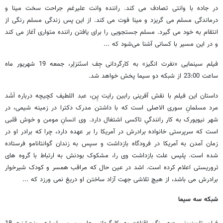
در جاده با وانتی تصادف می کند. راننده وانت علیرغم جراحت سخت مینا و
درماندگی مسلم می گریزد و مینا فوت می کند. از این پس زندگی مسلم رنگی از
انتقام به خود می گیرد. مسلم جستجویی را برای یافتن راننده متواری آغاز می کند
و در این مسیر با کسانی آشنا می‌شود که ...
فیلم سینمایی «نفرت انگیز» به کارگردانی جِف استَنزلِر، جمعه 19 شهریور ماه
ساعت 23:00 از شبکه دو سیما پخش خواهد شد.
داستان این فیلم با نقش آفرینی رابین رایت پِن، عبد اللطیف کچیچه درباره اَشَد
مرد مسلمانِ سوری الاصلی است که با داشتن مدرک دکترا در زمینه شیمی، در
شهر نیویورک به کار رانندگیِ تاکسی اشتغال دارد. وی انسانِ مومن و خوش قلبی
است که سرپرستی خانواده برادرش در آمریکا را بر عهده دارد، چرا که برادر او در
زمان آمدن به آمریکا در فرودگاه بازداشت و سپس به زندان گوانتانامو فرستاده
شده است. پلیس علت بازداشت وی را، مشکوک بودنش به ارتباط با گروه های
تروریستی اعلام کرده است. اشد در عین حال که مراقب همسر و کودک شیرخوار
برادرش می باشد، از هیچ تلاشی جهت آزاد ساختن او دریغ نمی ورزد که ...
شبکه سه سیما