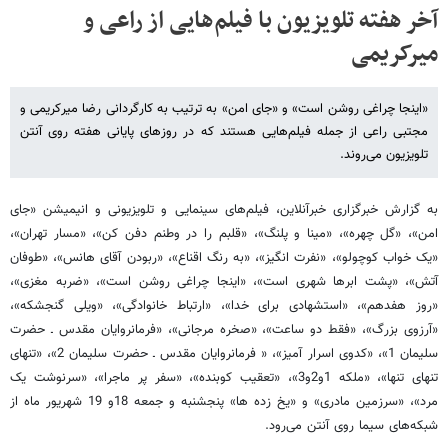
آخر هفته تلویزیون با فیلم‌هایی از راعی و
میرکریمی
«اینجا چراغی روشن است» و «جای امن» به ترتیب به کارگردانی رضا میرکریمی و
مجتبی راعی از جمله فیلم‌هایی هستند که در روزهای پایانی هفته روی آنتن
تلویزیون می‌روند.
به گزارش خبرگزاری خبرآنلاین، فیلم‌های سینمایی و تلویزیونی و انیمیشن «جای
امن»، «گل چهره»، «مینا و پلنگ»، «قلبم را در وطنم دفن کن»، «مسار تهران»،
«یک خواب کوچولو»، «نفرت انگیز»، «به رنگ اقناع»، «ربودن آقای هانس»، «طوفان
آتش»، «پشت ابرها شهری است»، «اینجا چراغی روشن است»، «ضربه مغزی»،
«روز هفدهم»، «استشهادی برای خدا»، «ارتباط خانوادگی»، «ویلی گنجشکه»،
«آرزوی بزرگ»، «فقط دو ساعت»، «صخره مرجانی»، «فرمانروایان مقدس ـ حضرت
سلیمان 1»، «کدوی اسرار آمیز»، « فرمانروایان مقدس ـ حضرت سلیمان 2»، «تنهای
تنهای تنها»، «ملکه 1و2و3»، «تعقیب کوبنده»، «سفر پر ماجرا»، «سرنوشت یک
مرد»، «سرزمین مادری» و «یخ زده ها» پنجشنبه و جمعه 18و 19 شهریور ماه از
شبکه‌های سیما روی آنتن می‌رود.