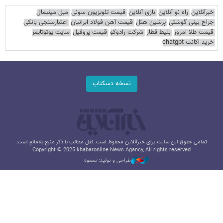
خبرآنلاین
راه نو آنلاین
بازی آنلاین
قیمت تلویزیون سونی
مبل مینیمال
جراح بینی گوشتی
پرشین هتل
قیمت آهن فولاد ایرانیان
اعتبارسنجی بانکی
قیمت طلا امروز
بلیط قطار
شرکت رادوکو
قیمت پروفیل
سایت یوتوتایمز
خرید اکانت chatgpt
نسخه دسکتاپ
تمامی حقوق این سایت برای خبرآنلاین محفوظ است. نقل مطالب با ذکر منبع بلامانع است.
Copyright © 2025 khabaronline News Agancy, All rights reserved
طراحی و تولید: نستوه