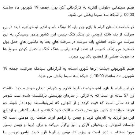
فیلم سینمایی «طوفان آتش» به کارگردانی آلان یون، جمعه 19 شهریور ماه ساعت
00:00 از شبکه سه سیما پخش می شود.
در خلاصه داستان فیلم با بازی چن یاو، کا تونگ لام و اندی لو خواهیم دید: در پي
سرقت از يک بانک اروپايي در هنگ کنگ پليس اين کشور مامور رسيدگي به اين
سرقت مي شود. اعضاي باند سرقت در سرقت هاي بعد به ماشين هاي حمل پول
دستبرد مي زنند. کميسر لو عضو ارشد پليس هنگ کنگ با دنبال کردن سرنخ ها
به هويت بعضي از اعضاي باند پي ميبرد.
فیلم تلویزیونی «پشت ابرها شهری است» به کارگردانی سیامک صرافت، جمعه 19
شهریور ماه ساعت 10:00 از شبکه سه سیما پخش می شود.
در این فیلم با بازی اهو خردمند، فریبا نادری و شهرام عبدلی خواهیم دید: طلعت
زن 57 ساله ای است که به تازگی از سازمان بهزیستی بازنشسته شده است شوهر
او ده سالی است که فوت کرده و از آنجایی که نمی‌توانستند بچه دار شوند دو
فرزند خوانده از کانون بهزیستی تحت مراقبت خود گرفته و اسباب آشنایی و ازدواج
این دو فرزند به نام‌های فریبا و بهمن را فراهم آورد. طلعت زن مومنی است که
جلسات آموزش و روخوانی قرآن را نیز برگزار می‌کند و برای فریبا و بهمن بسیار
مورد احترام و عزیز است و روزی که بهمن و فریبا قرار خرید لباس عروسی را