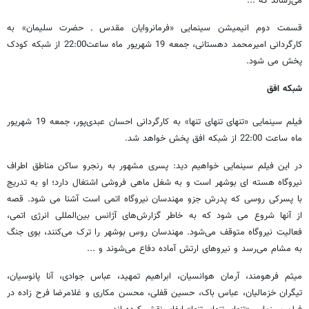
می‌رساند که ...
قسمت دوم انیمیشن سینمایی «فرمانروایان مقدس ـ حضرت سلیمان» به
کارگردانی امیرمحمد دهستانی، جمعه 19 شهریور ماه ساعت22:00 از شبکه کودک
پخش می شود.
شبکه افق
فیلم سینمایی «تنهای تنهای تنها» به کارگردانی احسان عبدی‌پور، جمعه 19 شهریور
ماه ساعت 22:00 از شبکه افق پخش خواهد شد.
در این فیلم سینمایی خواهیم دید: پسری مشهور به رنجرو ساکن مناطق اطراف
نیروگاه هسته ای بوشهر است و به شغل ماهی فروشی اشتغال دارد؛ او به تدریج
با پسرکی روسی که پدرش جزو مهندسان نیروگاه اتمی است آشنا می شود. قصه
از آنها شروع می شود که به خاطر گزارش‌های آژانس بین‌المللی انرژی اتمی،
فعالیت نیروگاه متوقف می‌شود. مهندسان روس بوشهر را ترک می‌کنند، بوی جنگ
به مشام می‌رسد و نیروهای ارتش آماده دفاع می‌شوند و ...
میثم فرهومند، آرمان هوانسیان، ابراهیم تمهید، عباس جوادی، آنا پانوسیان،
تیگران خزمالیان، عباس باک، حسین قفلی، محسن مکاری و غلامرضا فرح زاده در