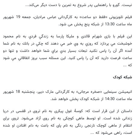
نیست. گورو با راهنمایی پدر شروع به تمرین با دست دیگر می‌کند...
فیلم تلویزیونی «فقط دو ساعت» به کارگردانی عباس مراديان، جمعه 19 شهریور
ماه ساعت 13:30 از شبکه پنج پخش می شود.
این فیلم با بازی شهرام قائدی و مليكا پارسا به زندگي فردي به نام محمود
خوشبخت مي پردازد كه روزي به وي خبر مي دهند كه چكي در بانك به نام شما
آمده اگر آن را پاس نكنيد تبعات بسيار بدي براي شما خواهد داشت و تنها دو
ساعت فرصت داريد كه آن را پاس كنيد. اين مسئله سبب بروز اتفاقاتي مي شود
كه ...
شبکه کودک
انیمیشن سینمایی «صخره مرجانی» به کارگردانی مارک دیپر، پنجشنبه 18 شهریور
ماه ساعت 14:30 از شبکـه کودک پخش خواهد شد.
داستان از این قرار است که: کوسۀ غول پیکری به نام تروی در قفسی در دریا
زندانی شده است. او توسط ماهی کوچکی به نام روی آزاد می‌شود. تروی برای
انتقام از ماهی کوچک نارنجی رنگی به نام پای که باعث به دام افتادن او شده
است، راهی می‌شود که ...