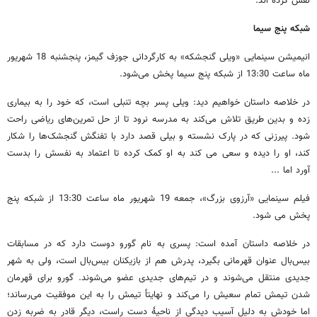
نقش کرده اند.
شبکه پنج سیما
انیمیشن سینمایی «ویلی گنجشکه» به کارگردانی جوزف گیمز، پنجشنبه 18 شهریور
ماه ساعت 13:30 از شبکه پنج سیما پخش می‌شود.
در خلاصه داستان خواهیم دید: ویلی پسر بچه تنبلی است، که خود را به بیماری
زده و بدین طریق تلاش می‌کند به مدرسه نرود تا از حل تمرین‌های ریاضی راحت
شود. پیرزنی که در پارک نشسته و بیلی قصد دارد با تفنگش گنجشک‌ها را شکار
کند، او را دیده و سعی می کند به او کمک کرده تا اعتماد به نفسش را بدست
آورد اما ...
فیلم سینمایی «آرزوی بزرگ»، جمعه 19 شهریور ماه ساعت 13:30 از شبکه پنج
پخش می شود.
در خلاصه داستان آمده است: پسری به نام گورو دوست دارد که در مسابقات
بیس‌بال عنوان قهرمانی بگیرد، پدرش هم از بازیکنان بیس‌بال است، ولی به شهر
جدیدی منتقل می‌شوند و در تیم‌های جدیدی عضو می‌شوند. گورو برای قهرمان
شدن تیمش تمام سعیش را می‌کند و نهایتاً تیمش را به این موفقیت می‌رساند؛
اما خودش به دلیل آسیب دیدگی از ناحیۀ دست راست، دیگر قادر به ضربه زدن