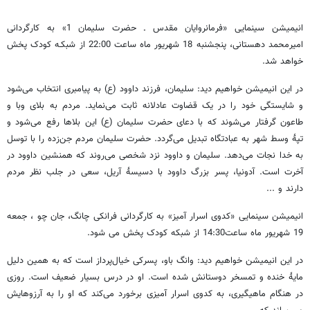
انیمیشن سینمایی «فرمانروایان مقدس ـ حضرت سلیمان 1» به کارگردانی
امیرمحمد دهستانی، پنجشنبه 18 شهریور ماه ساعت 22:00 از شبکـه کودک پخش
خواهد شد.
در این انیمیشن خواهیم دید: سليمان، فرزند داوود (ع) به پيامبری انتخاب می‌شود
و شايستگی خود را در يک قضاوت عادلانه ثابت می‌نمايد. مردم به بلای وبا و
طاعون گرفتار می‌شوند که با دعای حضرت سليمان (ع) اين بلاها رفع می‌شود و
تپۀ وسط شهر به عبادتگاه تبديل می‌گردد. حضرت سليمان مردم جن‌زده را با توسل
به خدا نجات می‌دهد. سليمان و داوود نزد شخصی می‌روند که همنشين داوود در
آخرت است. آدونيا، پسر بزرگ داوود با دسيسۀ آريل، سعی در جلب نظر مردم
دارند و ...
انیمیشن سینمایی «کدوی اسرار آمیز» به کارگردانی فرانکی چانگ، جان چو ، جمعه
19 شهریور ماه ساعت14:30 از شبکه کودک پخش می شود.
در این انیمیشن خواهیم دید: وانگ باو، پسرکی خیال‌پرداز است که به همین دلیل
مایۀ خنده و تمسخر دوستانش شده است. او در درس بسیار ضعیف است. روزی
در هنگام ماهیگیری، به کدوی اسرار آمیزی برخورد می‌کند که او را به آرزوهایش