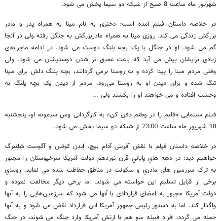
شهریور ماه ساعت ‌‌8 صبح از شبکه دو سیما پخش می شود.
در خلاصه داستان فیلم آمده است: دختری به نام مینا به همراه پدر و مادر
بزرگش زندگی می کند. روزی مینا به همراه مادربزرگش به جنگل رفته ولی در آنجا
گم می شود. او در جنگل با یک بچه پلنگ دوست می شود. در ادامه ماجراهای
زیادی برایشان پیش می آید که باعث عمیق تر شدن دوستیشان می شود. ولی
وقتی مردم مینا را پیدا کرده و به روستا برمی گردانند، بچه پلنگ دلش برای مینا
تنگ شده و برای دیدن او به روستا می‌رود. مردم از دیدن یک بچه پلنگ به
وحشت افتاده و می خواهند او را بکشند ولی ...
فیلم سینمایی «قلبم را در وطنم دفن کن» به‌ کارگردانی وس سیمونه او، پنجشنبه
18 شهریور ماه ساعت 23:00 از شبکه دو سیما پخش می شود.
در خلاصه داستان فیلم با نقش آفرینی آدام بیچ، اِیدِن کوئین و آگوست شِلِنبِرگ
خواهیم دید: در دهه هاي پاياني قرن نوزدهم دولت آمريکا سرخپوستان را مجبور
به ترک سرزمين هاي مادري و سکونت در مناطق حفاظت شده مي نمايد. روساي
برخي از قبايل تسليم اين خواسته مي شوند. اما برخي ديگر مخالفت نموده و
دولت آمریکا مجبور به امضای قراردادی با آنها می شود که سرزمین‌هایی را به آنها
واگذار کند. اما به دستور رئیس جمهور آمریکا این قرارداد نقض می شود و به آنها
حمله می گردد. افراد قبیله سو هم با ارتش آمريکا وارد جنگ مي شوند، در جنگ