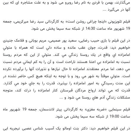
می‌گذارند، بهمن با فردی به نام رضا روبرو می شود و به علت مشاجره ای که بین
آنها در می‌گیرد ...
فیلم تلویزیونی «اینجا چراغی روشن است» به کارگردانی سید رضا میرکریمی، جمعه
19 شهریور ماه ساعت 14:30 از شبکه سه سیما پخش می شود.
در این فیلم با بازی حبیب رضایی، سعید پور صمیمی، مریم بوبانی و فلامک جنیدی
خواهیم دید: قدرت، جوان عقب مانده و ساده دلي است كه همراه با متولي
امامزاده اي واقع در يك روستا زندگي مي كند. متولي از اين كه مردم روستا
نسبت به امامزاده بي اعتنا هستند ناراحت است و آن را به كم ايماني مردم نسبت
مي دهد، اما مردم معتقدند امامزاده تا حال نيازها و نذورات آنها را برآورده نكرده
است. متولي موقتاً به شهر مي رود و با توجه به اينكه هيچ كس حاضر نشده در
اين مدت رسيدگي به امور امامزاده را بپذيرد، قدرت را به جاي خود مي گذارد.
قدرت كه مي تواند ارواح مردگان قبرستان كنار امامزاده را درك كند، متوجه
مشكلات زندگي آدم هاي روستا مي شود و ...
فیلم سینمایی «ضربه مغزی» به کارگردانی پیتر لاندسمان، جمعه 19 شهریور ماه
ساعت 19:00 از شبکه سه سیما پخش می شود.
در این فیلم خواهیم دید: دکتر بنت اومالو یک آسیب شناس عصبی نیجریه ایی