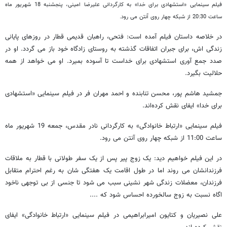
فیلم سینمایی «استشهادی برای خدا» به کارگردانی علیرضا امینی، پنجشنبه 18 شهریور ماه
ساعت 20:30 از شبکه چهار روی آنتن می رود.
در خلاصه داستان فیلم آمده است: فتحی، راهبان قدیمی قطار در روزهای پایانی
زندگی اش، برای جبران اتفاقات گذشته به روستای زادگاه خود باز می گردد. او در
صدد جمع آوری استشهادی برای خداست تا آسوده بمیرد. او می خواهد از همه
حلالیت بگیرد.
جمشید هاشم پور، محسن تنابنده و احمد مهران فر در فیلم سینمایی «استشهادی
برای خدا» ایفای نقش کرده‌اند.
فیلم سینمایی «ارتباط خانوادگی» به کارگردانی نادر مقدس، جمعه 19 شهریور ماه
ساعت 11:00 از شبکه چهار روی آنتن می رود.
در این فیلم خواهیم دید: یک زوج پیر پس از یک سفر طولانی با قطار به ملاقات
فرزندانشان می روند اما در طول اقامت یک هفتگی شان به رغم احترام متقابل
فرزندان، معضلات زندگی شهر نشینی سبب می شود تا جنسی از بی توجهی ناخود
اگاه نسبت به زوج سالخورده احساس شود که ....
علی نصیریان و کتایون امیرابراهیمی در فیلم سینمایی «ارتباط خانوادگی» ایفای