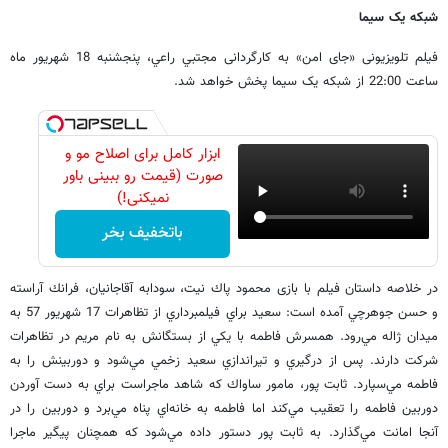
شبکه یک سیما
فیلم تلویزیونی «جای امن» به کارگردانی مجتبي راعي، پنجشنبه 18 شهریور ‌ماه
ساعت 22:00 از شبکه یک سیما پخش خواهد شد.
ابزار کامل برای اصلاح مو و
صورت (قیمت رو ببینی باور
نمیکنی!)
باتخفیف بخر
در خلاصه داستان فیلم با بازی محمود پاك نيت، سودابه آقاجانيان، فرانك آراسته
و حسن جوهرچي آمده است: سعيد براي فيلمبرداري از تظاهرات 17 شهريور 57 به
ميدان ژاله مي‌رود. همسرش فاطمه با يكي از بستگانش به نام مريم در تظاهرات
شركت دارند. پس از درگيري و تيراندازي سعيد زخمي مي‌شود و دوربينش را به
فاطمه مي‌سپارد. ثابت پور، مامور ساواك كه شاهد ماجراست براي به دست آوردن
دوربين فاطمه را تعقيب مي‌كند اما فاطمه به خانه‌اي پناه مي‌برد و دوربين را در
آنجا امانت مي‌گذارد. به ثابت پور دستور داده مي‌شود كه همچنان پيگير ماجرا