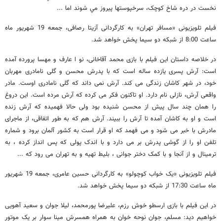
نخست در دره شاخ کوچک، سرخپوستها پيروز مي شوند اما ...
فیلم تلویزیونی «مسافر تهران» به کارگردانی آزیتا رصافی، جمعه 19 شهریور ماه
ساعت 8:00 از شبکه دو سیما پخش خواهد شد.
در خلاصه داستان این فیلم با بازی محمد آقاخانی، نو ا عارف و مهسا پرورده آمده
است: آرش پسری یازده ساله است که با پدرش محسن و گلی نامادری مهربان
خود، در شهر کاشان زندگی می کند. آرش نمی داند که گلی نامادری اوست. مادر
واقعی آرش، نازلی نام دارد. او تاکنون فکر می کرده که آرش مرده است. این دروغ
را همان چند سال پیش از محسن شنیده بود ولی حالا فهمیده که آرش زنده
است و او به کاشان آمده تا آرش را ببیند. آرش هم که به طور اتفاقی، از ماجرای
مادرش با خبر می شود و می فهمد که او قرار است به کشور آلمان برود و شماره
تلفن او را از گوشی پدرش بر می دارد و با اندک پولی که پس انداز کرده ، به
ترمینال و از آنجا و با کمک دختر جوانی ، بلیط تهیه و به تهران می رود که ...
فیلم تلویزیونی «یک خواب کوچولو» به کارگردانی حسین عامری، جمعه 19 شهریور
ماه ساعت 17:30 از شبکه دو سیما پخش خواهد شد.
در این فیلم با بازی ارسطو خوش رزم، علیرضا پورمحمد، لیلا جوان و سعید آهویی
خواهیم دید: مسلم، جوان نوحه خوان به همراه همسرش مینا سوار بر یک موتور