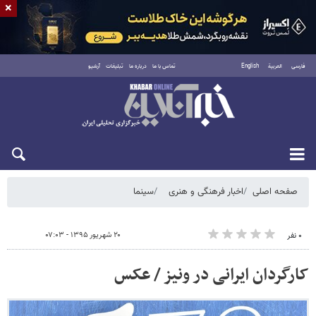
×
فارسی
العربية
English
تماس با ما
درباره ما
تبلیغات
آرشیو
شنبه ۱۷ مرداد ۱۴۰۵
صفحه اصلی
اخبار فرهنگی و هنری
سینما
۲۰ شهریور ۱۳۹۵ - ۰۷:۰۳
۰ نفر
کارگردان ایرانی در ونیز / عکس