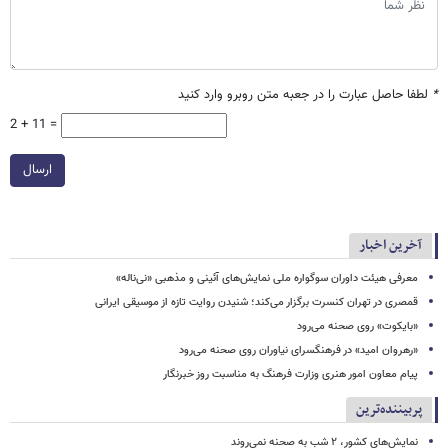
*
لطفا حاصل عبارت را در جعبه متن روبرو وارد کنید
2 + 11 =
ارسال
آخرین اخبار
معرفی هیئت داوران سوگواره ملی نمایش‌های آئینی و مذهبی «نی‌ناله»
قمصری در تهران کنسرت برگزار می‌کند؛ شنیدن روایت تازه از موسیقی ایرانی
«بایکوت» روی صحنه می‌رود
«رهروان امید» در فرهنگسرای نیاوران روی صحنه می‌رود
پیام معاون امور هنری وزارت فرهنگ به مناسبت روز خبرنگار
پربیننده‌ترین
نمایش‌های کشور، ٢ شب به صحنه نمی‌روند