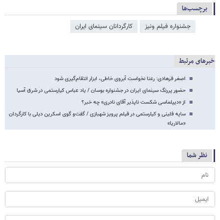
برچسب‌ها
جشنواره فیلم ونیز
کارگردانان سینمای ایران
خبرهای مرتبط
اصغر فرهادی: رعنا نخواست آبروی خاطی، ابزار انتقام‌گیری شود
حضور پررنگ سینمای ایران در جشنواره بوسان / یاد عباس کیارستمی در شرق آسیا
از «دیپلماسی شکست ناپذیر آقای نادری» چه خبر؟
سایه فلینی و کیارستمی در فیلم پرویز شهبازی / گفت‌و گوی اسکرین دیلی با کارگردان
«مالاریا»
نظر شما