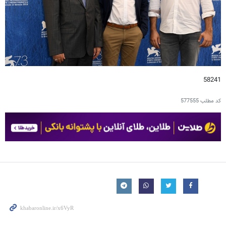
58241
کد مطلب
577555