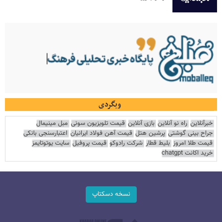
وبگردی
خبرآنلاین
راه نو آنلاین
بازی آنلاین
قیمت تلویزیون سونی
مبل مینیمال
جراح بینی گوشتی
پرشین هتل
قیمت آهن فولاد ایرانیان
اعتبارسنجی بانکی
قیمت طلا امروز
بلیط قطار
شرکت رادوکو
قیمت پروفیل
سایت یوتوتایمز
خرید اکانت chatgpt
نسخه دسکتاپ