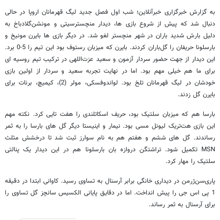
به گزارش خبرگزاری خبرآنلاین؛ شب اول فصل جدید لیگ قهرمانان اروپا در حالی
دنبال شد که پیش از شروع بازی ها، دیدار منچسترسیتی و مونشن‌گلادباخ به
دلیل بارش شدید باران در شهر منچستر لغو شد. در دیگر بازی ها بایرن مونیخ و
بارسلونا حریفان را گل‌باران کردند. بایرن که میزبان رستوف بود این تیم را 5-0 برد.
این دیدار از جهت حضور سردار آزمون و سعید عزت‌اللهی در ترکیب تیم روسیه ای
برای ما هم خیلی مهم بود. اما در نهایت تجربه سعید و سردار از اولین بازی
خودشان در لیگ قهرمانان تلخ بود. لواندوفسکی، مولر (2)، کیمیچ، برنات برای
بایرن گل زدند.
بارسا هم که میزبان سلتیک بود، حریف اسکاتلندی را هفت تایی کرد. نکته مهم
این بازی هت‌تریک لیونل مسی بود. نیمار و اینیستا دیگر گل های بارسا را به ثمر
رساندند. گل های ششم و هفتم هم به نام سوارز ثبت شد تا درخشش مثلث
MSN تکمیل شود. تراشتگن دروازه بان بارسلونا هم در این دیدار یک پنالتی
سلتیک را مهار کرد.
پاری‌سن‌ژرمن در دیداری خانگی برابر آرسنال به تساوی رسید. کاوانی ابتدا در دقیقه
1 پی اس جی را پیش انداخت. اما در دقایق پایانی الکسیس سانچز گل تساوی را
برای آرسنال به ثمر رساند.