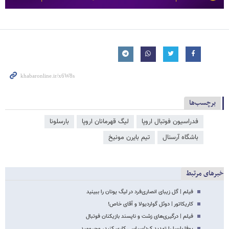
برچسب‌ها
فدراسیون فوتبال اروپا
لیگ قهرمانان اروپا
بارسلونا
باشگاه آرسنال
تیم بایرن مونیخ
خبرهای مرتبط
فیلم | گل زیبای انصاری‌فرد در لیگ یونان را ببینید
کاریکاتور | دوئل گواردیولا و آقای خاص!
فیلم | درگیری‌های زشت و ناپسند بازیکنان فوتبال
یوفا بارسا را تهدید کرد/سیاسی کاری کنید، محرومید