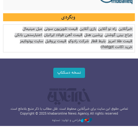
وبگردی
خبرآنلاین
راه نو آنلاین
بازی آنلاین
قیمت تلویزیون سونی
مبل مینیمال
جراح بینی گوشتی
پرشین هتل
قیمت آهن فولاد ایرانیان
اعتبارسنجی بانکی
قیمت طلا امروز
بلیط قطار
شرکت رادوکو
قیمت پروفیل
سایت یوتوتایمز
خرید اکانت chatgpt
نسخه دسکتاپ
تمامی حقوق این سایت برای خبرآنلاین محفوظ است. نقل مطالب با ذکر منبع بلامانع است.
Copyright © 2025 khabaronline News Agancy, All rights reserved
طراحی و تولید: نستوه