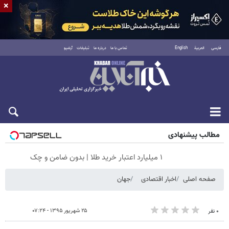
×
فارسی
العربية
English
تماس با ما
درباره ما
تبلیغات
آرشیو
جمعه ۱۶ مرداد ۱۴۰۵
مطالب پیشنهادی
۱ میلیارد اعتبار خرید طلا | بدون ضامن و چک
صفحه اصلی
اخبار اقتصادی
جهان
۲۵ شهریور ۱۳۹۵ - ۰۷:۲۴
۰ نفر