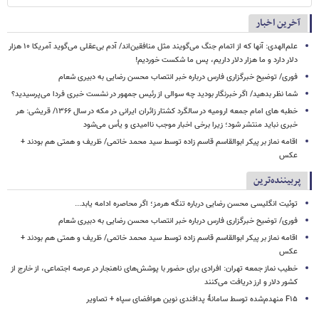
آخرین اخبار
علم‌الهدی: آنها که از اتمام جنگ می‌گویند مثل منافقین‌اند/ آدم بی‌عقلی می‌گوید آمریکا ۱۰ هزار
دلار دارد و ما هزار دلار داریم، پس ما شکست خوردیم!
فوری/ توضیح خبرگزاری فارس درباره خبر انتصاب محسن رضایی به دبیری شعام
شما نظر بدهید/ اگر خبرنگار بودید چه سوالی از رئیس جمهور در نشست خبری فردا می‌پرسیدید؟
خطبه های امام جمعه ارومیه در سالگرد کشتار زائران ایرانی در مکه در سال ۱۳۶۶/ قریشی: هر
خبری نباید منتشر شود؛ زیرا برخی اخبار موجب ناامیدی و یأس می‌شود
اقامه نماز بر پیکر ابوالقاسم قاسم زاده توسط سید محمد خاتمی/ ظریف و همتی هم بودند +
عکس
پربیننده‌ترین
توئیت انگلیسی محسن رضایی درباره تنگه هرمز؛ اگر محاصره ادامه یابد...
فوری/ توضیح خبرگزاری فارس درباره خبر انتصاب محسن رضایی به دبیری شعام
اقامه نماز بر پیکر ابوالقاسم قاسم زاده توسط سید محمد خاتمی/ ظریف و همتی هم بودند +
عکس
خطیب نماز جمعه تهران: افرادی برای حضور با پوشش‌های ناهنجار در عرصه اجتماعی، از خارج از
کشور دلار و ارز دریافت می‌کنند
F۱۵ منهدم‌شده توسط سامانۀ پدافندی نوین هوافضای سپاه + تصاویر