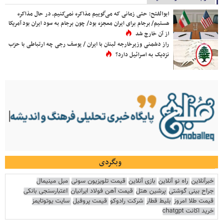
ابوالفتح: حتی زمانی که می‌گوییم مذاکره نمی‌کنیم، در حال مذاکره
هستیم/ برجام برای ایران معجزه بود/ چون برجام به سود ایران بود آمریکا
از آن خارج شد
راز دشمنی وزیرخارجه لبنان با ایران / یوسف رجی چه ارتباطی با حزب
نزدیک به اسرائیل دارد؟
وبگردی
خبرآنلاین
راه نو آنلاین
بازی آنلاین
قیمت تلویزیون سونی
مبل مینیمال
جراح بینی گوشتی
پرشین هتل
قیمت آهن فولاد ایرانیان
اعتبارسنجی بانکی
قیمت طلا امروز
بلیط قطار
شرکت رادوکو
قیمت پروفیل
سایت یوتوتایمز
خرید اکانت chatgpt