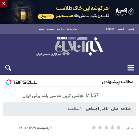
×
فارسی
العربية
English
تماس با ما
درباره ما
تبلیغات
آرشیو
شنبه ۱۷ مرداد ۱۴۰۵
مطالب پیشنهادی
IM LS7 لوکس ترین شاسی بلند برقی ایران
صفحه اصلی
اخبار اجتماعی
سلامت
۱۱ اردیبهشت ۱۳۸۹ - ۰۹:۰۱
۰ نفر