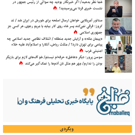
شما نظر بدهید/ اگر خبرنگار بودید چه سوالی از رئیس جمهور در
نشست خبری فردا می‌پرسیدید؟
سناتور آمریکایی خواهان ارسال اسلحه برای شورش در ایران شد / تد
کروز: فرقی نمی‌کند پسر شاه روی کار بیاید یا مریم رجوی، هر کسی جز
جمهوری اسلامی
«پیمان مکه» و آرایش جدید منطقه / ائتلاف نظامی جدید اسلامی چه
پیامی برای تهران دارد؟ / مثلث ریاض، آنکارا و اسلام‌آباد علیه خلاء
امنیتی غرب
سوسن پرور: دیگر «عاشق» حرفه‌ام نیستم/ شو آف‌های لازم برای بازیگر
بودن را ندارم/ مِهر هم مثل نان آدم‌ها را نمک‌گیر می‌کند
وبگردی