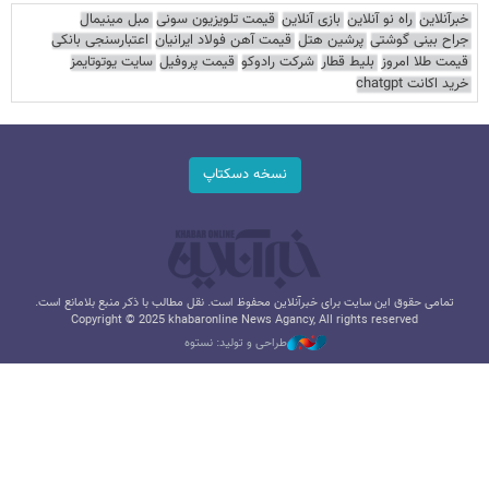
خبرآنلاین
راه نو آنلاین
بازی آنلاین
قیمت تلویزیون سونی
مبل مینیمال
جراح بینی گوشتی
پرشین هتل
قیمت آهن فولاد ایرانیان
اعتبارسنجی بانکی
قیمت طلا امروز
بلیط قطار
شرکت رادوکو
قیمت پروفیل
سایت یوتوتایمز
خرید اکانت chatgpt
نسخه دسکتاپ
تمامی حقوق این سایت برای خبرآنلاین محفوظ است. نقل مطالب با ذکر منبع بلامانع است.
Copyright © 2025 khabaronline News Agancy, All rights reserved
طراحی و تولید: نستوه