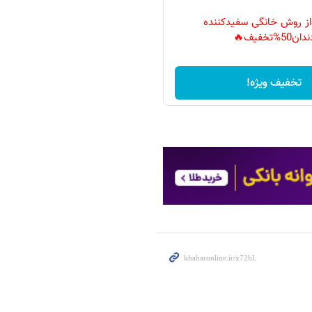
 از روش خانگی سفیدکننده
دان50%تخفیف🔥
تخفیف ویژه!