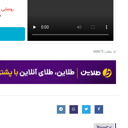
رونمایی
دن
کد مطلب
588673
برچسب‌ها