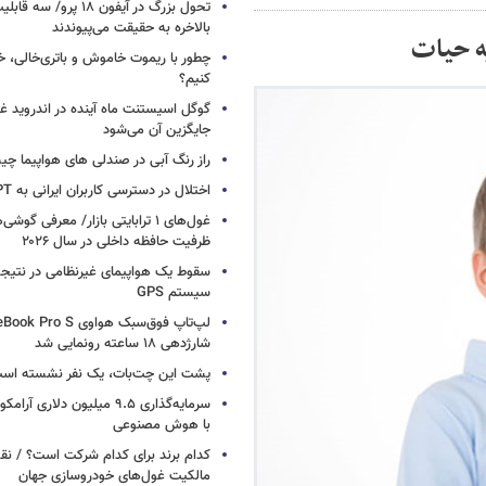
تحول بزرگ در آیفون ۱۸ پرو/
بالاخره به حقیقت می‌پیوندند
ه حیات
چطور با ریموت خاموش و باتری‌خالی، خ
کنیم؟
گوگل اسیستنت ماه آینده در اندروید غ
جایگزین آن می‌شود
راز رنگ آبی در صندلی های هواپیما چ
اختلال در دسترسی کاربران ایرانی به ChatGPT
غول‌های ۱ ترابایتی بازار/ معرفی گوش
ظرفیت حافظه داخلی در سال ۲۰۲۶
سقوط یک هواپیمای غیرنظامی در نتیجه
سیستم‌ GPS
شارژدهی ۱۸ ساعته رونمایی شد
پشت این چت‌بات، یک نفر نشسته اس
سرمایه‌گذاری ۹.۵ میلیون دلاری
با هوش مصنوعی
کدام برند برای کدام شرکت است؟ / نق
مالکیت غول‌های خودروسازی جهان