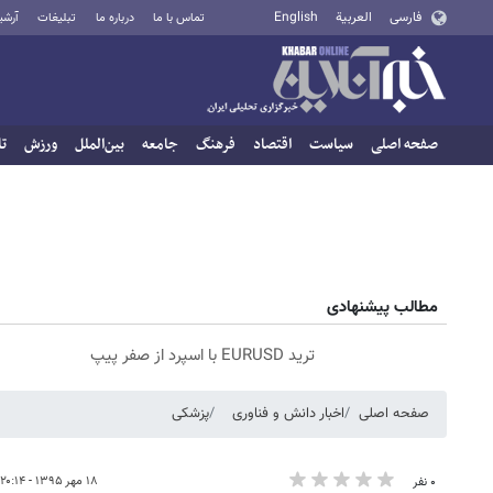
فارسی
العربية
English
تماس با ما
درباره ما
تبلیغات
آرشی
صفحه اصلی
سیاست
اقتصاد
فرهنگ
جامعه
بین‌الملل
ورزش
تا
مطالب پیشنهادی
ترید EURUSD با اسپرد از صفر پیپ
صفحه اصلی
اخبار دانش و فناوری
پزشکی
۱۸ مهر ۱۳۹۵ - ۲۰:۱۴
۰ نفر