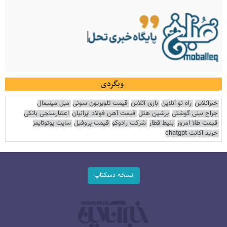
وبگردی
خبرآنلاین
راه نو آنلاین
بازی آنلاین
قیمت تلویزیون سونی
مبل مینیمال
جراح بینی گوشتی
پرشین هتل
قیمت آهن فولاد ایرانیان
اعتبارسنجی بانکی
قیمت طلا امروز
بلیط قطار
شرکت رادوکو
قیمت پروفیل
سایت یوتوتایمز
خرید اکانت chatgpt
نسخه دسکتاپ