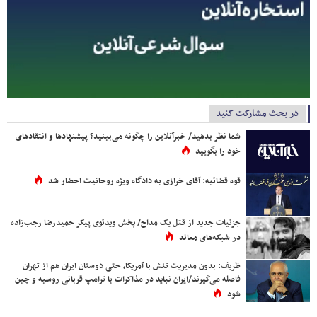
در بحث مشارکت کنید
شما نظر بدهید/ خبرآنلاین را چگونه می‌بینید؟ پیشنهادها و انتقادهای
خود را بگویید
قوه قضائیه: آقای خرازی به دادگاه ویژه روحانیت احضار شد
جزئیات جدید از قتل یک مداح/ پخش ویدئوی پیکر حمیدرضا رجب‌زاده
در شبکه‌های معاند
ظریف: بدون مدیریت تنش با آمریکا، حتی دوستان ایران هم از تهران
فاصله می‌گیرند/ایران نباید در مذاکرات با ترامپ قربانی روسیه و چین
شود