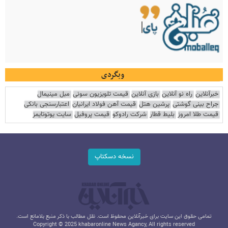
وبگردی
خبرآنلاین
راه نو آنلاین
بازی آنلاین
قیمت تلویزیون سونی
مبل مینیمال
جراح بینی گوشتی
پرشین هتل
قیمت آهن فولاد ایرانیان
اعتبارسنجی بانکی
قیمت طلا امروز
بلیط قطار
شرکت رادوکو
قیمت پروفیل
سایت یوتوتایمز
نسخه دسکتاپ
تمامی حقوق این سایت برای خبرآنلاین محفوظ است. نقل مطالب با ذکر منبع بلامانع است.
Copyright © 2025 khabaronline News Agancy, All rights reserved