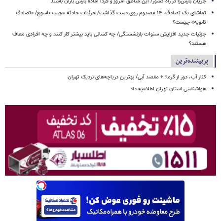
جریان بارش‌زا در راه کشور/ این مناطق امروز و فردا آماده بارش باران باشند
تماشای یک تصادف، ۱۴ مصدوم روی دست گذاشت/ جزئیات حادثه عجیب یاسوج/ «تصادف
ثانویه» چیست؟
جزئیات جدید افزایش سنوات بازنشستگی/ چه کسانی باید بیشتر کار کنند و چه افرادی معاف
هستند؟
پربیننده‌ترین
کنار آب، دور از گرما؛ ۶ مقصد آبی/ بهترین دریاچه‌های نزدیک تهران
هواشناسی استان تهران اطلاعیه داد