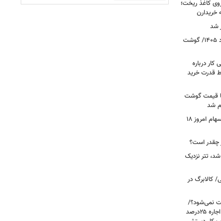
روی کاغذ ریخت؛
ه خریدارن
 شد
قیمت جدید گوشت قرمز امروز ۱۸ مرداد ۱۴۰۵/ گوشت
کار درباره
ط قدرت خرید
ن شد، اما قیمت گوشت
ام شد
صعود بورس به قله جدید/تحلیل بازار سهام امروز ۱۸
شد، تتر نزدیک
/ کالابرگ در
رعایت نمی‌شود؟/
مالک می‌گوید تورم ۶۰درصد است، چرا اجاره ۲۵درصد