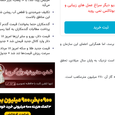
افزایش پیدا کند/ با ۱۰ پلمب
دیو دیگر سراغ عمل های زیبایی و
می‌آید
بوتاکس نمی روید
تکلیف جیره‌بندی یا قطعی آب روشن ش
این مناطق بالاست
گندمکاران حتما بخوانند/ قیمت گندم آز
ثبت خرید
پرداخت مطالبات گندمکاران به کجا رسی
دلار وارد کانال جدید قیمتی شد + جدو
فت ـ حتی بدون توافق اوپک ـ می‎تواند به توازن برسد، اما همگرایی اعضای این سازمان و
سرعت ریزش قیمت‌ها تند شد + جدول
ست نزدیک به پایان سال میلادی، تحقق