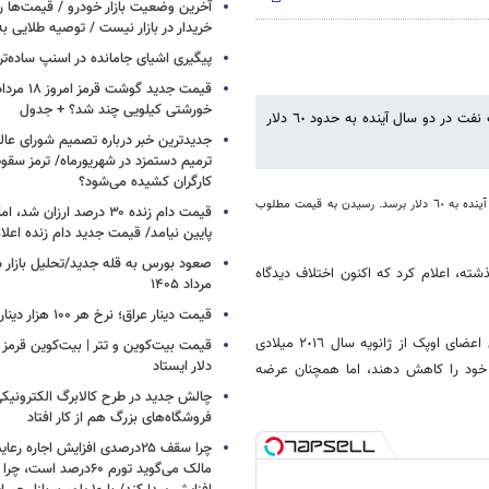
آخرین وضعیت بازار خودرو / قیمت‌ها 
خریدار در بازار نیست / توصیه طلایی ب
پیگیری اشیای جامانده در اسنپ ساده‌تر
خورشتی کیلویی چند شد؟ + جدول
میزان نوشت: وزیر نفت و انرژی نروژ اعلام کردکه این کشور انتظار دارد قیمت نفت در دو سال آینده به حدود ٦٠ دلار
جدیدترین خبر درباره تصمیم شورای عالی 
ترمیم دستمزد در شهریورماه/ ترمز سقو
کارگران کشیده می‌شود؟
تورد لین، وزیر نفت و انرژی نروژ اعلام کرد که این کشور انتظار دارد قیمت نفت در دو سال آینده به ٦٠ دلار برسد. رسیدن به قیمت مطلوب
قیمت دام زنده ۳۰ درصد ارزا
پایین نیامد/ قیمت جدید دام زنده اعل
شته، اعلام کرد که اکنون اختلاف دیدگاه
مرداد ۱۴۰۵
قیمت دینار عراق؛ نرخ هر ۱۰۰ هزار دینار چقدر است؟
وزیر نفت و انرژی نروژ همچنین با اشاره به افزایش چشمگیر تولید نفت برخی اعضای اوپک از ژانویه سال ٢٠١٦ میلادی
قیمت بیت‌کوین و تتر | بیت‌کوین قرمز 
دلار ایستاد
 خود را کاهش دهند، اما همچنان عرضه
چالش جدید در طرح کالابرگ الکترونیکی
فروشگاه‌های بزرگ هم از کار افتاد
چرا سقف ۲۵درصدی افزایش اجاره 