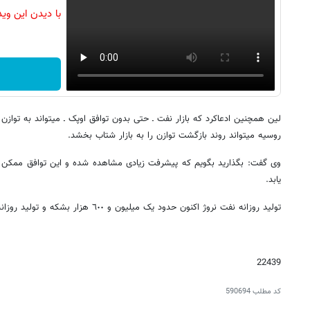
با دیدن این وی
لین همچنین ادعاکرد که بازار ن
روسیه می‎تواند روند بازگشت توازن را به بازار شتاب بخشد.
وی گفت: بگذارید بگویم که پیشرفت زیادی مشاهده شده و این توافق ممکن ا
یابد.
تولید روزانه نفت نروژ اکنون حدود یک میلیون و ٦٠٠ هزار بشکه و تولید روزانه گاز آن ٢٨٠ میلیون مترمکعب است.
22439
کد مطلب
590694