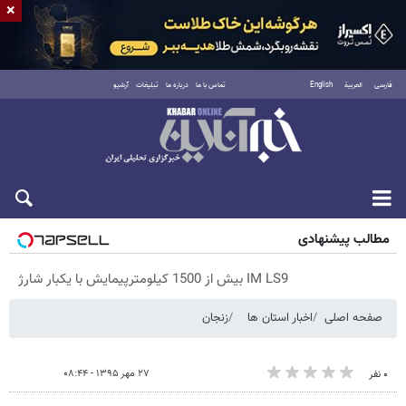
×
فارسی
العربية
English
تماس با ما
درباره ما
تبلیغات
آرشیو
پنجشنبه ۱۵ مرداد ۱۴۰۵
مطالب پیشنهادی
IM LS9 بیش از 1500 کیلومترپیمایش با یکبار شارژ
صفحه اصلی
اخبار استان ها
زنجان
۲۷ مهر ۱۳۹۵ - ۰۸:۴۴
۰ نفر