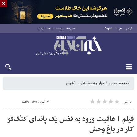
×
فارسی
العربية
English
تماس با ما
درباره ما
تبلیغات
آرشیو
پنجشنبه ۱۵ مرداد ۱۴۰۵
صفحه اصلی
اخبار چندرسانه‌ای
فیلم
۳۰ آبان ۱۳۹۵ - ۱۸:۲۱
۰ نفر
فیلم | عاقبت ورود به قفس یک پاندای کنگ‌فو
کار در باغ وحش