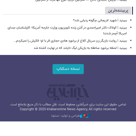
پربیننده‌ترین
ببینید | شهید لاریجانی چگونه ردیابی شد؟
ببینید | کولاک دکتر امیراحمدی در آنتن زنده تلویزیون وزارت خارجه آمریکا؛ کارشناسان صدای
امریکا آچمز شدند!
ببینید | روایت بازیگر زن سریال کلاغ از برخورد هادی حجازی فر با او؛ فکرش را نمیکردم...
ببینید | لحظه برخورد صاعقه به بازیکن لیگ تایلند که در نهایت کشته شد
نسخه دسکتاپ
تمامی حقوق این سایت برای خبرآنلاین محفوظ است. نقل مطالب با ذکر منبع بلامانع است.
Copyright © 2025 khabaronline News Agancy, All rights reserved
طراحی و تولید: نستوه