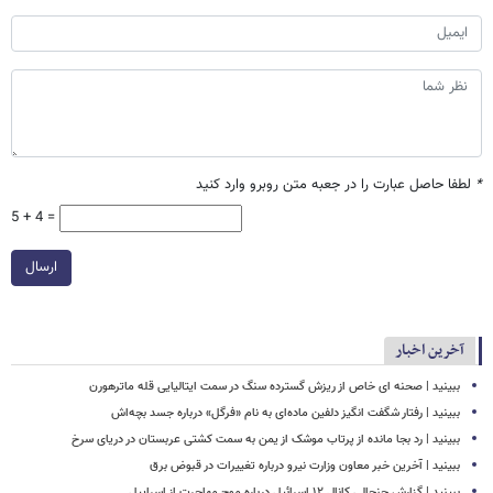
*
لطفا حاصل عبارت را در جعبه متن روبرو وارد کنید
5 + 4 =
ارسال
آخرین اخبار
ببینید | صحنه ای خاص از ریزش گسترده سنگ در سمت ایتالیایی قله ماترهورن
ببینید | رفتار شگفت انگیز دلفین ماده‌ای به نام «فرگل» درباره جسد بچه‌اش
ببینید | رد بجا مانده از پرتاب موشک از یمن به سمت کشتی‌ عربستان در دریای سرخ
ببینید | آخرین خبر معاون وزارت نیرو درباره تغییرات در قبوض برق
ببینید | گزارش جنجالی کانال ۱۲ اسرائیل درباره موج مهاجرت از اسراییل