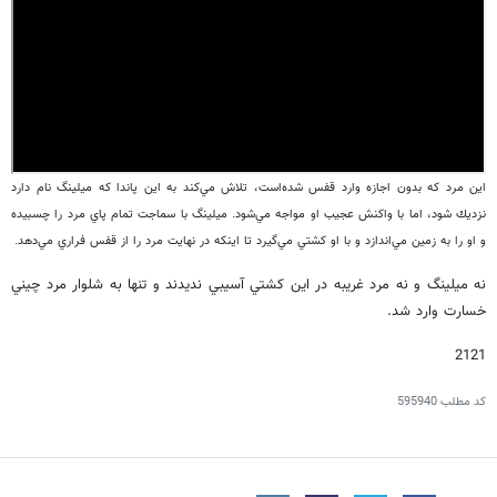
اين مرد كه بدون اجازه وارد قفس شده‌است، تلاش مي‌كند به اين پاندا كه ميلينگ نام دارد
نزديك شود، اما با واكنش عجيب او مواجه مي‌شود. ميلينگ با سماجت تمام پاي مرد را چسبيده
و او را به زمين مي‌اندازد و با او كشتي مي‌گيرد تا اينكه در نهايت مرد را از قفس فراري مي‌دهد.
نه ميلينگ و نه مرد غريبه در اين كشتي آسيبي نديدند و تنها به شلوار مرد چيني
خسارت وارد شد.
2121
کد مطلب
595940