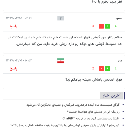
نظر بدید بخرم یا نه؟
سعید
۰۴:۲۲ - ۱۳۹۷/۰۲/۱۵
پاسخ
3
4
سلام.بنظر من گوشی فوق العاده ای هست.هم بانمکه هم همه ی امکانات در
حد متوسط گوشی های دیگه رو داره.ارزش خرید داره. من که میخرمش.
من
۱۰:۵۲ - ۱۳۹۷/۰۳/۰۱
پاسخ
2
2
فوق العادس باهاش میشه پیامکم زد؟
آخرین اخبار
گوگل اسیستنت ماه آینده در اندروید غیرفعال و جمینای جایگزین آن می‌شود
راز رنگ آبی در صندلی های هواپیما چیست؟
اختلال در دسترسی کاربران ایرانی به ChatGPT
غول‌های ۱ ترابایتی بازار/ معرفی گوشی‌هایی با بالاترین ظرفیت حافظه داخلی در سال ۲۰۲۶