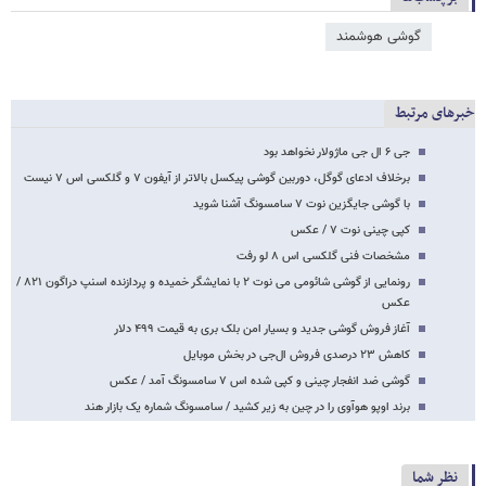
گوشی هوشمند
خبرهای مرتبط
جی ۶ ال جی ماژولار نخواهد بود
برخلاف ادعای گوگل، دوربین گوشی پیکسل بالاتر از آیفون ۷ و گلکسی اس ۷ نیست
با گوشی جایگزین نوت ۷ سامسونگ آشنا شوید
کپی چینی نوت ۷ / عکس
مشخصات فنی گلکسی اس ۸ لو رفت
رونمایی از گوشی شائومی می نوت ۲ با نمایشگر خمیده و پردازنده اسنپ دراگون ۸۲۱ /
عکس
آغاز فروش گوشی جدید و بسیار امن بلک بری به قیمت ۴۹۹ دلار
کاهش ۲۳ درصدی فروش ال‌جی در بخش موبایل
گوشی ضد انفجار چینی و کپی شده اس ۷ سامسونگ آمد / عکس
برند اوپو هوآوی را در چین به زیر کشید / سامسونگ شماره یک بازار هند
نظر شما