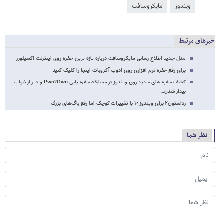
ویندوز
مایکروسافت
خبرهای مرتبط
مدل جدید اطلاع رسانی مایکروسافت درباره تازه ترین حفره روی اینترنت اکسپلورر
برای رفع حفره نرم افزاری روی ادوب آکروبات اینجا را کلیک کنید
کشف حفره های جدید روی ویندوز در مسابقه حفره یابی Pwn2Own و دیر از خواب
بیدار شدن…
رداستون۲ برای ویندوز ۱۰ با تغییرات کوچک اما رفع باگ‌های بزرگ
نظر شما