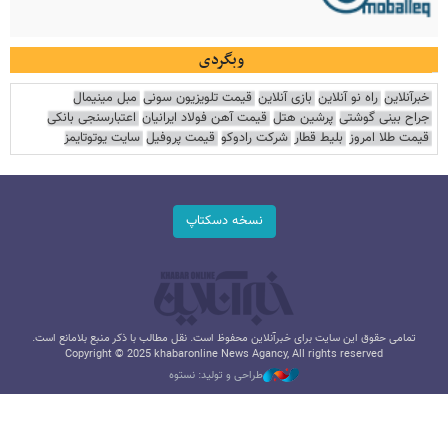
وبگردی
خبرآنلاین
راه نو آنلاین
بازی آنلاین
قیمت تلویزیون سونی
مبل مینیمال
جراح بینی گوشتی
پرشین هتل
قیمت آهن فولاد ایرانیان
اعتبارسنجی بانکی
قیمت طلا امروز
بلیط قطار
شرکت رادوکو
قیمت پروفیل
سایت یوتوتایمز
نسخه دسکتاپ
تمامی حقوق این سایت برای خبرآنلاین محفوظ است. نقل مطالب با ذکر منبع بلامانع است.
Copyright © 2025 khabaronline News Agancy, All rights reserved
طراحی و تولید: نستوه