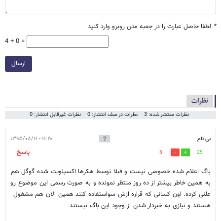
*
لطفا حاصل عبارت را در جعبه متن روبرو وارد کنید
4 + 0 =
ارسال
نظرات
نظرات منتشر شده: 3
نظرات در صف انتشار: 0
نظرات غیرقابل انتشار: 0
بی نام
۱۱:۲۰ - ۱۳۹۵/۰۸/۱۱
پاسخ
3
25
باگ اعلام شده خصوصی نیست و قبلا توسط هکرها اکسپلویت شده گوگل هم
به همین خاطر بیشتر از ده روز منتظر نمونده و به صورت رسمی این موضوع رو
علنی کرده. اون کسانی که قراره ازش سواستفاده کنند همین الان هم مشغول
هستند و نیازی به خبردار شدن از وجود این باگ نیستند