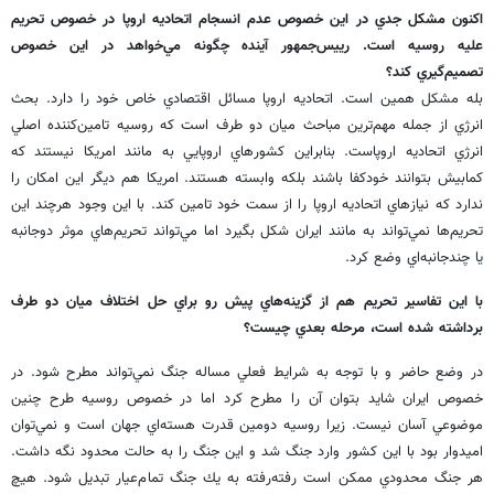
اكنون مشكل جدي در اين خصوص عدم انسجام اتحاديه اروپا در خصوص تحريم
عليه روسيه است. رييس‌جمهور آينده چگونه مي‌خواهد در اين خصوص
تصميم‌گيري كند؟
بله مشكل همين است. اتحاديه اروپا مسائل اقتصادي خاص خود را دارد. بحث
انرژي از جمله مهم‌ترين مباحث ميان دو طرف است كه روسيه تامين‌كننده اصلي
انرژي اتحاديه اروپاست. بنابراين كشورهاي اروپايي به مانند امريكا نيستند كه
كمابيش بتوانند خودكفا باشند بلكه وابسته هستند. امريكا هم ديگر اين امكان را
ندارد كه نيازهاي اتحاديه اروپا را از سمت خود تامين كند. با اين وجود هرچند اين
تحريم‌ها نمي‌تواند به مانند ايران شكل بگيرد اما مي‌تواند تحريم‌هاي موثر دوجانبه
يا چندجانبه‌اي وضع كرد.
با اين تفاسير تحريم هم از گزينه‌هاي پيش رو براي حل اختلاف ميان دو طرف
برداشته شده است، مرحله بعدي چيست؟
در وضع حاضر و با توجه به شرايط فعلي مساله جنگ نمي‌تواند مطرح شود. در
خصوص ايران شايد بتوان آن را مطرح كرد اما در خصوص روسيه طرح چنين
موضوعي آسان نيست. زيرا روسيه دومين قدرت هسته‌اي جهان است و نمي‌توان
اميدوار بود با اين كشور وارد جنگ شد و اين جنگ را به حالت محدود نگه داشت.
هر جنگ محدودي ممكن است رفته‌رفته به يك جنگ تمام‌عيار تبديل شود. هيچ