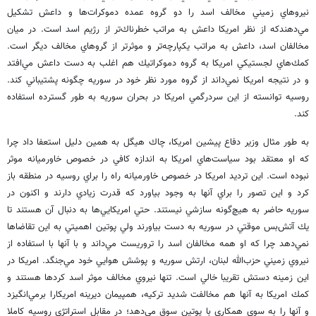
نيروهاي زميني مخالف اسد را دو گروه عمده دموكرات‌ها و داعش تشكيل
مي‌دهندكه از نظر امريكا داعش به مراتب خطرناك‌تر از رژيم اسد است. در ميان
مخالفان اسد، داعش به مراتب يكپارچه‌تر و موثرتر از گروهاي مخالف ديگر است.
كمك‌هاي لجستيكي امريكا به گروه دموكراتيك هم اغلب به دست داعش مي‌افتد
و در نتيجه امريكا نمي‌داند از گروه مورد نظر خود در سوريه چگونه پشتيباني كند.
روسيه توانسته از اين سردرگمي امريكا در بحران سوريه به طور گسترده استفاده
كند.
به طور مثال وزير دفاع پيشين امريكا، چاك هيگل به همين دليل استعفا داد چرا
كه او معتقد بود سياست‌هاي امريكا به اندازه كافي در خصوص خاورميانه موثر
نبوده است. اين ترديد امريكا در خصوص خاورميانه راه را براي روسيه در منطقه باز
كرد و اين تصور را براي آنها به وجود بياورد كه قدرت زيادي دارند و اكنون در
سوريه حاضر به هيچ‌گونه سازشي نيستند. حتي امريكايي‌ها به دنبال آن هستند تا
يك آتش‌بس موقتي در سوريه به دست بياورند ولي پوتين اهميتي به اين تقاضا‌ها
نمي‌دهد چرا كه او همه مخالفان اسد را تروريست مي‌داند و با آنها با استفاده از
نيروي زميني حزب‌الله لبنان، ارتش سوريه و پوشش هوايي خود مي‌جنگد. امريكا در
اين زمينه دستش تقريبا خالي است. تنها نيروي مخالف موثر اسد كردها هستند و
كمك امريكا به آنها هم مخالفت شديد تركيه، همپيمان ديرينه امريكارا برمي‌انگيزد
و آنها را به سوي همكاري با پوتين سوق مي‌دهد؛ در مقابل استراتژي روسيه كاملا