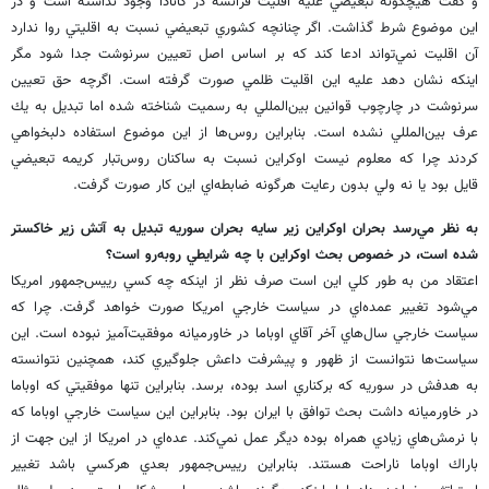
و گفت هيچگونه تبعيضي عليه اقليت فرانسه در كانادا وجود نداشته است و در
اين موضوع شرط گذاشت. اگر چنانچه كشوري تبعيضي نسبت به اقليتي روا ندارد
آن اقليت نمي‌تواند ادعا كند كه بر اساس اصل تعيين سرنوشت جدا شود مگر
اينكه نشان دهد عليه اين اقليت ظلمي صورت گرفته است. اگرچه حق تعيين
سرنوشت در چارچوب قوانين بين‌المللي به رسميت شناخته شده اما تبديل به يك
عرف بين‌المللي نشده است. بنابراين روس‌ها از اين موضوع استفاده دلبخواهي
كردند چرا كه معلوم نيست اوكراين نسبت به ساكنان روس‌تبار كريمه تبعيضي
قايل بود يا نه ولي بدون رعايت هرگونه ضابطه‌اي اين كار صورت گرفت.
به نظر مي‌رسد بحران اوكراين زير سايه بحران سوريه تبديل به آتش زير خاكستر
شده است، در خصوص بحث اوكراين با چه شرايطي روبه‌رو است؟
اعتقاد من به طور كلي اين است صرف نظر از اينكه چه كسي رييس‌جمهور امريكا
مي‌شود تغيير عمده‌اي در سياست خارجي امريكا صورت خواهد گرفت. چرا كه
سياست خارجي سال‌هاي آخر آقاي اوباما در خاورميانه موفقيت‌آميز نبوده است. اين
سياست‌ها نتوانست از ظهور و پيشرفت داعش جلوگيري كند، همچنين نتوانسته
به هدفش در سوريه كه بركناري اسد بوده، برسد. بنابراين تنها موفقيتي كه اوباما
در خاورميانه داشت بحث توافق با ايران بود. بنابراين اين سياست خارجي اوباما كه
با نرمش‌هاي زيادي همراه بوده ديگر عمل نمي‌كند. عده‌اي در امريكا از اين جهت از
باراك اوباما ناراحت هستند. بنابراين رييس‌جمهور بعدي هركسي باشد تغيير