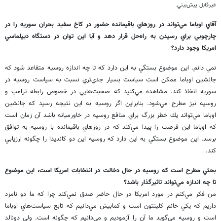
غيرقابل پيش‌بيني.
آقاي اوباما مي‌تواند در روزهاي باقيمانده حضور در كاخ سفيد بحران سوريه را در
چارچوبي براي رسيدن به راه‌حل قرار دهد و آيا اين توان در دستگاه ديپلماسي
امريكا وجود دارد؟
نمي دانم. اين موضوع بستگي به اين دارد كه تا چه اندازه روسيه متقاعد شود كه
جانشين اوباما ممكن است سياست بسيار جدي‌تري نسبت به سياست روسيه در
سوريه اتخاذ كند. مشاهده مي‌كنيد كه صحبت‌هايي در خصوص رابطه ترامپ و
روسيه نيز مطرح مي‌شود. بنابراين اگر روسيه به اين نتيجه رسيد كه جانشين
اوباما مي‌تواند يك خطر بزرگ براي منافع روسيه در خاورميانه باشد آن زمان است
كه اوباما اين فرصت را پيدا مي‌كند كه در روزهاي باقيمانده با روسيه به توافق
برسد. اين موضوع بستگي به اين دارد كه روسيه اين دو كانديدا را چگونه ارزيابي
كند.
بحثي مطرح است كه روسيه در حال دخالت در انتخابات امريكا است، اين موضوع
تا چه اندازه مي‌تواند تاثيرگذار باشد؟
من فكر مي‌كنم در مورد امريكا در حال حاضر صدق نمي‌كند چرا كه ما دو نامزد
داريم كه يكي خانم كلينتون است و كمابيش مي‌دانيم كه تابع سياست‌هاي اوباما
است و روسيه مي‌گويد ما آن را آزموديم و مي‌دانيم كه چگونه است. ولي دونالد