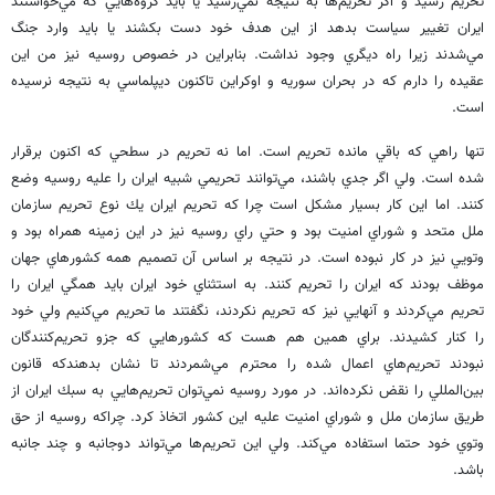
تحريم رسيد و اگر تحريم‌ها به نتيجه نمي‌رسيد يا بايد گروه‌هايي كه مي‌خواستند
ايران تغيير سياست بدهد از اين هدف خود دست بكشند يا بايد وارد جنگ
مي‌شدند زيرا راه ديگري وجود نداشت. بنابراين در خصوص روسيه نيز من اين
عقيده را دارم كه در بحران سوريه و اوكراين تاكنون ديپلماسي به نتيجه نرسيده
است.
تنها راهي كه باقي مانده تحريم است. اما نه تحريم در سطحي كه اكنون برقرار
شده است. ولي اگر جدي باشند، مي‌توانند تحريمي شبيه ايران را عليه روسيه وضع
كنند. اما اين كار بسيار مشكل است چرا كه تحريم ايران يك نوع تحريم سازمان
ملل متحد و شوراي امنيت بود و حتي راي روسيه نيز در اين زمينه همراه بود و
وتويي نيز در كار نبوده است. در نتيجه بر اساس آن تصميم همه كشورهاي جهان
موظف بودند كه ايران را تحريم كنند. به استثناي خود ايران بايد همگي ايران را
تحريم مي‌كردند و آنهايي نيز كه تحريم نكردند، نگفتند ما تحريم مي‌كنيم ولي خود
را كنار كشيدند. براي همين هم هست كه كشورهايي كه جزو تحريم‌كنندگان
نبودند تحريم‌هاي اعمال شده را محترم مي‌شمردند تا نشان بدهندكه قانون
بين‌المللي را نقض نكرده‌اند. در مورد روسيه نمي‌توان تحريم‌هايي به سبك ايران از
طريق سازمان ملل و شوراي امنيت عليه اين كشور اتخاذ كرد. چراكه روسيه از حق
وتوي خود حتما استفاده مي‌كند. ولي اين تحريم‌ها مي‌تواند دوجانبه و چند جانبه
باشد.