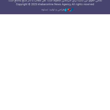
تمامی حقوق این سایت برای خبرآنلاین محفوظ است. نقل مطالب با ذکر منبع بلامانع است.
Copyright © 2025 khabaronline News Agancy, All rights reserved
طراحی و تولید: نستوه