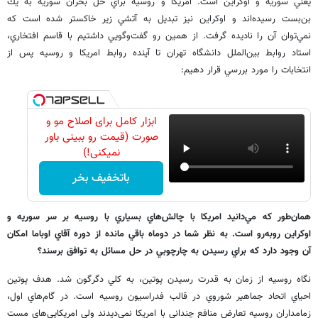
يعني سوريه و اوكراين است. امريكا و روسيه براي حل بحران سوريه به يك
بن‌بست رسيده‌اند و اوكراين نيز تبديل به آتشي زير خاكستر شده است كه
نمي‌توان آن را ناديده گرفت. از همين رو گفت‌وگويي داشتيم با قاسم افتخاري،
استاد روابط بين‌الملل دانشگاه تهران تا آينده روابط امريكا و روسيه پس از
انتخابات را مورد بررسي قرار دهيم:
ابزار کامل برای اصلاح مو و
صورت (قیمت رو ببینی باور
نمیکنی!)
باتخفیف بخر
همان‌طور كه مي‌دانيد امريكا با چالش‌هاي بسياري با روسيه بر سر سوريه و
اوكراين روبه‌رو است. به نظر شما در دوماه باقي مانده از دوره آقاي اوباما امكان
آن وجود دارد كه براي رسيدن به چارچوبي در حل مسائل به توافق برسند؟
نگاه روسيه از زمان به قدرت رسيدن پوتين، به كلي دگرگون شد. هدف پوتين
احياي اتحاد جماهير شوروي در قالب فدراسيون روسيه است. در گام‌هاي اول،
زمامداران روسيه تعارض منافع چنداني با امريكا نمي‌ديدند ولي امريكايي‌هاي مست