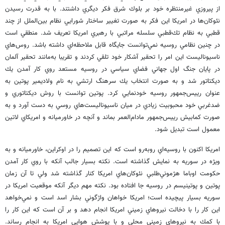
از پيروزي غيرمنتظره خود بر بلوك شرق فكر ديگري داشتند. با به قدرت رسيدن
نئوكان‌ها در امريكا اين فكر به صورت تغيير ساختار شورايي نظام بين‌الملل از چند
قطبي به نظام تك‌قطبي سلسله مراتبي با رهبري امريكا تعريف شد. منطقي است
در چنين نظامي روسيه نمي‌توانست جايگاه قابل ملاحظه‌اي داشته باشد. روس‌هاي
ناسيوناليست اين امر را تحقير آشكار خود تلقي كردند و تقريبا به‌مانند تحقير آلمان
در پايان جنگ اول جهاني فضاي سياسي در روسيه مستعد روي كار آمدن يك
ديكتاتور شد و به صورت انتخاب يك سرهنگ ارتشي به نام ولاديمير پوتين به
عنوان رييس‌جمهور روسيه خودنمايي كرد. پوتين توانست با روش ديكتاتوري و
ضدغربي خود محبوبيت زيادي در ميان ناسيوناليست‌هاي روسي به دست آورد و به
صورت كمابيش رييس‌جمهور مادام‌العمر بماند و آنچه در خاورميانه و امريكاي لاتين
معمول است تبديل شود.
امريكا اكنون با روسيه‌اي روبه‌رو است كه اين تصميم را در اوكراين، خاورميانه و به
ويژه در سوريه به نمايش گذاشته است. نكته بسيار جالب آنكه با روي كار آمدن
حكومت اوباما هژموني‌طلبي نئوكان‌هاي امريكا كنار گذاشته شد ولي تا آن زمان
پوتين و پوتينيسم در روسيه جا افتاده بود. نكته مهم ديگر آنكه موقعيت امريكا در
سوريه بسيار پيچيده است؛ امريكا خواهان واژگوني بشار اسد است و نمي‌خواهد
اين كار را با دخالت نيرو‌هاي زميني امريكا انجام دهد و بر آن است كه اين كار را
با كمك به نيروهاي زميني محلي و با پوشش هوايي امريكا به انجام رساند.