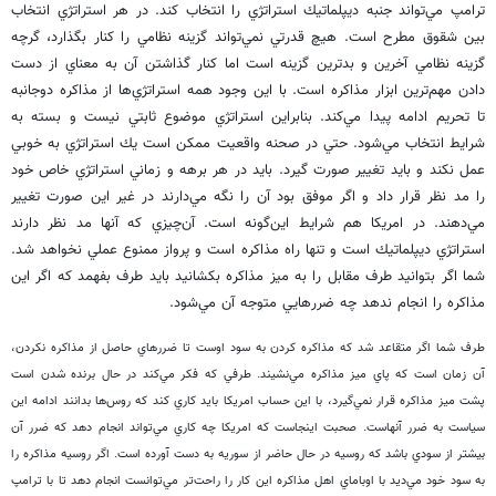
ترامپ مي‌تواند جنبه ديپلماتيك استراتژي را انتخاب كند. در هر استراتژي انتخاب
بين شقوق مطرح است. هيچ قدرتي نمي‌تواند گزينه نظامي را كنار بگذارد، گرچه
گزينه نظامي آخرين و بدترين گزينه است اما كنار گذاشتن آن به معناي از دست
دادن مهم‌ترين ابزار مذاكره است. با اين وجود همه استراتژي‌ها از مذاكره دوجانبه
تا تحريم ادامه پيدا مي‌كند. بنابراين استراتژي موضوع ثابتي نيست و بسته به
شرايط انتخاب مي‌شود. حتي در صحنه واقعيت ممكن است يك استراتژي به خوبي
عمل نكند و بايد تغيير صورت گيرد. بايد در هر برهه و زماني استراتژي خاص خود
را مد نظر قرار داد و اگر موفق بود آن را نگه مي‌دارند در غير اين صورت تغيير
مي‌دهند. در امريكا هم شرايط اين‌گونه است. آن‌چيزي كه آنها مد نظر دارند
استراتژي ديپلماتيك است و تنها راه مذاكره است و پرواز ممنوع عملي نخواهد شد.
شما اگر بتوانيد طرف مقابل را به ميز مذاكره بكشانيد بايد طرف بفهمد كه اگر اين
مذاكره را انجام ندهد چه ضررهايي متوجه آن مي‌شود.
طرف شما اگر متقاعد شد كه مذاكره كردن به سود اوست تا ضررهاي حاصل از مذاكره نكردن،
آن زمان است كه پاي ميز مذاكره مي‌نشيند. طرفي كه فكر مي‌كند در حال برنده شدن است
پشت ميز مذاكره قرار نمي‌گيرد، با اين حساب امريكا بايد كاري كند كه روس‌ها بدانند ادامه اين
سياست به ضرر آنهاست. صحبت اينجاست كه امريكا چه كاري مي‌تواند انجام دهد كه ضرر آن
بيشتر از سودي باشد كه روسيه در حال حاضر از سوريه به دست آورده است. اگر روسيه مذاكره را
به سود خود مي‌ديد با اوباماي اهل مذاكره اين كار را راحت‌تر مي‌توانست انجام دهد تا با ترامپ