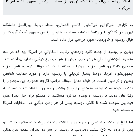
استاد روابط بین‌الملل دانشگاه تهران، از سیاست رئیس جمهور آیندۀ آمریکا
می‌گوید.
به گزارش خبرگزاری خبرآنلاین، قاسم افتخاري، استاد روابط بين‌الملل دانشگاه
تهران در گفتگو با روزنامۀ اعتماد، سیاست خارجی رئیس جمهور آیندۀ آمریکا در
قبال روسیه و خاورمیانه مورد بررسی قرار داده است:
پوتين و روسيه از جمله كليد واژه‌هاي رقابت انتخاباتي در امريكا بود كه در سه
مناظره نامزدهاي اصلي هر دو حزب بيش از هر موضوع ديگري به آن پرداخته شد.
هيلاري كلينتون، نامزد حزب دموكرات معتقد است كه دونالد ترامپ، نامزد حزب
جمهوريخواه امريكا روابط بسيار نزديكي با روسيه دارد و مورد حمايت شخص
پوتين و كرملين است. در طرف مقابل دونالد ترامپ اگرچه همواره اين موضوع را
تكذيب كرده است اما تعريف‌هاي ترامپ از ولاديمير پوتين و انتقاد شديد نسبت به
رفتارهاي دولت با روسيه و وعده مذاكره مستقيم با مسكو براي حل بحران‌هاي
فيمابين موجب شده تا نقش روسيه بيش از هر زمان ديگري در انتخابات امريكا
برجسته شود.
اما فارغ از اينكه چه كسي رييس‌جمهور ايالات متحده مي‌شود نخستين چالش او
پس از ورود به كاخ سفيد رويارويي با روسيه بر سر دو بحران عمده بين‌المللي