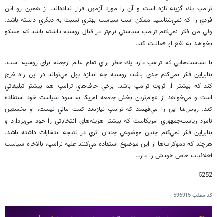
ترامپ يك گزينه تازه است و آن را مورد آزمون قرار نداده‌اند. از همين رو اين
فردي را كه نمي‌شناسيد ممكن است سياست بهتري نسبت به ديگري داشته باشد.
ولي من فكر نمي‌كنم ترامپ سياستي نرم‌تر در قبال روسيه داشته باشد كه مسكو
بخواهد به نفع او فعاليت كند.
با سياست‌هايي كه ترامپ دارد يك خطر براي تمام عالم ازجمله براي روسيه است.
بنابراين فكر نمي‌كنم جدي باشد، روسيه چه اندازه پول مي‌تواند در اين راه خرج
كند كه بيشتر از ثروت ترامپ باشد. برخي حرف‌هاي ترامپ هم بيشتر تبليغاتي
است و مي‌خواهد از عوام‌ترين بخش جامعه امريكا به سود سياست خود استفاده
كند. روس‌ها اين را مي‌فهمند كه ترامپ نيازمند كمك مالي نيست، او نخستين
نامزد رياست‌جمهوري امريكاست كه بيشتر هزينه‌هاي انتخاباتي را خود مي‌پردازد و
بنابراين فكر نمي‌كنم چنين موضوعي چندان اثري در نتيجه انتخابات داشته باشد.
هرچند كه دموكرات‌ها از اين موضوع استفاده مي‌كنند عليه ترامپ، بالاخره سياست
اخلاقيات خاص خودش را دارد.
5252
کد مطلب
596915