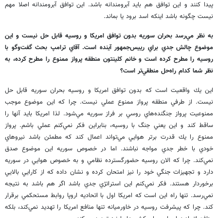
پيدا كنند و اين توافق هم بايد آبرومندانه باشد. اين توافق آبرومندانه اصلا مهم
نيست چگونه باشد اينكه اسد برود يا بماند.
به نظر مي‌رسد بحران سوريه بدون توافق امريكا و روسيه قابل حل نيست و اين
موضوع چالش جدي براي رييس‌جمهور آينده است. آقاي ترامپ بحث گفت‌وگو با
روسيه را مطرح كرده است و خانم كلينتون منطقه پرواز ممنوع را مطرح كرده، به
نظر شما كدام راه‌حل منطقي‌تر است؟
اين يك واقعيت است كه بدون توافق امريكا و روسيه بحران سوريه قابل حل
نيست. از طرفي منطقه پرواز ممنوع عملي نيست. چرا كه اين موضوع موجب
ممنوعيت پرواز جنگنده‌هاي روسي بر فراز سوريه مي‌شود. لذا امريكا بايد آنها را
ساقط كند و اين يعني جنگ با روسيه، بنابراين فكر نمي‌كنم عملي باشم. پرواز
ممنوع را يك قدرت برتر هوايي مي‌تواند اعمال كند كه مطمئن باشد نيروهاي
خودي با خطر جدي مواجه نباشند. اما در خصوص سوريه اين موضوع صدق
نمي‌كند. چرا كه الان روسيه حضورگسترده نظامي و به خصوص هوايي در سوريه
دارد و تجهيزات جنگي خود را نيز امتحان كرده و نشان داده كه از كارايي بالايي
برخوردار هستند. فكر نمي‌كنم اين استراتژي جدي باشد اگر هم باشد به نتيجه
نمي‌رسد. تنها راه اين است كه امريكا اول با اتحاديه اروپا روابط مستحكمي برقرار
كند. چرا كه پيشرفت روسيه در خاورميانه تنها منافع امريكا را تهديد نمي‌كند، بلكه