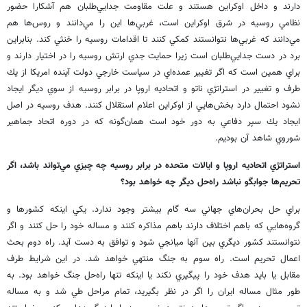
دارند و داخل اوكراين هستند و علت مقاومت جدايي‌طلبان هم آشكارا حضور
نظامي روسيه در شرق اوكراين است، غربي‌‌ها اين را مي‌دانند و روس‌ها هم
مي‌دانند كه غربي‌ها نتوانستند كمكي كنند تا اقدامات روسيه را خنثي كند. بنابراين
برد در دست جدايي‌طلبان است زيرا حمايت جدي ارتش روسيه را در اختيار دارند و
براي همين است كه اگر تغيير عمده‌اي در سياست خارجي دولت آينده امريكا از يك
طرف و تغيير در استراتژي ناتو و اتحاديه اروپا در برابر روسيه از سوي ديگر ايجاد
نشود احتمال دارد بخش‌هايي از اوكراين اعلام استقلال كنند. هدف روسيه در اصل
ايجاد يك سپر دفاعي به دور خود است همان‌گونه كه در دوره اتحاد جماهير
شوروي شاهد آن بوديم.
استراتژي اتحاديه اروپا و ايالات متحده در برابر روسيه چه چيزي مي‌تواند باشد، اگر
تحريم‌ها جوابگو نباشد راه‌حل ديگر چه خواهد بود؟
براي حل بحران‌هاي جهاني سه گام بيشتر وجود ندارد. يكي اينكه كشورها و
گروه‌هايي كه باهم اختلاف دارند باهم مذاكره كنند و مساله خود را حل كنند و اگر
نتوانستند كشور ديگري بين آنها ميانجي شود و توافق به دست آيد. راه دوم بحث
اعمال تحريم است. راه سوم به جنگ منتهي خواهد شد. در اين شرايط طرف
مقابل يا بايد هدف خود را پيگيري نكند يا اينكه تنها راه‌حل جنگ خواهد بود. به
طور مثال مساله ايران را اگر در نظر بگيريد، تمام مراحل طي شد و به مساله