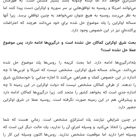
استراتژي خواهد داد اما اينكه چگونه باشد بسيار مشكل است. به طورمثال
مي‌توانند امريكا و روسيه به توافق‌هايي بر سر سوريه و اوكراين دست پيدا كنند اما
به نظر مي‌رسد روسيه به هيچ عنوان نمي‌خواهد به چنين توافقي برسد. زيرا آنها
مساله اوكراين را يك موضوع حل شده براي خود مي‌دانند هرچند كه اعتراضات
پراكنده‌اي نيز در اين خصوص وجود دارد.
بحث شرق اوكراين كماكان حل نشده است و درگيري‌ها ادامه دارد، پس موضوع
عملا حل نشده است؟
بله!درگيري‌ها ادامه دارد. اما بحث كريمه را روس‌ها يك موضوع حل شده
مي‌دانند. مي‌ماند مساله شرق اوكراين. مشخص نيست كه امريكا و غربي‌ها تا چه
اندازه در اين خصوص كمك و همراهي مي‌كنند تا اجازه جدايي يا خودمختاري شرق
را ندهند. از طرفي كماكان مشخص نيست كه دولت اوكراين در اين زمينه تا چه
اندازه جدي است كه بخواهد كشور را متحد كند. زيرا درگيري‌ها كماكان ادامه دارد
و پيشرفتي هم در اين زمينه صورت نگرفته است. روسيه عملا در شرق اوكراين
حضور دارد.
در چنين شرايطي نيازمند يك استراتژي مشخص است. زماني هست كه شما
موضعي را اتخاذ مي‌كنيد و وسيله اجراي آن را نداريد، يك حالت ديگر اين است كه
وسيله اجرا داريد اما موقعيت مشخص نداريد. روس‌ها اكنون وسيله اين كار را