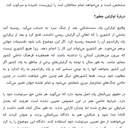
مشخص است و مي‌خواهد تمام مخالفان اسد را تروريست ناميده و سركوب كند.
دربارۀ اوكراين چطور؟
وقايع اوكراين يك سنت‌شكني بعد از جنگ سرد به حساب مي‌آيد. روسيه آمد
بخشي از كشوري را كه اهالي آن گرايش روسي داشتند، فتح كرد و بعد از برقراري
يك رفراندوم آن را ضميمه روسيه كرد. اگر اين موضوع باب شود تقسيمات جهاني
برهم مي‌خورد. هر كشوري مي‌تواند اين كار را انجام دهد. زيرا هيچ كشوري نيست
كه بيرون مرزهايش كساني را نداشته باشند كه همعقيده فرهنگ داخلي كشور
مجاور نباشد. به طور مثال با توجه به گرايش‌هاي برخي از مناطق به يك كشور اگر
اين كشور بخواهد آنها را به نوعي تسخير كند و يك رفراندوم به راه اندازد و به
مطلوب خود برسد، طبعا كشور‌هاي ديگر هم چنين حقي خواهند داشت در چنين
حالتي جنگ‌هاي تمام‌عيار مرزي شعله‌ور مي‌شود و تمام نقشه جهان تغيير مي‌كند.
در حقوق بين‌الملل يك اصل وجود دارد كه مي‌گويد هر ملتي حق سرنوشت خود را
دارد. شرايط خاصي هم در اين خصوص تعيين نشده است هرچند كه بعدتر
شرايطي نيز مطرح شده اما چندان كارايي ندارد. به طور مثال كبك قصد داشت از
كانادا جدا شود و شكايتي هم به دادگاه بين‌المللي بردند و عنوان كردند كه
مي‌خواهند از حق تعيين سرنوشت خود استفاده كنند. دادگاه اين موضوع را رد كرد