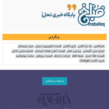
وبگردی
خبرآنلاین
راه نو آنلاین
بازی آنلاین
قیمت تلویزیون سونی
مبل مینیمال
جراح بینی گوشتی
پرشین هتل
قیمت آهن فولاد ایرانیان
اعتبارسنجی بانکی
قیمت طلا امروز
بلیط قطار
شرکت رادوکو
قیمت پروفیل
سایت یوتوتایمز
خرید اکانت chatgpt
نسخه دسکتاپ