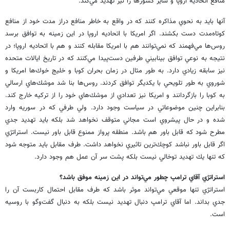
منافع اتحاديه اروپا و ساير كشورها را نيز تهديد مي‌كند.
آنها بايد به نحوي مذاكره كنند كه در واقع به خاطر منافع دراز مدت خود از منافع
كوتاه‌مدت دست بكشند. اگر امريكا با اتحاديه اروپا در اين زمينه به توافق برسد
روس‌ها مي‌فهمند كه نمي‌توانند هم با امريكا مقابله كنند و هم با اتحاديه اروپا؛ در
نتيجه به نوعي توافق بينابيني طرفين دست‌پيدا مي‌كنند كه در تاريخ ايالات متحده
نيز سابقه زيادي دارد. به طور مثال در زمان بحران كوبا و خليج خوك‌ها امريكا و
شوروي به طور تلويحي با يكديگر توافق كردند. روس‌ها بنا شد موشك‌هاي ارسالي
به كوبا را بازگردانند و امريكا نيز تعدادي از موشك‌هاي خود را از تركيه خارج كند.
بنابراين چنين موضوعاتي در سياست وجود دارد. ولي طرفي كه در سوريه وارد
شده و در حال پيشروي است مجاني متوقف نخواهد شد بلكه بايد تهديد جدي
مطرح شود كه قابل باور هم باشد. منطقه پرواز ممنوع قابل باور نيست. استراتژي
اگر قابل باور نباشد كوچك‌ترين تاثيري نخواهد داشت. طرف مقابل بايد متوجه شود
كه تنها يك تهديد توخالي نيست بلكه پشت سر آن عمل هم وجود دارد.
استراتژي آقاي ترامپ چطور مي‌تواند در اين زمينه موفق باشد؟
استراتژي تنها موقعي مي‌تواند موثر باشد كه طرف مقابل احتمال كاربست آن را
جدي بداند. اما آقاي ترامپ دنبال تهديد نيست بلكه به دنبال گفت‌وگو با روسيه
است.