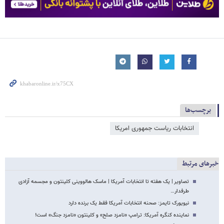
برچسب‌ها
انتخابات ریاست جمهوری امریکا
خبرهای مرتبط
تصاویر | یک هفته تا انتخابات آمریکا | ماسک هالووینی کلینتون و مجسمه آزادی
طرفدار…
نیویورک تایمز: صحنه انتخابات آمریکا فقط یک برنده دارد
نماینده کنگره آمریکا: ترامپ «نامزد صلح» و کلینتون «نامزد جنگ» است!