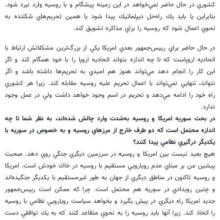
كشوري در حال حاضر نمي‌خواهد در اين زمينه پيشگام و با روسيه وارد نبرد شود.
بنابراين يا بايد يك راه‌حل ديپلماتيك پيدا شود يا همين تحريم‌هاي شكننده به
نحوي اعمال شود كه روسيه را براي مذاكره تشويق كند.
در حال حاضر براي رييس‌جمهور بعدي امريكا يكي از بزرگ‌ترين مشكلاتش ارتباط با
اتحاديه اروپاست كه تا چه اندازه بتواند اتحاديه اروپا را با خود همگام كند و اگر
اين كار را انجام دهد مي‌تواند هنوز هم اميدي به تحريم‌ها داشته باشد و اگر
نتواند، تنهايي نمي‌تواند با اعمال تحريم عليه روسيه مقابله كند. زيرا هر كشوري
راه خود را ادامه مي‌دهد و تحريم در اسم وجود خواهد داشت ولي در عمل وجود
ندارد.
در بحث سوريه امريكا و روسيه به‌شدت وارد چالش شده‌اند، به نظر شما تا چه
اندازه محتمل است كه دو طرف خارج از مرزهاي روسيه و به خصوص در سوريه با
يكديگر درگيري نظامي پيدا كنند؟
هيچ بعيد نيست بين امريكا و روسيه در سرزمين ديگري جنگي روي دهد. صحبت
پيشين من بر مبناي عدم رويارويي مستقيم با روسيه در خاك خودش است. امريكا
و روسيه تاكنون در مناطق ديگري از جهان به طور غيرمستقيم با يكديگر جنگيده‌اند
و چنين رويدادي در سوريه هم محتمل است. چرا كه ممكن است رييس‌جمهور
جديد امريكا راه ديگري در پيش بگيرد و بخواهد سياست رويارويي نظامي با روسيه
را اتخاذ كند. زيرا آنها بايد روسيه را به نحوي متقاعد كنند كه به يك توافقي دست