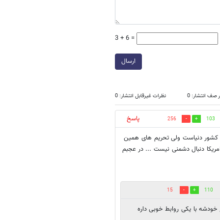
3 + 6 =
ارسال
 صف انتشار: 0
نظرات غیرقابل انتشار: 0
پاسخ
256
103
ین کشور دنیاست ولی تحریم های همین
مریکا دنبال دشمنی نیست ... در عجبم
15
110
ودشه با یکی روابط خوبی داره