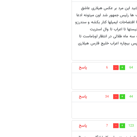
کنید این مرد بر عکس هیلاری عاشق
ها رئیس جمهور شد اون میتونه ادعا
فتضاحات ایمیلها کنار بکشه و سندرزو
تها تا اعراب تا وال استریت
سه ماه طلائی در انتظار اوباماست تا
 پس بیچاره اعراب خلیج فارس هیلاری
پاسخ
6
64
پاسخ
34
44
پاسخ
7
123