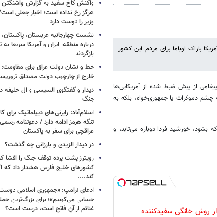
واکنش کاخ سفید به گزارش واشنگتن پ
هرگز رخ نداده است؛ اخبار جعلی است
وزیر را دوست دارد
نشست چهارجانبه عربستان، پاکستان، م
درباره منطقه؛ ایران و آمریکا سریعا به ت
ریکا باراک اوباما برای مردم این کشور
بازگردند
خط و نشان دولت عراق برای مقاومت: 
خارج از چارچوب دولت مصداق تروریس
یغامی از پیش ضبط شده از آمریکایی‌ها
دیدار و گفتگوی السیسی و ال خلیفه درب
 چشم دموکرات یا جمهوری‌خواه، بلکه به
جنگ
اسلام‌آباد: رایزنی‌های دیپلماتیک برای
تنگه هرمز ادامه دارد / دعوتنامه رسمی 
ه بشود، خورشید فردا دوباره می‌تابد، و
عراقچی برای سفر به پاکستان
در دیدار الزیدی و بارزانی چه گذشت؟
رویترز پشت پرده توقف جنگ را افشا کرد
کشورهای خلیج فارس هشدار داد که اگر
کند....
ادعای ترامپ: «جمهوری اسلامی دوست‌د
حسابی می‌کوبیم»؛ برای بزرگ‌ترین حمله
غنائم از آنِ فاتح است، درست است؟
 از روش خانگی سفیدکننده