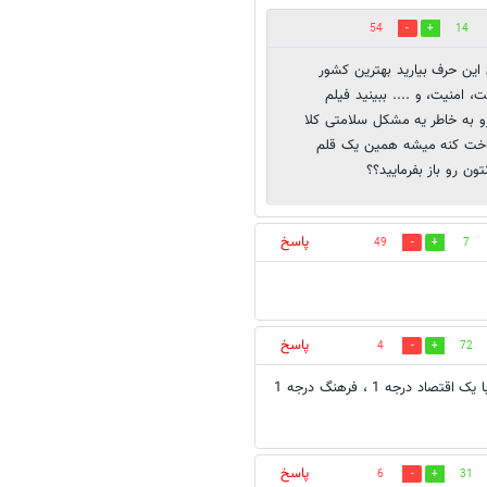
54
14
این حرف بیارید بهترین کشور
امنیت، و .... ببینید فیلم
و به خاطر یه مشکل سلامتی کلا
اخت کنه میشه همین یک قلم
ون رو باز بفرمایید؟؟
پاسخ
49
7
پاسخ
4
72
به امید روزی که ما جزء 5 کشور برتر دنیا قرار بگیریم و این ممکن نیست الا با یک اقتصاد درجه 1 ، فرهنگ درجه 1
پاسخ
6
31