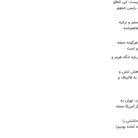
ست: این اتفاق
/ رئیس جمهور
صر و ترکیه
فاهم‌نامه
هرگونه حمله
م است
اره تنگه هرمز و
 کاهش تنش و
به قالیباف و
: تهران به
 آمریکا حمله
اشتنی را
 آماده بودیم/