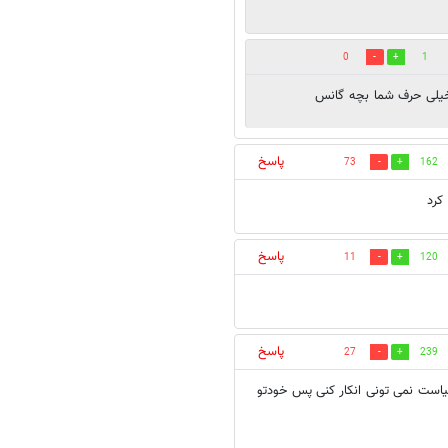
0
1
 خیلی حرف شما بچه گانس
پاسخ
73
162
کرد
پاسخ
11
120
پاسخ
27
239
نیاست نمی تونی انکار کنی پس خودتو