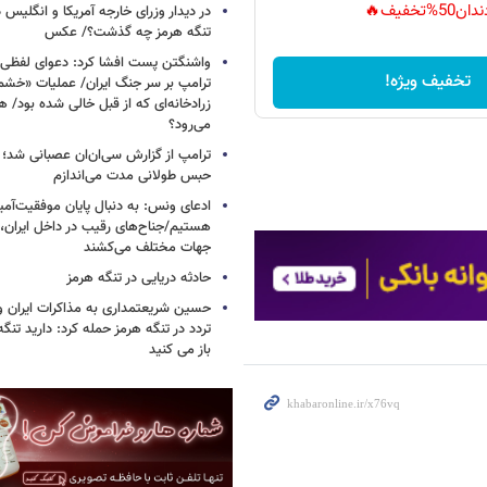
دان50%تخفیف🔥
در دیدار وزرای خارجه آمریکا و انگلیس در
تنگه هرمز چه گذشت؟/ عکس
واشنگتن پست افشا کرد: دعوای لفظ
تخفیف ویژه!
ترامپ بر سر جنگ ایران/ عملیات «خشم
زرادخانه‌ای که از قبل خالی شده بود/ 
می‌رود؟
ترامپ از گزارش سی‌ان‌ان عصبانی شد؛ ه
حبس طولانی مدت می‌اندازم
ادعای ونس: به دنبال پایان موفقیت‌آمیز
هستیم/جناح‌های رقیب در داخل ایران، 
جهات مختلف می‌کشند
حادثه دریایی در تنگه هرمز
حسین شریعتمداری به مذاکرات ایران و
تردد در تنگه هرمز حمله کرد: دارید تنگه 
باز می کنید