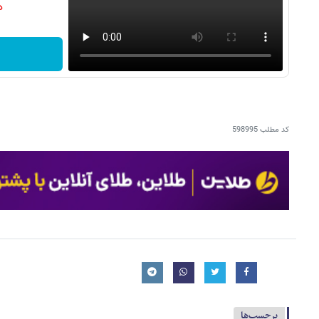
دن
کد مطلب
598995
برچسب‌ها