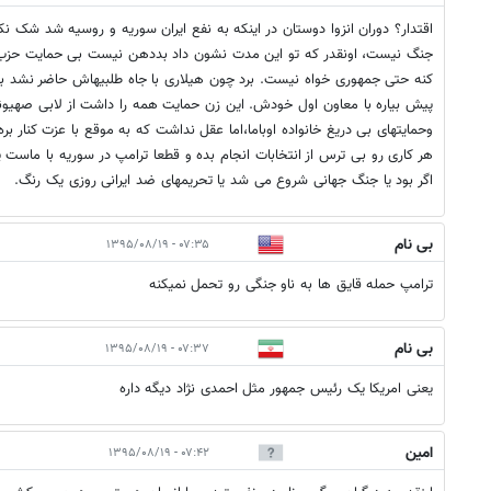
اقتدار؟ دوران انزوا دوستان در اینکه به نفع ایران سوریه و روسیه شد شک ن
جنگ نیست، اونقدر که تو این مدت نشون داد بددهن نیست بی حمایت حزب 
کنه حتی جمهوری خواه نیست. برد چون هیلاری با جاه طلبیهاش حاضر نشد با ا
پیش بیاره با معاون اول خودش. این زن حمایت همه را داشت از لابی صهیونیس
وحمایتهای بی دریغ خانواده اوباما،اما عقل نداشت که به موقع با عزت کنار بره 
هر کاری رو بی ترس از انتخابات انجام بده و قطعا ترامپ در سوریه با ماست
اگر بود یا جنگ جهانی شروع می شد یا تحریمهای ضد ایرانی روزی یک رنگ.
بی نام
۰۷:۳۵ - ۱۳۹۵/۰۸/۱۹
ترامپ حمله قایق ها به ناو جنگی رو تحمل نمیکنه
بی نام
۰۷:۳۷ - ۱۳۹۵/۰۸/۱۹
یعنی امریکا یک رئیس جمهور مثل احمدی نژاد دیگه داره
امين
۰۷:۴۲ - ۱۳۹۵/۰۸/۱۹