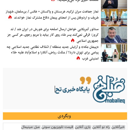
نماز جماعت سران ترکیه، عربستان و پاکستان + عکس / بن‌سلمان، شهباز
شریف و اردوغان پس از امضای پیمان دفاع مشترک نماز خواندند
سناتور آمریکایی خواهان ارسال اسلحه برای شورش در ایران شد / تد
کروز: فرقی نمی‌کند پسر شاه روی کار بیاید یا مریم رجوی، هر کسی جز
جمهوری اسلامی
«پیمان مکه» و آرایش جدید منطقه / ائتلاف نظامی جدید اسلامی چه
پیامی برای تهران دارد؟ / مثلث ریاض، آنکارا و اسلام‌آباد علیه خلاء
امنیتی غرب
وبگردی
خبرآنلاین
راه نو آنلاین
بازی آنلاین
قیمت تلویزیون سونی
مبل مینیمال