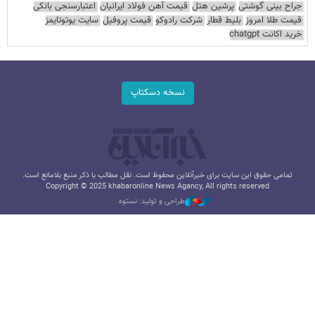
جراح بینی گوشتی
پرشین هتل
قیمت آهن فولاد ایرانیان
اعتبارسنجی بانکی
قیمت طلا امروز
بلیط قطار
شرکت رادوکو
قیمت پروفیل
سایت یوتوتایمز
خرید اکانت chatgpt
نسخه دسکتاپ
تمامی حقوق این سایت برای خبرآنلاین محفوظ است. نقل مطالب با ذکر منبع بلامانع است.
Copyright © 2025 khabaronline News Agancy, All rights reserved
طراحی و تولید: نستوه