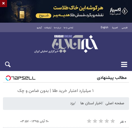
×
فارسی
العربية
English
تماس با ما
درباره ما
تبلیغات
آرشیو
شنبه ۱۷ مرداد ۱۴۰۵
مطالب پیشنهادی
۱ میلیارد اعتبار خرید طلا | بدون ضامن و چک
صفحه اصلی
اخبار استان ها
یزد
۲۰ آبان ۱۳۹۵ - ۰۳:۵۷
۰ نفر