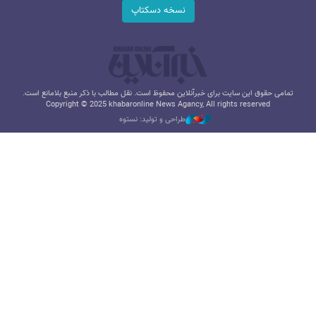
نسخه دسکتاپ
تمامی حقوق این سایت برای خبرآنلاین محفوظ است. نقل مطالب با ذکر منبع بلامانع است.
Copyright © 2025 khabaronline News Agancy, All rights reserved
طراحی و تولید: نستوه