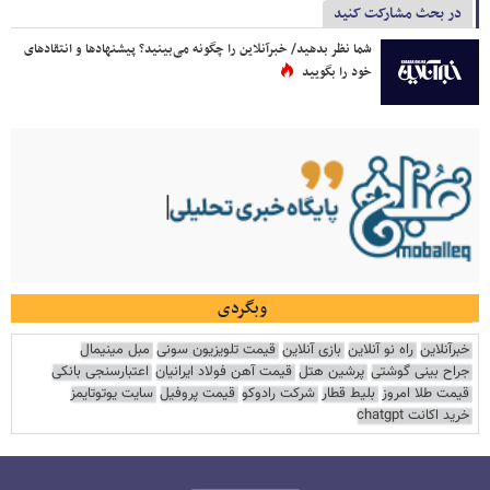
در بحث مشارکت کنید
شما نظر بدهید/ خبرآنلاین را چگونه می‌بینید؟ پیشنهادها و انتقادهای
خود را بگویید
وبگردی
خبرآنلاین
راه نو آنلاین
بازی آنلاین
قیمت تلویزیون سونی
مبل مینیمال
جراح بینی گوشتی
پرشین هتل
قیمت آهن فولاد ایرانیان
اعتبارسنجی بانکی
قیمت طلا امروز
بلیط قطار
شرکت رادوکو
قیمت پروفیل
سایت یوتوتایمز
خرید اکانت chatgpt