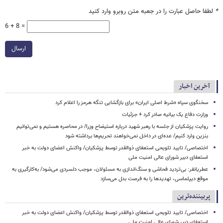
*
لطفا حاصل عبارت را در جعبه متن روبرو وارد کنید
6 + 8 =
ارسال
آخرین اخبار
سخنگوی سپاه «شرط اصلی ایران» برای بازگشایی تنگه هرمز را اعلام کرد
وزارت دفاع یک بیانیه صادر کرد + جزئیات
روایت پزشکیان از جلسه با رهبر شهید درباره استیضاح وزرا/ در محاصره هستیم و نمی‌توانیم
بنزین وارد کنیم/ عده‌ای در داخل نمی‌خواهند تحریم‌ها برداشته شود
اختصاصی/ تایید تلویحی استعفای ذوالقدر توسط پزشکیان/ واکنش اعضای دولت به خبر
استعفای دبیر شورای عالی امنیت ملی
عطریانفر: بی‌تردید فحاشی و سنگ‌اندازی به مسئولان، موجب دلسردی می‌شود/ به‌کارگیری به
موقع دیپلماسی، تهدیدها را به فرصت بدل می‌سازد
پربیننده‌ترین
اختصاصی/ تایید تلویحی استعفای ذوالقدر توسط پزشکیان/ واکنش اعضای دولت به خبر
استعفای دبیر شورای عالی امنیت ملی