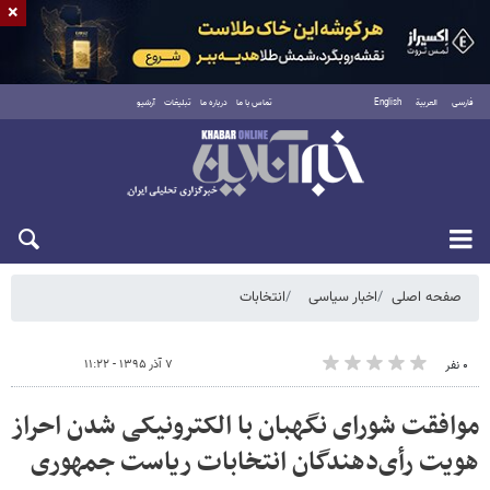
×
فارسی
العربية
English
تماس با ما
درباره ما
تبلیغات
آرشیو
شنبه ۱۷ مرداد ۱۴۰۵
صفحه اصلی
اخبار سیاسی
انتخابات
۷ آذر ۱۳۹۵ - ۱۱:۲۲
۰ نفر
موافقت شورای نگهبان با الکترونیکی شدن احراز
هویت رأی‌دهندگان انتخابات ریاست جمهوری