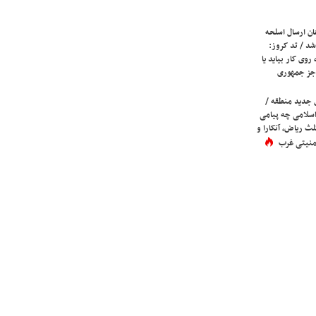
ان ارسال اسلحه
شد / تد کروز:
روی کار بیاید یا
جز جمهوری
 جدید منطقه /
اسلامی چه پیامی
لث ریاض، آنکارا و
 امنیتی غرب