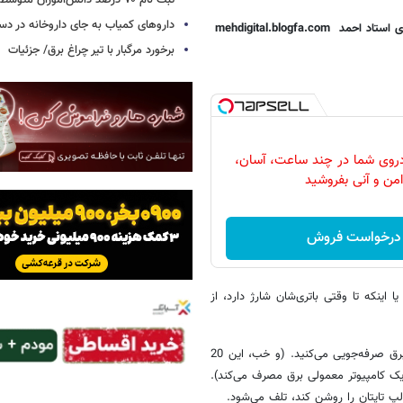
ثبت نام ۷۰ درصد دانش‌آموزان متوسطه اول
داروهای کمیاب به جای داروخانه در دس
ی استاد احمد
mehdigital.blogfa.com
برخورد مرگبار با تیر چراغ برق/ جزئیات
روی شما در چند ساعت، آسان،
امن و آنی بفروشید
درخواست فروش
 اینکه تا وقتی باتری‌شان شارژ دارد، از
بد نیست اگر مستقیماً از پریز، برق بگیرید؛ این طوری 20 درصد در مصرف برق صرفه‌جویی می‌کنید. (و خب، این 20
 تاپ، همین طوری‌اش 80 درصد کمتر از یک کامپیوتر معمولی برق مصرف می‌کند).