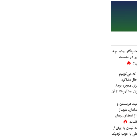
برنگار بودید چه
ور در نشست
د؟
که می‌گوییم
حال مذاکره
ران معجزه بود/
ن بود آمریکا از آن
یه، عربستان و
لمان، شهباز
ز امضای پیمان
ندند
لبنان با ایران /
ی با حزب نزدیک