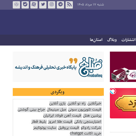
شنبه ۱۷ مرداد ۱۴۰۵
انتشارات
وبلاگ
استان‌ها
وبگردی
خبرآنلاین
راه نو آنلاین
بازی آنلاین
قیمت تلویزیون سونی
مبل مینیمال
جراح بینی گوشتی
پرشین هتل
قیمت آهن فولاد ایرانیان
اعتبارسنجی بانکی
قیمت طلا امروز
بلیط قطار
شرکت رادوکو
قیمت پروفیل
سایت یوتوتایمز
خرید اکانت chatgpt