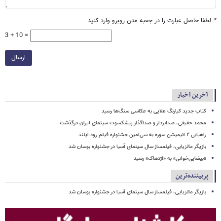
*
لطفا حاصل عبارت را در جعبه متن روبرو وارد کنید
3 + 10 =
ارسال
آخرین اخبار
کتاب جدید کیارنگ علایی به عکاسی سنگ‌ها رسید
محمد حقیقی، صدابردار و صداگذار پیشکسوت سینمای ایران درگذشت
راهیابی ۲ انیمیشن سوره به سی‌امین جشنواره فیلم رود آیلند
بازیگر مالزیایی، فیلمساز سال سینمای آسیا در جشنواره بوسان شد
«بیضایی‌خوانی» به «اژدهاک» رسید
پربیننده‌ترین
بازیگر مالزیایی، فیلمساز سال سینمای آسیا در جشنواره بوسان شد