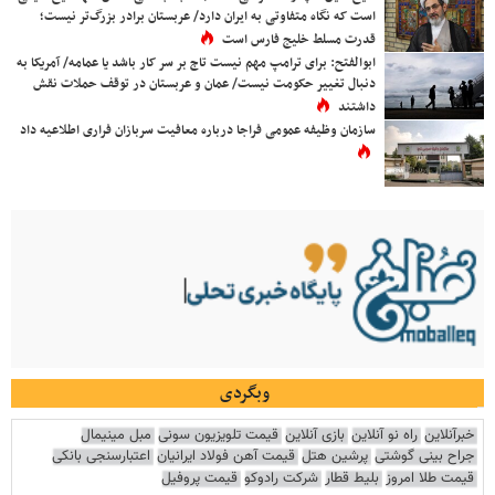
است که نگاه متفاوتی به ایران دارد/ عربستان برادر بزرگ‌تر نیست؛
قدرت مسلط خلیج فارس است
ابوالفتح: برای ترامپ مهم نیست تاج بر سر کار باشد یا عمامه/ آمریکا به
دنبال تغییر حکومت نیست/ عمان و عربستان در توقف حملات نقش
داشتند
سازمان وظیفه عمومی فراجا درباره معافیت سربازان فراری اطلاعیه داد
وبگردی
خبرآنلاین
راه نو آنلاین
بازی آنلاین
قیمت تلویزیون سونی
مبل مینیمال
جراح بینی گوشتی
پرشین هتل
قیمت آهن فولاد ایرانیان
اعتبارسنجی بانکی
قیمت طلا امروز
بلیط قطار
شرکت رادوکو
قیمت پروفیل