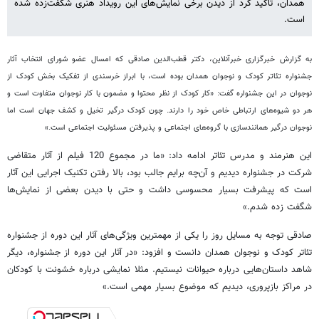
همدان، تاکید کرد از دیدن برخی نمایش‌های این رویداد هنری شگفت‌زده شده
است.
به گزارش خبرگزاری خبرآنلاین، دکتر قطب‌الدین صادقی که امسال عضو شورای انتخاب آثار
جشنواره تئاتر کودک و نوجوان همدان بوده است، با ابراز خرسندی از تفکیک بخش کودک از
نوجوان در این جشنواره گفت: «کار کودک از نظر محتوا و مضمون با کار نوجوان متفاوت است و
هر دو شیوه‌های ارتباطی خاص خود را دارند. چون کودک درگیر تخیل و کشف جهان است اما
نوجوان درگیر همانندسازی با گروه‌های اجتماعی و پذیرفتن مسئولیت اجتماعی است.»
این هنرمند و مدرس تئاتر ادامه داد: «ما در مجموع 120 فیلم از آثار متقاضی
شرکت در جشنواره دیدیم و آن‌چه برایم جالب بود، بالا رفتن تکنیک اجرایی این آثار
است که پیشرفت بسیار محسوسی داشت و حتی با دیدن بعضی از نمایش‌ها
شگفت زده شدم.»
صادقی توجه به مسایل روز را یکی از مهمترین ویژگی‌های آثار این دوره از جشنواره
تئاتر کودک و نوجوان همدان دانست و افزود: «در آثار این دوره از جشنواره، دیگر
شاهد داستان‌هایی درباره حیوانات نیستیم. مثلا نمایشی درباره خشونت با کودکان
در مراکز بازپروری، دیدیم که موضوع بسیار مهمی است.»