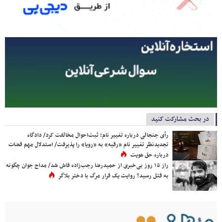
در بحث مشارکت کنید
رأی جنجالی درباره تغییر نام؛ ثبت‌احوال مخالفت کرد/ دادگاه
تجدیدنظر تغییر نام «رقیه» به «رویا» را پذیرفت/ استدلال مهم قضات
درباره حق هویت
راز ۱۵ روز بی‌خبری از حمیدرضا رجب‌زاده فاش شد/ مداح جوان چگونه
به قتل رسید؟ روایت یک قرار مرگ با دختر بلاگر