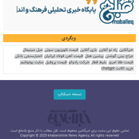
وبگردی
خبرآنلاین
راه نو آنلاین
بازی آنلاین
قیمت تلویزیون سونی
مبل مینیمال
جراح بینی گوشتی
پرشین هتل
قیمت آهن فولاد ایرانیان
اعتبارسنجی بانکی
قیمت طلا امروز
بلیط قطار
شرکت رادوکو
قیمت پروفیل
سایت یوتوتایمز
خرید اکانت chatgpt
نسخه دسکتاپ
تمامی حقوق این سایت برای خبرآنلاین محفوظ است. نقل مطالب با ذکر منبع بلامانع است.
Copyright © 2025 khabaronline News Agancy, All rights reserved