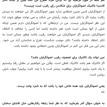
نظر شما در مورد فرضیه ای که برخی افراد مطرح می کنند مبنی بر اینکه تکثر
کاندیدا تاکتیک اصولگرایان برای شکاندن رأی رقیب است چیست؟
از اصولگرایان کسی چنین اعتقادی ندارد چون اصولگرایان اگر می خواهند به میدان
رقابت بیایند اگر با تکثر نامزد بیایند رأیشان می شکند و نمی توانند موفق شوند لذا
این نظر اصولگرایان نیست. من در ارتباطاتی که با اصولگرایان دارم ضمن اینکه
خیلی از آنها ممکن است نامزد هم داشته باشند اما کسی را مخالف با ائتلاف
اصولگرایان ندیدم. اگر اصولگرایان می خواهند رقیب باشند چطور ممکن است به
تکثر اعتقاد داشته باشند؟ تکثر موجب شکست، تفرع و شکستن آراء می شود.
بنابر این من فکر می کنم در اصولگرایان چنین اعتقادی وجود داشته باشد.
نمی تواند یک تاکتیک برای تضعیف رقیب اصولگرایان باشد؟
اگر تاکتیک هم باشد تاکتیک غلطی است. وقتی می خواهیم در مقابل رقبا بیاستیم
با یک نامزد بیاییم احتمال موفقیت بیشتر است یا با چند نامزد بیاییم؟ جواب خیلی
روشن است.
یعنی اصولگرایان باید همه تلاش خود را بکنند که به نامزد واحد برسند.
بله
به عنوان سؤال آخر بفرمایید که به نظر شما رابطه رفتارهایی مثل افشای سخنان