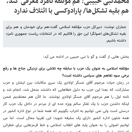
محمدنبی‌ حبیبی: هم موتلفه نامزد معرفی کند،
هم بقیه تشکل‌ها/ پارادوکسی با ائتلاف ندارد
جماران نوشت: دبیرکل حزب مؤتلفه اسلامی گفت:هم برای خودمان و هم برای
بقیه تشکل‌های اصولگرا این حق را قائلیم که در انتخابات ریاست جمهوری نامزد
داشته باشیم.
بخش هایی از گفت و گو با نبی حبیبی در ادامه می آید:
مؤتلفه اسلامی به عنوان یک حزب با سابقه چه تلاشی برای نزدیکی جناح ها و رفع
برخی سوء تفاهم های سیاسی داشته است؟
در زمان حیات مرحوم آقای عسگر اولادی یک سری مکاتبات بین ایشان و حزب
مشارکت، که بعدا این حزب به دلیل خطاهایی که داشتند منحل شد، انجام شد و
نامه اول را هم مرحوم آقای عسگر اولادی نوشتند. ما الآن هم معتقدیم ضمن
اینکه داشتن حزب با یک تفکر سالم ویژه عده ای از مردم در داخل یک حزب کار
درستی است ولی نمی توانیم به احزاب بگوییم که همه شما در نوع اداره کشور در
همه شئون اداره کشور دارای یک سلیقه شوید؛ این تقریبا محال است. اما می
توانیم اصولی را به عنوان پایه های انقلاب اسلامی و خط قرمزهایی برای خطراتی