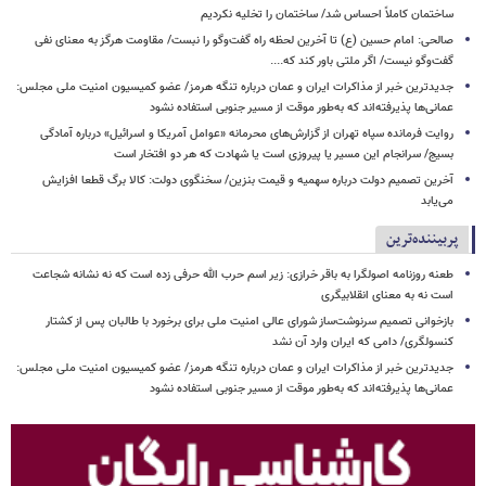
ساختمان کاملاً احساس شد/ ساختمان را تخلیه نکردیم
صالحی: امام حسین (ع) تا آخرین لحظه راه گفت‌وگو را نبست/ مقاومت هرگز به معنای نفی
گفت‌وگو نیست/ اگر ملتی باور کند که....
جدیدترین خبر از مذاکرات ایران و عمان درباره تنگه هرمز/ عضو کمیسیون امنیت ملی مجلس:
عمانی‌ها پذیرفته‌اند که به‌طور موقت از مسیر جنوبی استفاده نشود
روایت فرمانده سپاه تهران از گزارش‌های محرمانه «عوامل آمریکا و اسرائیل» درباره آمادگی
بسیج/ سرانجام این مسیر یا پیروزی است یا شهادت که هر دو افتخار است
آخرین تصمیم دولت درباره سهمیه و قیمت بنزین/ سخنگوی دولت: کالا برگ قطعا افزایش
می‌یابد
پربیننده‌ترین
طعنه روزنامه اصولگرا به باقر خرازی: زیر اسم حرب الله حرفی زده است که نه نشانه شجاعت
است نه به معنای انقلابیگری
بازخوانی تصمیم سرنوشت‌ساز شورای عالی امنیت ملی برای برخورد با طالبان پس از کشتار
کنسولگری/ دامی که ایران وارد آن نشد
جدیدترین خبر از مذاکرات ایران و عمان درباره تنگه هرمز/ عضو کمیسیون امنیت ملی مجلس:
عمانی‌ها پذیرفته‌اند که به‌طور موقت از مسیر جنوبی استفاده نشود