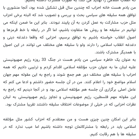
که انقلاب اسلامی را تهدید می کند، به صورت مشترک داشته باشیم.
من یادم هست خانه احزاب که چندین سال قبل تشکیل شده بود، آنجا منشوری با
توافق همه سلیقه های سیاسی بحث و بررسی و تصویب شد که البته برخی احزاب
مثل حزب مشارکت به عمل کردن به آن پایبند نبودند. بنابر این ما ضمن اینکه می
توانیم در سلیقه ها و روش ها متفاوت باشیم، اما اگر در رابطه با خط قرمزها و
اصول انقلاب خواسته باشیم به توافق برسیم، احزابی که واقعا دغدغه دینی و
دغدغه انقلاب اسلامی را دارند ولو با سلیقه های مختلف می توانند در این اصول
با همدیگر مشترک باشند.
به عنوان یک خاطره سیاسی من یادم هست در جنگ 33 روزه رژیم صهیونیستی
علیه لبنان ما به عنوان حزب مؤتلفه اسلامی اقدام کردم و ترتیبی دادیم که همه
احزاب با سلیقه های مختلف دور هم جمع شوند و راجع به این مقوله مهم جهان
اسلام مواضع خود را اعلام کنند. من در آن جلسه حضور داشتم و ادعا می کنم که
عامل اصلی برگزاری آن جلسه هم مؤتلفه اسلامی بود و در آنجا دیدیم که راجع به
این مقوله مهم فلسطین، رژیم صهیونیستی و تجاوز رژیم صهیونیستی به لبنان
نظرات احزابی که در خیلی از موضوعات اختلاف سلیقه داشتند تقریبا مشترک بود.
بنابر این امکان چنین چیزی هست و من معتقدم که احزاب کشور مثل مؤتلفه
اسلامی باید در رابطه با مشترکاتمان توجه داشته باشیم اما عیب ندارد که در
سلیقه ها با هم رقابت کنیم.