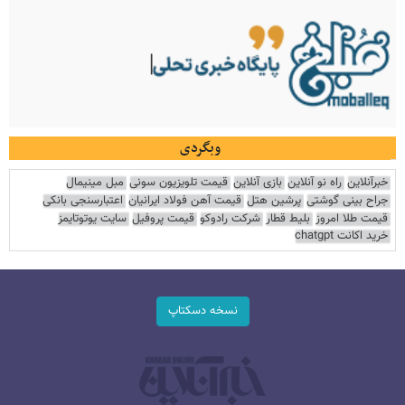
وبگردی
خبرآنلاین
راه نو آنلاین
بازی آنلاین
قیمت تلویزیون سونی
مبل مینیمال
جراح بینی گوشتی
پرشین هتل
قیمت آهن فولاد ایرانیان
اعتبارسنجی بانکی
قیمت طلا امروز
بلیط قطار
شرکت رادوکو
قیمت پروفیل
سایت یوتوتایمز
خرید اکانت chatgpt
نسخه دسکتاپ