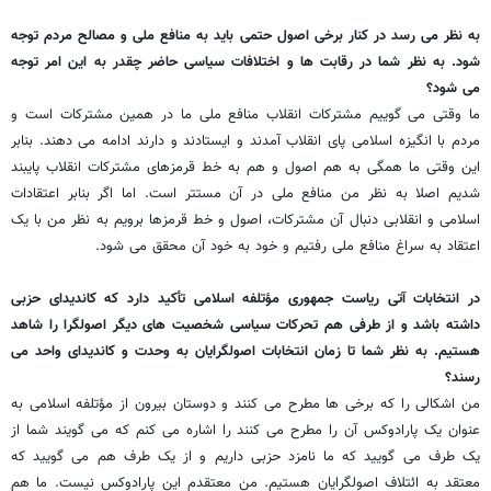
به نظر می رسد در کنار برخی اصول حتمی باید به منافع ملی و مصالح مردم توجه
شود. به نظر شما در رقابت ها و اختلافات سیاسی حاضر چقدر به این امر توجه
می شود؟
ما وقتی می گوییم مشترکات انقلاب منافع ملی ما در همین مشترکات است و
مردم با انگیزه اسلامی پای انقلاب آمدند و ایستادند و دارند ادامه می دهند. بنابر
این وقتی ما همگی به هم اصول و هم به خط قرمزهای مشترکات انقلاب پایبند
شدیم اصلا به نظر من منافع ملی در آن مستتر است. اما اگر بنابر اعتقادات
اسلامی و انقلابی دنبال آن مشترکات، اصول و خط قرمزها برویم به نظر من با یک
اعتقاد به سراغ منافع ملی رفتیم و خود به خود آن محقق می شود.
در انتخابات آتی ریاست جمهوری مؤتلفه اسلامی تأکید دارد که کاندیدای حزبی
داشته باشد و از طرفی هم تحرکات سیاسی شخصیت های دیگر اصولگرا را شاهد
هستیم. به نظر شما تا زمان انتخابات اصولگرایان به وحدت و کاندیدای واحد می
رسند؟
من اشکالی را که برخی ها مطرح می کنند و دوستان بیرون از مؤتلفه اسلامی به
عنوان یک پارادوکس آن را مطرح می کنند را اشاره می کنم که می گویند شما از
یک طرف می گویید که ما نامزد حزبی داریم و از یک طرف هم می گویید که
معتقد به ائتلاف اصولگرایان هستیم. من معتقدم این پارادوکس نیست. ما هم