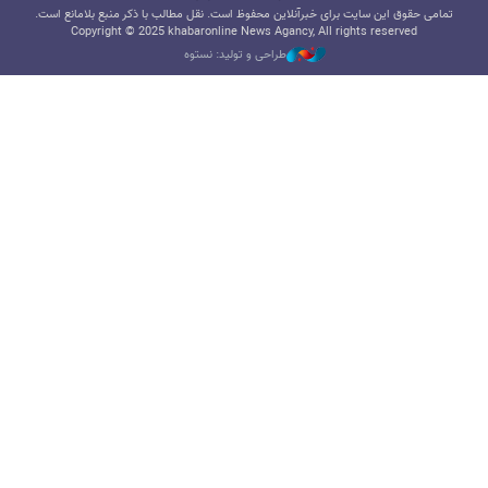
تمامی حقوق این سایت برای خبرآنلاین محفوظ است. نقل مطالب با ذکر منبع بلامانع است.
Copyright © 2025 khabaronline News Agancy, All rights reserved
طراحی و تولید: نستوه