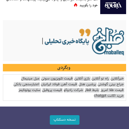
خود را بگویید
وبگردی
خبرآنلاین
راه نو آنلاین
بازی آنلاین
قیمت تلویزیون سونی
مبل مینیمال
جراح بینی گوشتی
پرشین هتل
قیمت آهن فولاد ایرانیان
اعتبارسنجی بانکی
قیمت طلا امروز
بلیط قطار
شرکت رادوکو
قیمت پروفیل
سایت یوتوتایمز
خرید اکانت chatgpt
نسخه دسکتاپ