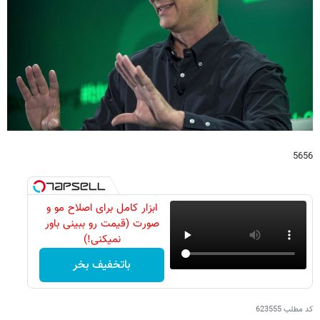
5656
ابزار کامل برای اصلاح مو و
صورت (قیمت رو ببینی باور
نمیکنی!)
باتخفیف بخر
کد مطلب
623555