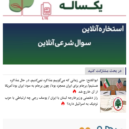
در بحث مشارکت کنید
ابوالفتح: حتی زمانی که می‌گوییم مذاکره نمی‌کنیم، در حال مذاکره
هستیم/ برجام برای ایران معجزه بود/ چون برجام به سود ایران بود آمریکا
از آن خارج شد
راز دشمنی وزیرخارجه لبنان با ایران / یوسف رجی چه ارتباطی با حزب
نزدیک به اسرائیل دارد؟