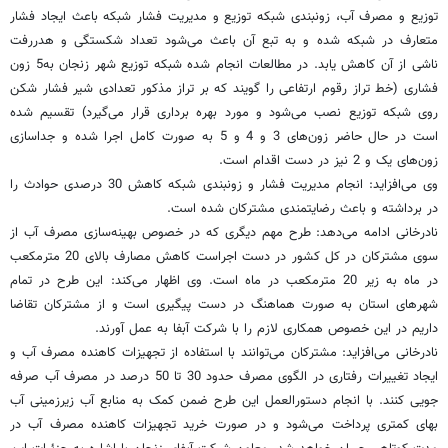
توزیع و مصرف آب، زونبندی شبکه توزیع و مدیریت فشار شبکه باعث ایجاد فشار
متعارف در شبکه شده و به تبع آن باعث می‌شود تعداد شکستگی و هدررفت
ناشی از آن کاهش یابد. در مطالعات انجام شده شبکه توزیع شهر زنجان به5 زون
فشاری (خط تراز رقوم ارتفاعی را گویند كه بر تراز مذكور تعدادی شیر فشار شكن
روی شبكه توزیع نصب می‌شود و مورد بهره برداری قرار می‌گیرد) تقسیم شده
است در حال حاضر زون‌های 3 و 4 و 5 به صورت کامل اجرا شده و جداسازی
زون‌های یک و 2 نیز در دست اقدام است.
وی می‌افزاید: انجام مدیریت فشار و زونبندی شبکه کاهش 30 درصدی حوادث را
در برداشته و باعث رضایتمندی مشترکان شده است.
نادرخانی ادامه می‌دهد: طرح مهم دیگری که در خصوص بهینه‌سازی مصرف آب از
سوی مشترکان در کل کشور در دست اجراست کاهش مصارف بالای 20 مترمکعب
در ماه به زیر 20 مترمکعب در ماه است. وی اظهار می‌کند: این طرح در تمام
شهرهای استان به صورت هماهنگ در دست پیگیری است و از مشترکان تقاضا
داریم در این خصوص همکاری لازم را با شرکت آبفا به عمل آورند.
نادرخانی می‌افزاید: مشترکان می‌توانند با استفاده از تجهیزات کاهنده مصرف آب و
ایجاد تغییرات رفتاری در الگوی مصرف حدود 30 تا 50 درصد در مصرف آب صرفه
جویی کنند. با انجام دستورالعمل این طرح ضمن کمک به منابع آب زیرزمینی آب
بهای کمتری پرداخت می‌شود و در صورت خرید تجهیزات کاهنده مصرف آب در