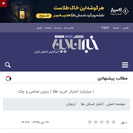
×
فارسی
العربية
English
تماس با ما
درباره ما
تبلیغات
آرشیو
جمعه ۱۶ مرداد ۱۴۰۵
مطالب پیشنهادی
۱ میلیارد اعتبار خرید طلا | بدون ضامن و چک
صفحه اصلی
اخبار استان ها
زنجان
۲۶ دی ۱۳۹۵ - ۰۹:۳۷
۰ نفر