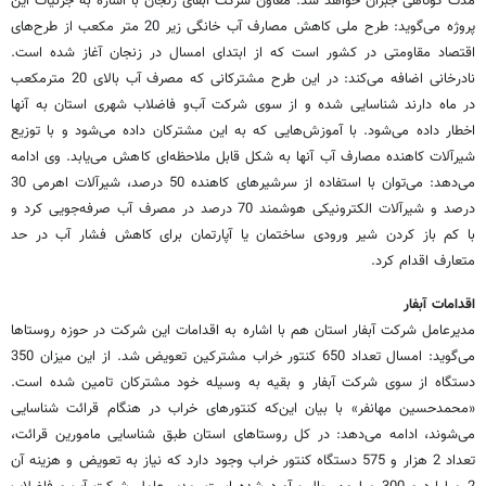
مدت کوتاهی جبران خواهد شد. معاون شرکت آبفای زنجان با اشاره به جزئیات این
پروژه می‌گوید: طرح ملی کاهش مصارف آب خانگی زیر 20 متر مکعب از طرح‌های
اقتصاد مقاومتی در کشور است که از ابتدای امسال در زنجان آغاز شده است.
نادرخانی اضافه می‌کند: در این طرح مشترکانی که مصرف آب بالای 20 مترمکعب
در ماه دارند شناسایی شده و از سوی شرکت آب‌و فاضلاب شهری استان به آنها
اخطار داده می‌شود. با آموزش‌هایی که به این مشترکان داده می‌شود و با توزیع
شیرآلات کاهنده مصارف آب آنها به شکل قابل ملاحظه‌ای کاهش می‌یابد. وی ادامه
می‌دهد: می‌توان با استفاده از سرشیرهای کاهنده 50 درصد، شیرآلات اهرمی 30
درصد و شیرآلات الکترونیکی هوشمند 70 درصد در مصرف آب صرفه‌جویی کرد و
با کم باز کردن شیر ورودی ساختمان یا آپارتمان برای کاهش فشار آب در حد
متعارف اقدام کرد.
اقدامات آبفار
مدیرعامل شرکت آبفار استان هم با اشاره به اقدامات این شرکت در حوزه روستاها
می‌گوید: امسال تعداد 650 کنتور خراب مشترکین تعویض شد. از این میزان 350
دستگاه از سوی شرکت آبفار و بقیه به وسیله خود مشترکان تامین شده است.
«محمدحسین مهانفر» با بیان این‌که کنتورهای خراب در هنگام قرائت شناسایی
می‌شوند، ادامه می‌دهد: در کل روستاهای استان طبق شناسایی مامورین قرائت،
تعداد 2 هزار و 575 دستگاه کنتور خراب وجود دارد که نیاز به تعویض و هزینه آن