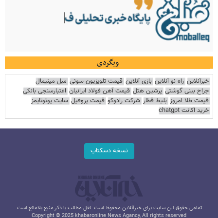
وبگردی
خبرآنلاین
راه نو آنلاین
بازی آنلاین
قیمت تلویزیون سونی
مبل مینیمال
جراح بینی گوشتی
پرشین هتل
قیمت آهن فولاد ایرانیان
اعتبارسنجی بانکی
قیمت طلا امروز
بلیط قطار
شرکت رادوکو
قیمت پروفیل
سایت یوتوتایمز
خرید اکانت chatgpt
نسخه دسکتاپ
تمامی حقوق این سایت برای خبرآنلاین محفوظ است. نقل مطالب با ذکر منبع بلامانع است.
Copyright © 2025 khabaronline News Agancy, All rights reserved