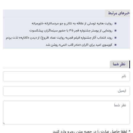
خبرهای مرتبط
روایت هانیه توسلی از علاقه به تئاتر و جو مردسالارانه خاورمیانه
رونمایی از پوستر جشنواره فجر ٣٥ با حضور سینماگران پیشکسوت
روند انتخاب آثار جشنواره فیلم فجربه روایت عماد افروغ/ از دیدن «کاناپه» لذت بردم
کورسوی امید برای اکران «مادر قلب اتمی» روشن شد
نظر شما
*
لطفا حاصل عبارت را در جعبه متن روبرو وارد کنید