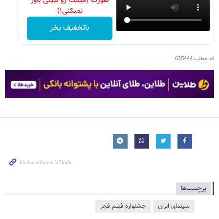
صورت (قیمت رو ببینی باور
نمیکنی!)
باتخفیف بخر
کد مطلب
625444
برچسب‌ها
سینمای ایران
جشنواره فیلم فجر