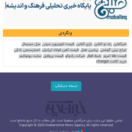
وبگردی
خبرآنلاین
راه نو آنلاین
بازی آنلاین
قیمت تلویزیون سونی
مبل مینیمال
جراح بینی گوشتی
پرشین هتل
قیمت آهن فولاد ایرانیان
اعتبارسنجی بانکی
قیمت طلا امروز
بلیط قطار
شرکت رادوکو
قیمت پروفیل
سایت یوتوتایمز
خرید اکانت chatgpt
نسخه دسکتاپ
تمامی حقوق این سایت برای خبرآنلاین محفوظ است. نقل مطالب با ذکر منبع بلامانع است.
Copyright © 2025 khabaronline News Agancy, All rights reserved
طراحی و تولید: نستوه