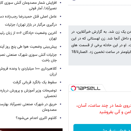
افزایش شمار مصدومان آتش سوزی کار
نصیرآباد/ آمار فوتی
عامل اصلی قتل حمیدرضا رجب‌زاده دس
درگیری مرگبار در بازار تهران/ جزئیات
دن یک زن شد. به گزارش خبرآنلاین، در
آخرین وضعیت «پادگان ۶
و داخل آنجا شد. زن لهستانی که در این
تهران
ت. او در این حادثه برخی از قسمت های
پیش‌بینی وضعیت هوا طی پنج روز آیند
بدنش دچار شکستگی شد. پلیس لهستان سرعت این اتومبیل را بیش از 170 کیلومتر در ساعت تخمین زد. الصنارة/18
جزئیات آتش سوزی شهرک صنعتی نصیرآب
جان باخت
کلاهبرداری ۱۰۰ میلیاردی با وعده
ارزان
سقوط یک بالگرد قربانی گرفت
توضیحات وزیر آموزش و پرورش درباره 
تحصیلی
حریق در شهرک صنعتی نصیرآباد بهارستا
روی شما در چند ساعت، آسان،
مصدومان
امن و آنی بفروشید
کلثوم اکبری اعدام می‌شود؟