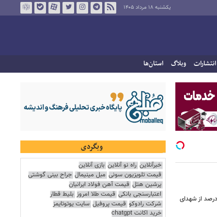
یکشنبه ۱۸ مرداد ۱۴۰۵
انتشارات
وبلاگ
استان‌ها
وبگردی
خبرآنلاین
راه نو آنلاین
بازی آنلاین
قیمت تلویزیون سونی
مبل مینیمال
جراح بینی گوشتی
پرشین هتل
قیمت آهن فولاد ایرانیان
اعتبارسنجی بانکی
قیمت طلا امروز
بلیط قطار
ر دقیق شهدای جنگ اعلام شد/ ۴۰ درصد از شهدای
شرکت رادوکو
قیمت پروفیل
سایت یوتوتایمز
خرید اکانت chatgpt