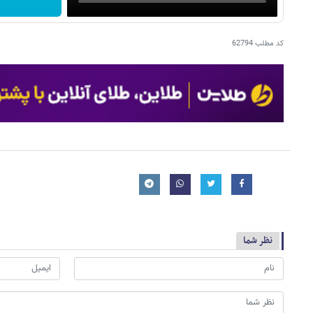
کد مطلب
62794
نظر شما