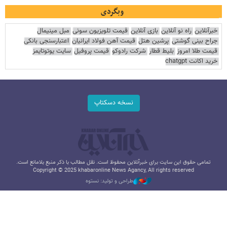
وبگردی
خبرآنلاین
راه نو آنلاین
بازی آنلاین
قیمت تلویزیون سونی
مبل مینیمال
جراح بینی گوشتی
پرشین هتل
قیمت آهن فولاد ایرانیان
اعتبارسنجی بانکی
قیمت طلا امروز
بلیط قطار
شرکت رادوکو
قیمت پروفیل
سایت یوتوتایمز
خرید اکانت chatgpt
نسخه دسکتاپ
تمامی حقوق این سایت برای خبرآنلاین محفوظ است. نقل مطالب با ذکر منبع بلامانع است.
Copyright © 2025 khabaronline News Agancy, All rights reserved
طراحی و تولید: نستوه