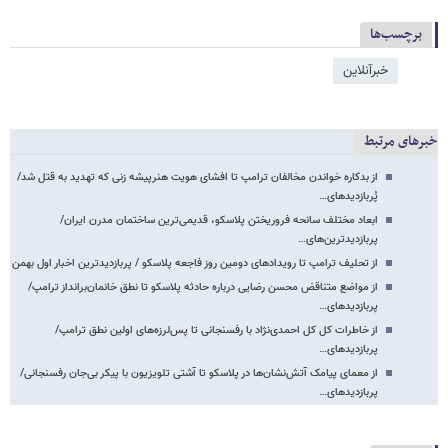
برچسب‌ها
خبرآنلاین
خبرهای مرتبط
از بدکاره خواندن مخالفان ترامپ تا افشای هویت هنرپیشه زنی که تهدید به قتل شد/
پُربازدیدهای…
ابعاد مختلف سانحه‌ فروریختن پلاسکو، قدیمی‌ترین ساختمان مدرن ایران/
پربازدیدترین‌های…
از تحلیف ترامپ تا رویدادهای دومین روز فاجعه پلاسکو / پربازدیدترین اخبار اول بهمن
از مواضع متناقض محسن رضایی درباره حادثه پلاسکو تا نطق خانمان‌برانداز ترامپ/
پربازدیدهای…
از خاطرات کل کل احمدی‌نژاد با رفسنجانی تا پس‌لرزه‌های اولین نطق ترامپ/
پربازدیدهای…
از معمای پیامک آتش‌نشان‌ها در پلاسکو تا آشتی تلویزیون با پیکر بی‌جان رفسنجانی/
پربازدیدهای…