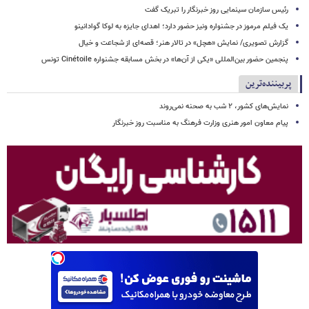
رئیس سازمان سینمایی روز خبرنگار را تبریک گفت
یک فیلم مرموز در جشنواره ونیز حضور دارد؛ اهدای جایزه به لوکا گوادانینو
گزارش تصویری/ نمایش «هچل» در تالار هنر؛ قصه‌ای از شجاعت و خیال
پنجمین حضور بین‌المللی «یکی از آن‌ها» در بخش مسابقه جشنواره Cinétoile تونس
پربیننده‌ترین
نمایش‌های کشور، ٢ شب به صحنه نمی‌روند
پیام معاون امور هنری وزارت فرهنگ به مناسبت روز خبرنگار