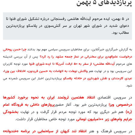
پربازدیدهای ۵ بهمن
در ۵ بهمن، ایده مرحوم آیت‌الله هاشمی رفسنجانی درباره تشکیل شورای فتوا تا
دعوای شدید در شورای شهر تهران بر سر آتش‌سوزی در پلاسکو پربازدیدترین
مطالب بود.
به گزارش خبرگزاری خبرآنلاین، برای مخاطبان سرویس سیاسی مهم بود بدانند
چرا حسن روحانی
درخواست علم‌الهدی برای سخنرانی در نماز جمعه مشهد را رد کرد؟
پس از آن بررسی اندیشه
های مرحوم
آیت‌الله هاشمی؛ از سفر به ۵۰ ایالت آمریکا تا ایده شورای فتوا
مورد توجه کاربران
این سرویس بود و در نهایت هم
واکنش نوبخت به اتهامات به حسین فریدون، اختلاف بین وزرا،
عیدی کارمندان و نقش شهرداری در حادثه پلاسکو
پربازدیدترین اخبار این سرویس شمرده می
شود.
در سرویس اقتصادی
انتقاد هفتمین ثروتمند ایران به نحوه برخورد کشورها
درخصوص ویزا
پربازدیدترین خبر بود. آغاز حضور
پروازهای داخلی به فرودگاه امام
(ره)
هم خبر دیگری بود که مورد توجه مردم قرار گرفت و در نهایت
بخشودگی
جرایم وام‌های زیر ۱۰۰میلیون تومانی
مورد توجه خاص مخاطبان قرار داشت.
در سرویس فرهنگ و هنر
انتقاد تند کیهان از سیاه‌نمایی در برنامه «خندوانه»