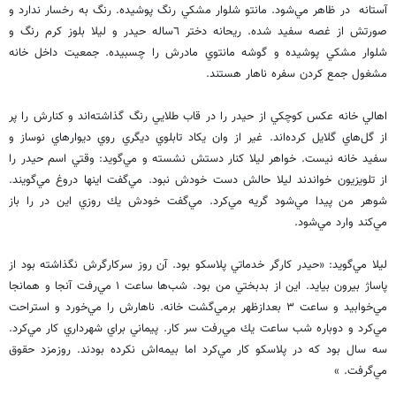
آستانه در ظاهر مي‌شود. مانتو شلوار مشكي رنگ پوشيده. رنگ به رخسار ندارد و
صورتش از غصه سفيد شده. ريحانه دختر ٦ساله حيدر و ليلا بلوز كرم رنگ و
شلوار مشكي پوشيده و گوشه مانتوي مادرش را چسبيده. جمعيت داخل خانه
مشغول جمع كردن سفره ناهار هستند.
اهالي خانه عكس كوچكي از حيدر را در قاب طلايي رنگ گذاشته‌اند و كنارش را پر
از گل‌هاي گلايل كرده‌اند. غير از وان يكاد تابلوي ديگري روي ديوارهاي نوساز و
سفيد خانه نيست. خواهر ليلا كنار دستش نشسته و مي‌گويد: وقتي اسم حيدر را
از تلويزيون خواندند ليلا حالش دست خودش نبود. مي‌گفت اينها دروغ مي‌گويند.
شوهر من پيدا مي‌شود گريه مي‌كرد. مي‌گفت خودش يك روزي اين در را باز
مي‌كند وارد مي‌شود.
ليلا مي‌گويد: «حيدر كارگر خدماتي پلاسكو بود. آن روز سركارگرش نگذاشته بود از
پاساژ بيرون بيايد. اين از بدبختي من بود. شب‌ها ساعت ١ مي‌رفت آنجا و همانجا
مي‌خوابيد و ساعت ٣ بعدازظهر برمي‌گشت خانه. ناهارش را مي‌خورد و استراحت
مي‌كرد و دوباره شب ساعت يك مي‌رفت سر كار. پيماني براي شهرداري كار مي‌كرد.
سه سال بود كه در پلاسكو كار مي‌كرد اما بيمه‌اش نكرده بودند. روزمزد حقوق
مي‌گرفت. »