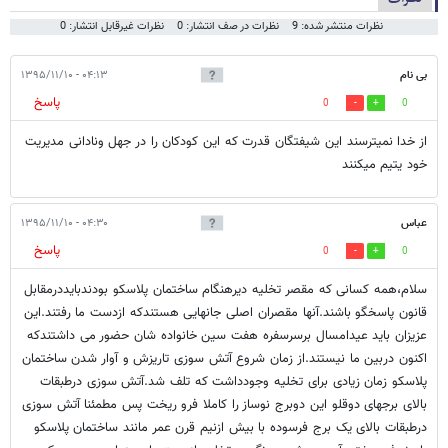
نظرات منتشر شده: 9
نظرات در صف انتشار: 0
نظرات غیرقابل انتشار: 0
بی نام
۰۴:۱۳ - ۱۳۹۵/۱۱/۱۰
پاسخ
0
0
از خدا نمیترسند این شیفتگان قدرت که این کودکان را در جهل ونادانی مدیریت
خود یتیم میکنند
عباس
۰۴:۳۰ - ۱۳۹۵/۱۱/۱۰
پاسخ
0
0
سلام،همه کسانی که مقصر تخلیه دیرهنگام ساختمان پلاسکو بودندبایددرمقابل
قانون پاسخگو باشند.آنها مقصران اصلی جانهایی هستندکه ازدست ما رفتند.این
عزیزان باید عیدامسال برسرسفره هفت سین خانواده شان حضور می داشتندکه
اکنون دربین ما نیستند.از زمان شروع آتش سوزی تاریزش و آوار شدن ساختمان
پلاسکو زمان زیادی برای تخلیه وجودداشت که تلف شد.آتش سوزی درطبقات
بالای برجهای دوقلو این دوبرج نوساز را کاملا فرو ریخت پس مطمئنا آتش سوزی
درطبقات بالای یک برج فرسوده با بیش ازنیم قرن عمر مانند ساختمان پلاسکو