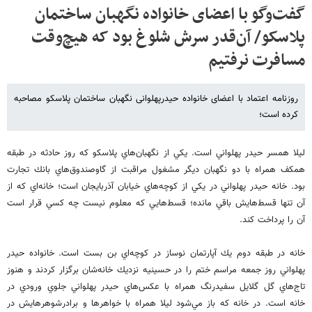
گفت‌وگو با اعضای خانواده نگهبان ساختمان
پلاسکو/ آن‌قدر سرش شلوغ بود که هیچ‌وقت
مسافرت نرفتیم
روزنامه اعتماد با اعضای خانواده حیدرپهلوانی نگهبان ساختمان پلاسکو مصاحبه
کرده است؛
ليلا همسر حيدر پهلواني است. يكي از نگهبان‌هاي پلاسكو كه روز حادثه در طبقه
همكف همراه با دو نگهبان ديگر مشغول مراقبت از گاوصندوق‌هاي بانك تجارت
بود. خانه حيدر پهلواني در يكي از كوچه‌هاي خيابان آذربايجان است؛ خانه‌اي كه از
آن تنها قسط‌هايش باقي مانده؛ قسط‌هايي كه معلوم نيست چه كسي قرار است
آن را پرداخت كند.
خانه در طبقه دوم يك آپارتمان نوساز در كوچه‌اي بن بست است. خانواده حيدر
پهلواني روز جمعه مراسم ختم را در حسينيه نزديك خانه‌شان برگزار كردند و هنوز
تاج‌هاي گل گلايل سفيدرنگ همراه با عكس‌هاي حيدر پهلواني جلوي ورودي در
خانه است. در خانه كه باز مي‌شود ليلا همراه با خواهرها و برادرشوهرهايش در