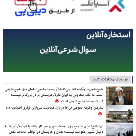
در بحث مشارکت کنید
شیخ‌نشین‌ها چگونه فکر می‌کنند؟/ مسجدجامعی: عمان تنها شیخ‌نشینی
است که نگاه متفاوتی به ایران دارد/ عربستان برادر بزرگ‌تر نیست؛
قدرت مسلط خلیج فارس است
سازمان وظیفه عمومی فراجا درباره معافیت سربازان فراری اطلاعیه داد
ابوالفتح: برای ترامپ مهم نیست تاج بر سر کار باشد یا عمامه/ آمریکا به
دنبال تغییر حکومت نیست/ عمان و عربستان در توقف حملات نقش