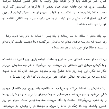
هلال احمر مي‌گفت بايد از آن طرف تونل بزنيم. به خاطر همين عمليات سرعت
نداشت. روزي كه اين حادثه اتفاق افتاد بعضي از كارگرها در آسانسور گير كرده
بودند و آتش‌نشان‌ها در را شكستند و آنها را بيرون آوردند. سركارگرشان از روزي
كه اين اتفاق افتاده حتي يك‌بار نيامد اينجا خبر بگيرد، ببيند چه اتفاقي افتاده. او
آنها را آنجا نگه داشته.»
ليلا يك دختر ٦ ساله به نام ريحانه و يك پسر ١٠ ساله به نام رضا دارد. رضا ١٠
روز است كه مدرسه نرفته. مدام به مادرش مي‌گويد: «بابا دوست داشت كارنامه‌ام
را ببيند و حالا براي چي بايد بروم مدرسه؟»
ريحانه دختر سه ساله‌شان هم غمگين و ساكت گوشه پايين اپن آشپزخانه نشسته
و با گوشي موبايل توي دستش باز مي‌كند. ليلا مي‌گويد: « هر چه صدايش مي‌زنم
انگار نه انگار. اين چند روز خانه شلوغ بود و متوجه نمي‌شد. الان كه خانه خلوت
شده متوجه مي‌شود چه اتفاقي افتاده. هي مي‌پرسد بابا كو؟ بابا چرا نمياد؟ »
ليلا دخترش را تماشا مي‌كند و مي‌گويد: « بالاخره يك روزي اين خانه از مهمان
خالي مي‌شود و من مي‌مانم و بچه‌هايم. » چشم‌ها‌يش را مي‌بندد و در خيال روزها
را به عقب برمي‌گرداند. ساعت را نگاه مي‌كند. سه بعدازظهر است. حيدر هر روز
همين وقت‌ها بود كه زنگ در خانه را مي‌زد و بچه‌ها در را برايش باز مي‌كردند.