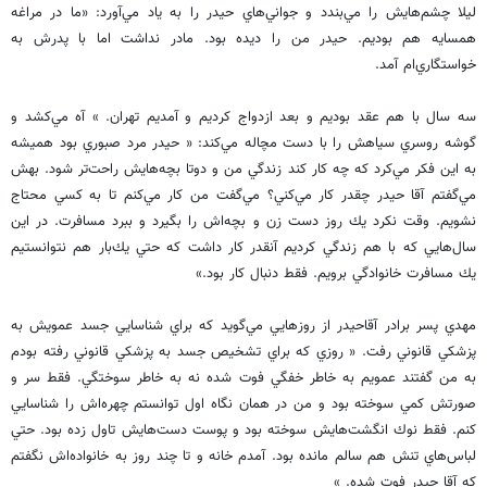
ليلا چشم‌هايش را مي‌بندد و جواني‌هاي حيدر را به ياد مي‌آورد: «ما در مراغه
همسايه هم بوديم. حيدر من را ديده بود. مادر نداشت اما با پدرش به
خواستگاري‌ام آمد.
سه سال با هم عقد بوديم و بعد ازدواج كرديم و آمديم تهران. » آه مي‌كشد و
گوشه روسري سياهش را با دست مچاله مي‌كند: « حيدر مرد صبوري بود هميشه
به اين فكر مي‌كرد كه چه كار كند زندگي من و دوتا بچه‌هايش راحت‌تر شود. بهش
مي‌گفتم آقا حيدر چقدر كار مي‌كني؟ مي‌گفت من كار مي‌كنم تا به كسي محتاج
نشويم. وقت نكرد يك روز دست زن و بچه‌اش را بگيرد و ببرد مسافرت. در اين
سال‌هايي كه با هم زندگي كرديم آنقدر كار داشت كه حتي يك‌بار هم نتوانستيم
يك مسافرت خانوادگي برويم. فقط دنبال كار بود.»
مهدي پسر برادر آقاحيدر از روزهايي مي‌گويد كه براي شناسايي جسد عمويش به
پزشكي قانوني رفت. « روزي كه براي تشخيص جسد به پزشكي قانوني رفته بودم
به من گفتند عمويم به خاطر خفگي فوت شده نه به خاطر سوختگي. فقط سر و
صورتش كمي سوخته بود و من در همان نگاه اول توانستم چهره‌اش را شناسايي
كنم. فقط نوك انگشت‌هايش سوخته بود و پوست دست‌هايش تاول زده بود. حتي
لباس‌هاي تنش هم سالم مانده بود. آمدم خانه و تا چند روز به خانواده‌اش نگفتم
كه آقا حيدر فوت شده. »