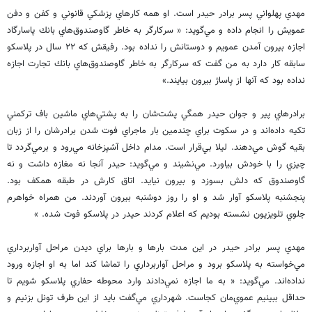
مهدي پهلواني پسر برادر حيدر است. او همه كارهاي پزشكي قانوني و كفن و دفن
عمويش را انجام داده و مي‌گويد: « سركارگر به خاطر گاوصندوق‌هاي بانك پاسارگاد
اجازه بيرون آمدن عمويم و دوستانش را نداده بود. رفيقش كه ٢٢ سال در پلاسكو
سابقه كار دارد به من گفت كه سركارگر به خاطر گاوصندوق‌هاي بانك تجارت اجازه
نداده بود كه آنها از پاساژ بيرون بيايند.»
برادرهاي پير و جوان حيدر همگي پشت‌شان را به پشتي‌هاي ماشين باف تركمني
تكيه داده‌اند و در سكوت براي چندمين بار ماجراي فوت شدن برادرشان را از زبان
بقيه گوش مي‌دهند. ليلا بي‌قرار است. مدام داخل آشپزخانه مي‌رود و برمي‌گردد تا
چيزي را با خودش بياورد. مي‌نشيند و مي‌گويد: حيدر آنجا نه مغازه داشت و نه
گاوصندوق كه دلش بسوزد و بيرون نيايد. اتاق كارش در طبقه همكف بود.
پنجشنبه پلاسكو آوار شد و او را روز دوشنبه بيرون آوردند. من همراه خواهرم
جلوي تلويزيون نشسته بوديم كه اعلام كردند حيدر در پلاسكو فوت شده. »
مهدي پسر برادر حيدر در اين مدت بارها و بارها براي ديدن مراحل آوار‌برداري
مي‌خواسته به پلاسكو برود و مراحل آوار‌برداري را تماشا كند اما به او اجازه ورود
نداده‌اند. مي‌گويد: « به ما اجازه نمي‌دادند وارد محوطه حفاري پلاسكو شويم تا
حداقل ببينيم عموي‌مان كجاست. شهرداري مي‌گفت بايد از اين طرف تونل بزنيم و