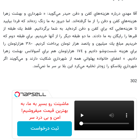
آقا مهدي درباره هزينه‌هاي كفن و دفن حيدر مي‌گويد: « شهرداري و بهشت زهرا
هزينه‌هاي كفن و دفن را از ما گرفته‌اند. اما ديروز به ما زنگ زده‌اند كه فردا بياييد
تا هزينه‌هايي كه براي كفن و دفن كرده‌ايد به شما برگردانيم. فقط يك طبقه از
قبرها را رايگان به ما دادند. ما دو طبقه ديگر را از آنها خريديم. براي طبقه دوم كه
خريديم مبلغ يك ميليون و پانصد هزار تومان پرداخت كرديم. ٣٨٠ هزارتومان را
براي هزينه شست‌وشو داديم و ١٧٤ هزارتومان هم براي آمبولانس بهشت زهرا
داديم. » اعضاي خانواده پهلواني همه از شهرداري شكايت دارند و مي‌گويند اگر
شهرداري پلاسكو را زودتر تخليه مي‌كرد اين بلا بر سر ما نمي‌آمد.
302
ماشینت رو بسپر به ما، به
بهترین قیمت میفروشیم!
امن و بی درد سر
ثبت درخواست