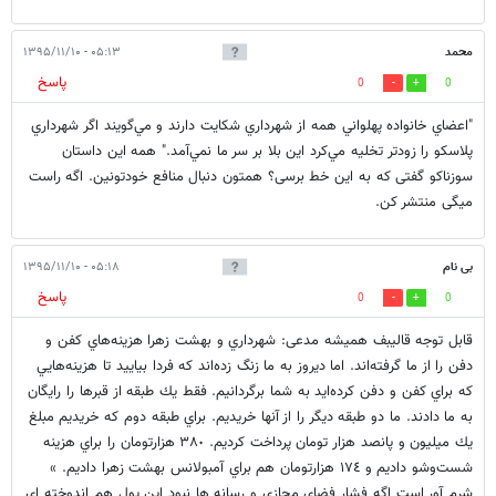
محمد
۰۵:۱۳ - ۱۳۹۵/۱۱/۱۰
پاسخ
0
0
"اعضاي خانواده پهلواني همه از شهرداري شكايت دارند و مي‌گويند اگر شهرداري
پلاسكو را زودتر تخليه مي‌كرد اين بلا بر سر ما نمي‌آمد." همه این داستان
سوزناکو گفتی که به این خط برسی؟ همتون دنبال منافع خودتونین. اگه راست
میگی منتشر کن.
بی نام
۰۵:۱۸ - ۱۳۹۵/۱۱/۱۰
پاسخ
0
0
قابل توجه قالیبف همیشه مدعی: شهرداري و بهشت زهرا هزينه‌هاي كفن و
دفن را از ما گرفته‌اند. اما ديروز به ما زنگ زده‌اند كه فردا بياييد تا هزينه‌هايي
كه براي كفن و دفن كرده‌ايد به شما برگردانيم. فقط يك طبقه از قبرها را رايگان
به ما دادند. ما دو طبقه ديگر را از آنها خريديم. براي طبقه دوم كه خريديم مبلغ
يك ميليون و پانصد هزار تومان پرداخت كرديم. ٣٨٠ هزارتومان را براي هزينه
شست‌وشو داديم و ١٧٤ هزارتومان هم براي آمبولانس بهشت زهرا داديم. »
شرم آور است اگه فشار فضای مجازی و رسانه ها نبود این پول هم اندوخته ای