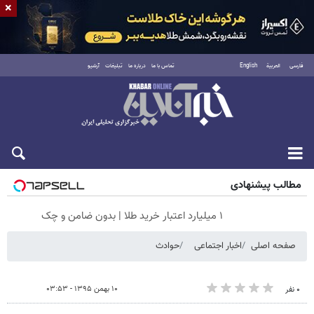
×
فارسی
العربية
English
تماس با ما
درباره ما
تبلیغات
آرشیو
پنجشنبه ۱۵ مرداد ۱۴۰۵
مطالب پیشنهادی
۱ میلیارد اعتبار خرید طلا | بدون ضامن و چک
صفحه اصلی
اخبار اجتماعی
حوادث
۱۰ بهمن ۱۳۹۵ - ۰۳:۵۳
۰ نفر