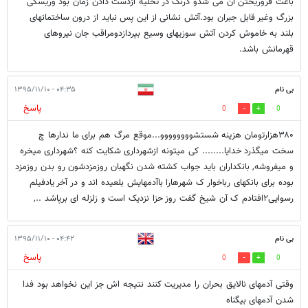
باعث فروریختن آن می شدو درنگ در تخلیه ازدست دادن زمان بود وریسکی
بزرگ وغیر قابل جبران بود.آتش نشانی از این پس نباید از درون ساختمانهای
بلند به خاموش کردن آتش سوزیهای وسیع بپردازدومراقب جان نیروهای
قهرمانش باشد.
بی نام
۰۴:۳۵ - ۱۳۹۵/۱۱/۱۰
پاسخ
0
0
۳۸۰هزارتومان هزینه شستشوووووووو...موقع مرگ هم برای ما ندارها چ
سخت میگذرد خدایا........ کی میتونه ازشهرداری شکایت کنه ؟شهرداری میخره
و میفروشه, بانکداران باید جواب کشته شدن نگهبان روزمزدشون رو بدن روزمزد
بوده برای بانکهای رباخوار ک شهرهارا باآدمهایش بلعیده اند و در آخر یادفیلم
رسوایی۲افتادم ک آن شیخ گفت روز حزا نزدیک است و زلزله ای برپاشد ..,
بی نام
۰۴:۴۲ - ۱۳۹۵/۱۱/۱۰
پاسخ
0
0
وقتی آدمهای نالایق بحران را مدیریت کنند نتیجه اش جز این نخواهد بود فدا
شدن آدمهای بیگناه