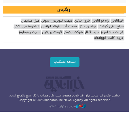
وبگردی
خبرآنلاین
راه نو آنلاین
بازی آنلاین
قیمت تلویزیون سونی
مبل مینیمال
جراح بینی گوشتی
پرشین هتل
قیمت آهن فولاد ایرانیان
اعتبارسنجی بانکی
قیمت طلا امروز
بلیط قطار
شرکت رادوکو
قیمت پروفیل
سایت یوتوتایمز
خرید اکانت chatgpt
نسخه دسکتاپ
تمامی حقوق این سایت برای خبرآنلاین محفوظ است. نقل مطالب با ذکر منبع بلامانع است.
Copyright © 2025 khabaronline News Agancy, All rights reserved
طراحی و تولید: نستوه