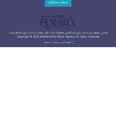
نسخه دسکتاپ
تمامی حقوق این سایت برای خبرآنلاین محفوظ است. نقل مطالب با ذکر منبع بلامانع است.
Copyright © 2025 khabaronline News Agancy, All rights reserved
طراحی و تولید: نستوه