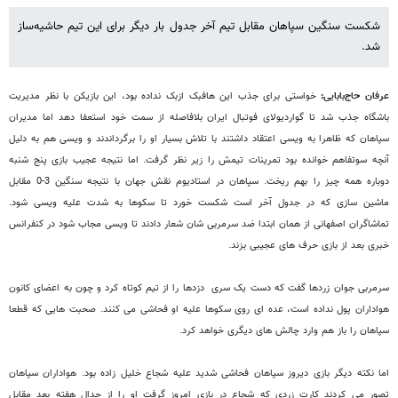
شکست سنگین سپاهان مقابل تیم آخر جدول بار دیگر برای این تیم حاشیه‌ساز
شد.
عرفان حاج‌بابایی:
خواستی برای جذب این هافبک ازبک نداده بود، این بازیکن با نظر مدیریت
باشگاه جذب شد تا گواردیولای فوتبال ایران بلافاصله از سمت خود استعفا دهد اما مدیران
سپاهان که ظاهرا به ویسی اعتقاد داشتند با تلاش بسیار او را برگرداندند و ویسی هم به دلیل
آنچه سوتفاهم خوانده بود تمرینات تیمش را زیر نظر گرفت. اما نتیجه عجیب بازی پنج شنبه
دوباره همه چیز را بهم ریخت. سپاهان در استادیوم نقش جهان با نتیجه سنگین 3-0 مقابل
ماشین سازی که در جدول آخر است شکست خورد تا سکوها به شدت علیه ویسی شود.
تماشاگران اصفهانی از همان ابتدا ضد سرمربی شان شعار دادند تا ویسی مجاب شود در کنفرانس
خبری بعد از بازی حرف های عجیبی بزند.
سرمربی جوان زردها گفت که دست یک سری دزدها را از تیم کوتاه کرد و چون به اعضای کانون
هواداران پول نداده است، عده ای روی سکوها علیه او فحاشی می کنند. صحبت هایی که قطعا
سپاهان را باز هم وارد چالش های دیگری خواهد کرد.
اما نکته دیگر بازی دیروز سپاهان فحاشی شدید علیه شجاع خلیل زاده بود. هواداران سپاهان
تصور می کردند کارت زردی که شجاع در بازی امروز گرفت او را از جدال هفته بعد مقابل