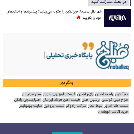
در بحث مشارکت کنید
شما نظر بدهید/ خبرآنلاین را چگونه می‌بینید؟ پیشنهادها و انتقادهای
خود را بگویید
وبگردی
خبرآنلاین
راه نو آنلاین
بازی آنلاین
قیمت تلویزیون سونی
مبل مینیمال
جراح بینی گوشتی
پرشین هتل
قیمت آهن فولاد ایرانیان
اعتبارسنجی بانکی
قیمت طلا امروز
بلیط قطار
شرکت رادوکو
قیمت پروفیل
سایت یوتوتایمز
خرید اکانت chatgpt