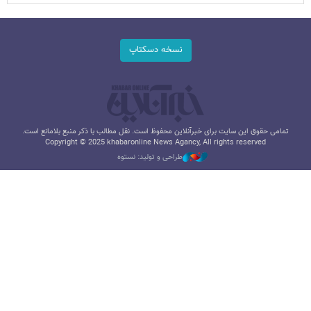
نسخه دسکتاپ
تمامی حقوق این سایت برای خبرآنلاین محفوظ است. نقل مطالب با ذکر منبع بلامانع است.
Copyright © 2025 khabaronline News Agancy, All rights reserved
طراحی و تولید: نستوه