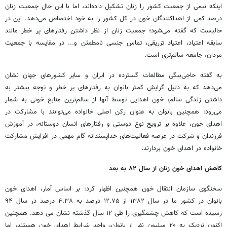
اینکه نیمی از جمعیت کشور را زنان تشکیل داده‌اند، اما با این حال جمعیت زنان
درصد کمی از اهداکنندگان خون در کل کشور را به خود اختصاص می‌دهد. این در
حالیست که گفته می‌شود؛ جمعیت زنان از نظر داشتن رفتارهای پر خطر مانند
سابقه اعتیاد، اعتیاد تزریقی، تماس جنسی نامطمئن و... در مقایسه با جمعیت
مردان، جامعه سالم‌تری است.
به گفته حاجی‌بیگی مطالعات گسترده در ایران و سایر کشورهای جهان نشان
می‌دهد که به دلیل گرایش کمتر بانوان به رفتارهای پر خطر و توجه بیشتر به
داشتن زندگی سالم، خون اهدایی توسط آنها از سالم‌ترین منابع خونی به شمار
می‌رود: همچنین بانوان به عنوان رکن اصلی خانواده می‌توانند با مشارکت در
اهدای خون، علاوه بر ترویج نوع دوستی و رفتارهای انسان دوستانه، در آموزش
فرزندان و شرکت در عرصه فعالیت‌های خداپسندانه گام مهمی در افزایش مشارکت
خانواده در اهدای خون بردارند.
کاهش اهدای خون زنان از سال ۸۲ به بعد
سخنگوی سازمان انتقال خون همچنین اظهار کرد: بر اساس آمار، اهدای خون
بانوان در کشور ما در سال ۱۳۸۲ از ۱۲.۷۵ درصد به ۴.۳۸ درصد در سال ۹۴
رسیده است که کاهش چشمگیری را طی ۱۲ سال گذشته نشان می دهد. همچنین
اکنون نزدیک به ۲۰ میلیون نفر از بانوان، واجد شرایط اهدای خون هستند، اما