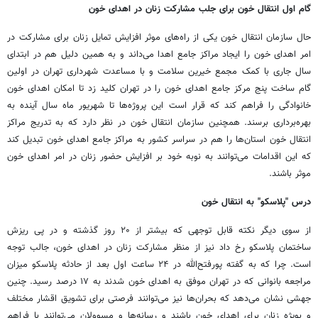
گام اول انتقال خون برای جلب مشارکت زنان در اهدای خون
حال سازمان انتقال خون یکی از راه‌های موثر افزایش تمایل زنان برای مشارکت در
امر اهدای خون را ایجاد مراکز جامع اهدا می‌داند و به همین دلیل هم در ابتدای
سال جاری با کمک مجمع خیرین سلامت و با مساعدت شهرداری تهران در اولین
گام ساخت پنج مرکز جامع اهدای خون را در تهران کلید زد تا امکان اهدای خون
خانوادگی را فراهم کند که قرار است این پروژه‌ها تا شهریور ماه سال آینده به
بهره‌برداری برسند. همچنین سازمان انتقال خون در نظر دارد که به تدریج مراکز
انتقال خون استان‌ها را هم در سراسر کشور به مراکز جامع اهدای خون تبدیل کند
که این اقدامات می‌توانند به نوبه خود بر افزایش حضور زنان در امر اهدای خون
موثر باشند.
درس "پلاسکو" به انتقال خون
از سوی دیگر نکته قابل توجهی که بیشتر از ۲۰ روز گذشته و در پی ریزش
ساختمان پلاسکو رخ داد نیز از منظر مشارکت زنان در اهدای خون،‌ جالب توجه
است. چرا که به گفته پورفتح‌الله در ۲۴ ساعت اول بعد از حادثه پلاسکو میزان
مراجعه بانوانی که در تهران موفق به اهدای خون شدند به ۱۷ درصد رسید. چنین
جهشی نشان می‌دهد که بحران‌ها نیز می‌توانند فرصتی برای تشویق اقشار مختلف
و بویژه زنان برای اهدای خون باشند و رسانه‌ها و مسوولان می‌توانند با فراهم