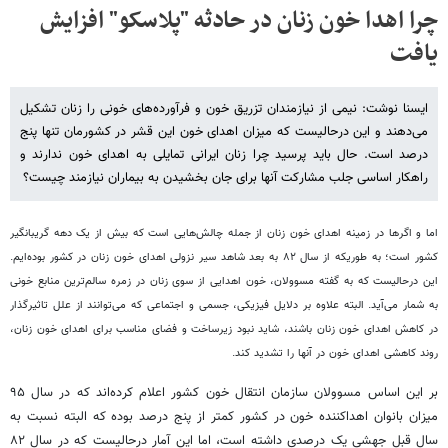
چرا اهدا خون زنان در حادثه "پلاسکو" افزایش
یافت
ایسنا نوشت: نیمی از نیازمندان تزریق خون و فرآورده‌های خونی را زنان تشکیل
می‌دهند و این درحالیست که میزان اهدای خون این قشر در کشورمان تنها پنج
درصد است. حال باید پرسید چرا زنان ایرانی تمایلی به اهدای خون ندارند و
راهکار اساسی جلب مشارکت آنها برای جان بخشیدن به بیماران نیازمند چیست؟
اما و اگرها در زمینه اهدای خون زنان از جمله چالش‌هایی است که بیش از یک دهه گریبانگیر
کشور است؛ به طوریکه از سال ۸۲ به بعد شاهد سیر نزولی اهدای خون زنان در کشور بوده‌ایم.
این درحالیست که به گفته مسوولان،‌ خون اهدایی از سوی زنان در زمره سالم‌ترین منابع خونی
به شمار می‌آید. البته علاوه بر دلایل فیزیکی، جسمی و اجتماعی که می‌توانند از علل تاثیرگذار
در کاهش اهدای خون زنان باشند، شاید نبود زیرساخت‌ و فضای مناسب برای اهدای خون زنان،‌
روند کاهشی اهدای خون در آنها را تشدید کند.
بر این اساس مسوولان سازمان انتقال خون کشور اعلام کرده‌اند که در سال ۹۵
میزان بانوان اهداکننده خون در کشور کمتر از پنج درصد بوده که البته نسبت به
سال قبل جهشی یک درصدی داشته است، اما این آمار درحالیست که در سال ۸۲