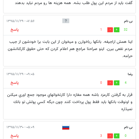
گفت باید از مردم این پول طلب بشه. همه هزینه ها رو مردم نباید بدهند
بی نام
۰۷:۵۶ - ۱۳۹۵/۱۱/۲۹
پاسخ
1
32
اینا همش اراجیفه. بانکها رباخوارن و میخوان از این بابت برا خودشون از جیب
مردم نفعی ببرن. اینو صراحتا مراجع هم اعلام کردن که حتی حقوق کارکنانشون
حرامه.
رضا
۰۹:۰۵ - ۱۳۹۵/۱۱/۲۹
پاسخ
0
4
قرار به گرفتن كارمزد باشه همه مغازه دارا كارتخوانهاي موجود جمع اوري ميكنن
و اونوقت بانكها بايد فقط پول پرداخت كنند چون ديگه كسي پولش تو بانك
نميذاره
بی نام
۰۵:۰۹ - ۱۳۹۵/۱۱/۳۰
پاسخ
3
0