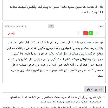
بله اگر هزینه ها تمین نشود نباید امیدی به پیشرفت وفزایش کیفیت تجارت
الکترونیک داشت
سعید
۰۶:۲۸ - ۱۳۹۵/۱۱/۳۰
پاسخ
0
0
نویسنده محترم تو طرفدار کی هستی مردم یا بانک ها اگه یکبار بطور ناشناس
پات بخوره بانک و بخوای ۲میلیون وام ضروری بگیری انقدر می دواننت که اون
موقع حرفت را پس میگیری مثل اینکه بانک ها حوای تو را دارند ویا کسی را
داری ازت پشتیبانی میکنه تمام املاک گران و بهر خیابانی کل کشور را بانک ها
خریده اند از کجا اوردن اگه بانک ضرر کنه این همه ول خرجی میکنه داخل
همه بانک ها سراسر کشور مثل کاخ میمونه هر روز تغییر دکراسیون و خرید
ملک....
آخرین اخبار
بازار خودروهای وارداتی در آستانه بحران / هشدار سنگین رییس اتحادیه: تعداد حواله‌های
فروخته‌شده چندین برابر خودروهای واردشده به کشور است
لیست قیمت اجاره مسکن در قم/ اجاره آپارتمان در سالاریه، پردیسان، زنبیل‌آباد و... چقدر هزینه