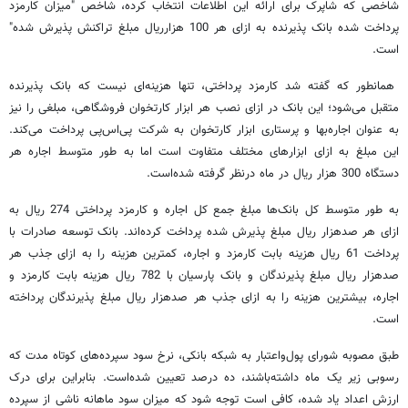
شاخصی که شاپرک برای ارائه این اطلاعات انتخاب کرده، شاخص "میزان کارمزد
پرداخت شده بانک پذیرنده به ازای هر 100 هزارریال مبلغ تراکنش پذیرش شده"
است.
همانطور که گفته شد کارمزد پرداختی، تنها هزینه‌ای نیست که بانک پذیرنده
متقبل می‌شود؛ این بانک در ازای نصب هر ابزار کارتخوان فروشگاهی، مبلغی را نیز
به عنوان اجاره‌بها و پرستاری ابزار کارتخوان به شرکت پی‌اس‌پی پرداخت می‌کند.
این مبلغ به ازای ابزارهای مختلف متفاوت است اما به طور متوسط اجاره هر
دستگاه 300 هزار ریال در ماه درنظر گرفته شده‌است.
به طور متوسط کل بانک‌ها مبلغ جمع کل اجاره و کارمزد پرداختی 274 ریال به
ازای هر صدهزار ریال مبلغ پذیرش شده پرداخت کرده‌اند. بانک توسعه صادرات با
پرداخت 61 ریال هزینه بابت کارمزد و اجاره، کمترین هزینه را به ازای جذب هر
صدهزار ریال مبلغ پذیرندگان و بانک پارسیان با 782 ریال هزینه بابت کارمزد و
اجاره، بیشترین هزینه را به ازای جذب هر صدهزار ریال مبلغ پذیرندگان پرداخته
است.
طبق مصوبه شورای پول‌واعتبار به شبکه بانکی، نرخ سود سپرده‌های کوتاه مدت که
رسوبی زیر یک ماه داشته‌باشند، ده درصد تعیین شده‌است. بنابراین برای درک
ارزش اعداد یاد شده، کافی است توجه شود که میزان سود ماهانه ناشی از سپرده