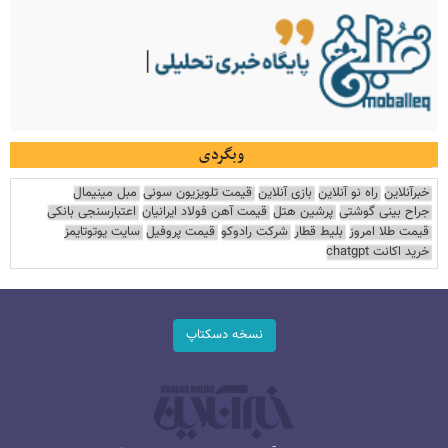
وبگردی
خبرآنلاین
راه نو آنلاین
بازی آنلاین
قیمت تلویزیون سونی
مبل مینیمال
جراح بینی گوشتی
پرشین هتل
قیمت آهن فولاد ایرانیان
اعتبارسنجی بانکی
قیمت طلا امروز
بلیط قطار
شرکت رادوکو
قیمت پروفیل
سایت یوتوتایمز
خرید اکانت chatgpt
نسخه دسکتاپ