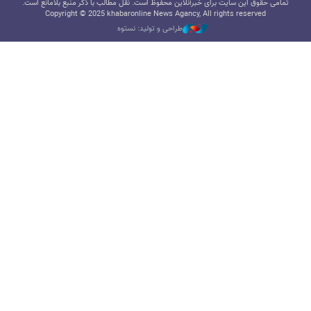
تمامی حقوق این سایت برای خبرآنلاین محفوظ است. نقل مطالب با ذکر منبع بلامانع است.
Copyright © 2025 khabaronline News Agancy, All rights reserved
طراحی و تولید: نستوه