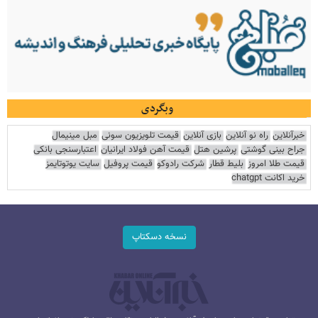
وبگردی
خبرآنلاین
راه نو آنلاین
بازی آنلاین
قیمت تلویزیون سونی
مبل مینیمال
جراح بینی گوشتی
پرشین هتل
قیمت آهن فولاد ایرانیان
اعتبارسنجی بانکی
قیمت طلا امروز
بلیط قطار
شرکت رادوکو
قیمت پروفیل
سایت یوتوتایمز
خرید اکانت chatgpt
نسخه دسکتاپ