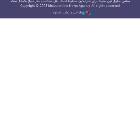
تمامی حقوق این سایت برای خبرآنلاین محفوظ است. نقل مطالب با ذکر منبع بلامانع است.
Copyright © 2025 khabaronline News Agancy, All rights reserved
طراحی و تولید: نستوه