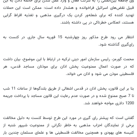
وی جامعه بین‌المللی را به شرکت فعال و وارد عمل شدن برای خاتمه دادن به این
قبیل نقض‌های اسرائیل فراخوانده و هشدار داده است: ممکن است این حملات
تهدید کننده که برای شعله‌ور کردن یک درگیری‌ مذهبی و تغذیه افراط‌ گرایی
هستند، انعکاس خطرناکی در پی داشته باشند.
انتظار می رود طرح مذکور روز چهارشنبه 15 فوریه سال جاری در کنست به
رای‌گیری گذاشته شود.
محمت گورمز، رئیس سازمان امور دینی ترکیه در ارتباط با این موضوع، بیان داشت
که در صورت اعمال ممنوعیت پخش اذان برای موذنان مساجد قدس، هر
فلسطینی موذن می شود و اذان می خواند.
بنا بر این قانون، پخش اذان در قدس اشغالی از طریق بلندگوها از ساعات 11 شب
تا 7 صبح ممنوع شده و در صورت عدم رعایت این قانون مساجد با پرداخت جریمه
1200 دلاری مواجه خواهند شد.
گفتنی است که پیشتر رای گیری در مورد این طرح توسط کنست به دليل مخالفت
برخی از نمايندگان احزاب مذهبی به خاطر نگرانى از ممنوعيت شيپور شنبه از
كنيسه هاى يهودى و همچنین مخالفت فلسطینی ها و علمای مسلمان چندین بار