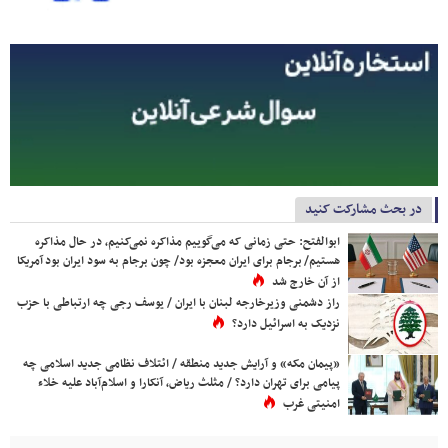
در بحث مشارکت کنید
ابوالفتح: حتی زمانی که می‌گوییم مذاکره نمی‌کنیم، در حال مذاکره
هستیم/ برجام برای ایران معجزه بود/ چون برجام به سود ایران بود آمریکا
از آن خارج شد
راز دشمنی وزیرخارجه لبنان با ایران / یوسف رجی چه ارتباطی با حزب
نزدیک به اسرائیل دارد؟
«پیمان مکه» و آرایش جدید منطقه / ائتلاف نظامی جدید اسلامی چه
پیامی برای تهران دارد؟ / مثلث ریاض، آنکارا و اسلام‌آباد علیه خلاء
امنیتی غرب