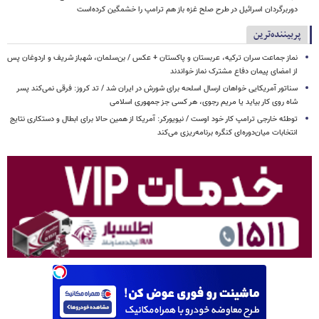
دوربرگردان اسرائیل در طرح صلح غزه باز هم ترامپ را خشمگین کرده‌است
پربیننده‌ترین
نماز جماعت سران ترکیه، عربستان و پاکستان + عکس / بن‌سلمان، شهباز شریف و اردوغان پس
از امضای پیمان دفاع مشترک نماز خواندند
سناتور آمریکایی خواهان ارسال اسلحه برای شورش در ایران شد / تد کروز: فرقی نمی‌کند پسر
شاه روی کار بیاید یا مریم رجوی، هر کسی جز جمهوری اسلامی
توطئه خارجی ترامپ کار خود اوست / نیویورکر: آمریکا از همین حالا برای ابطال و دستکاری نتایج
انتخابات میان‌دوره‌ای کنگره برنامه‌ریزی می‌کند