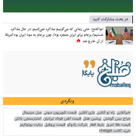
در بحث مشارکت کنید
ابوالفتح: حتی زمانی که می‌گوییم مذاکره نمی‌کنیم، در حال مذاکره
هستیم/ برجام برای ایران معجزه بود/ چون برجام به سود ایران بود آمریکا
از آن خارج شد
وبگردی
خبرآنلاین
راه نو آنلاین
بازی آنلاین
قیمت تلویزیون سونی
مبل مینیمال
جراح بینی گوشتی
پرشین هتل
قیمت آهن فولاد ایرانیان
اعتبارسنجی بانکی
قیمت طلا امروز
بلیط قطار
شرکت رادوکو
قیمت پروفیل
سایت یوتوتایمز
خرید اکانت chatgpt