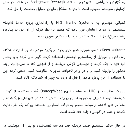
به گزارش خبرآنلاین، شهرداری منطقه Bodegraven-Reeuwijk در هلند در حال
آزمایش سیستم جدیدی است تا بتواند مشکل عابران موبایل به‌دست را حل کند.
کمپانی موسوم به HIG Traffic Systems با راه‌اندازی پروژه Light Line+
سیستمی را مورد آزمایش قرار داده که مجهز به نوار نازک ال ای دی در پیاده‌رو
پشت چراغ‌قرمز است تا هشدار لازم را به کاربر عبوری بدهد.
«Kees Oskam» عضو شورای شهر دراین‌باره می‌گوید مردم به‌طور فزاینده هنگام
راه رفتن با موبایل از رسانه‌های اجتماعی استفاده کرده، گیم بازی کرده و یا واتس
اپ خود را چک کرده و موسیقی گوش می‌کنند و از آنجایی که ما نمی‌توانیم روند
مذکور را وارونه کنیم و با در برابر تحولات فناورانه مقاومت کنیم، سعی کرده این
با استفاده از این پروژه مردم را قبل از ورود به چهارراه خطرناک، آگاه کنیم.
«مارک هافمن» از HIG به سایت خبری OmroepWest گفت استفاده از گوشی
هوشمند توسط عابران و دوچرخه‌سواران یک مشکل عمده در شهرهای بزرگ‌شده و
مثلاً در شهر لاهه، ترامواها مجبور به توقف اضطراری هستند چراکه یک نفر رعایت
نکرده و «سر در گوشی» وارد خط شده است.
در حال حاضر سیستم جدید نزدیک چند مدرسه نصب‌شده و پس از موفقیت در