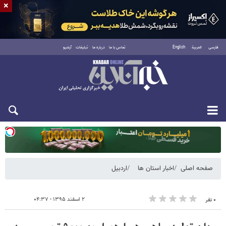
×
فارسی
العربية
English
تماس با ما
درباره ما
تبلیغات
آرشیو
یکشنبه ۱۸ مرداد ۱۴۰۵
صفحه اصلی
اخبار استان ها
اردبیل
۲ اسفند ۱۳۹۵ - ۰۴:۳۷
۰ نفر