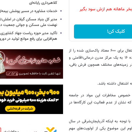
کلاهبرداری رایانه‌ای
بخر ماهانه هم ازش سود بگیر
خدمات مشاوره در مسیر پوشش بیمه‌ای 
مدیر کل بنیاد مسکن گیلان در املش:تأ
نهضت ملی مسکن و جوانی جمعیت در
کلیک کن!
تأکید مدیر حوزه ریاست جهاد کشاورزی 
هم‌افزایی برای رفع موانع تولید در دورو
نصرتی در ادامه سخنان خود تاسیس مرکز ماده ۱۶ و در راستای آن ایجاد اشتغال برای ۶۰۰ معتاد پاک‌سازی شده را از
اهم فعالیت‌های ستاد مبارزه با مواد مخدر استان اعلام و تاکید کرد: مرکز ماده ۱۶ به یک مرکز مدرن درمانی؛اقامتی و
 در زمینه‌های مختلف همچون فرش بافی،
ه اشتغال داشته باشد.
ر خصوص مخاطرات این مواد در جامعه
 نشان از عدم فعالیت این کارگاه‌ها در
با توجه به اینکه آذربایجان‌شرقی در سال
م این موضوع یکی از اولویت‌های مهم