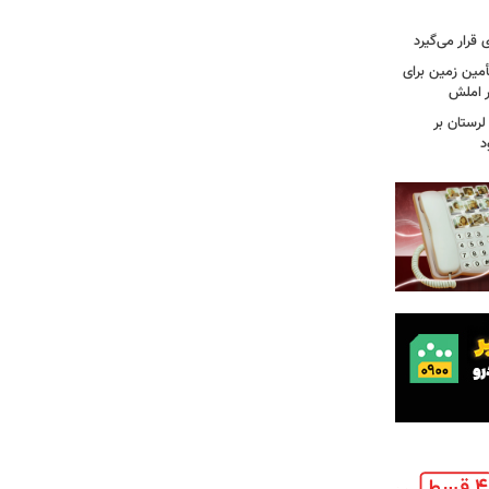
قرار می‌گیرد
مین زمین برای
 املش
لرستان بر
د