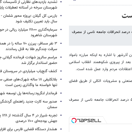
تشدید بازدیدهای نظارتی از تأسیسات 
شهرستان سرخه در آستانه تعطیلات پای
است
سال باید تعیین تکلیف شود
سرمایه‌گذاری ۲۸۰۰ میلیارد ریال
دبیر شورای هماهنگی مبارزه با مواد مخدر آذربایجان شرقی گفت: بیش از ۵۰ درصد انحرافات جامعه ناسی از مصرف
شهرستان شاهرود
۳ نفر مسافر، پیرزن ۷۰ ساله 
سرقت چندگرم طلا به قتل رساندند
ذرشهر با اشاره به اینکه مبارزه بامواد
مراسم سالروز شهادت فرمانده گیلانی ج
بعد از پیروزی شکوهمند انقلاب اسلامی
حضور استاندار برگزار شد
عتقادات مردم وارد عمل شده است.
کشف گنج‌یاب میلیاردی در سروستان ف
بلاتکلیفی ۱۸ ساله شهرک‌های صنف
نعتی و مشروبات الکلی از طریق فضای
تنها خواسته ما واگذاری زمین است
فرماندار لنگرود:رسانه‌ها پل توسعه شه
دبیر شورای هماهنگی مبارزه با مواد مخدر آذربایجان شرقی گفت: بیش از ۵۰ درصد انحرافات جامعه ناسی از مصرف
صدور سه کارت جدید راهنمای گردشگری
سمنان
تجربه
جهش بودجه‌ای ۷۰۰ درصدی
هشدار دستگاه قضایی فارس برای افزای