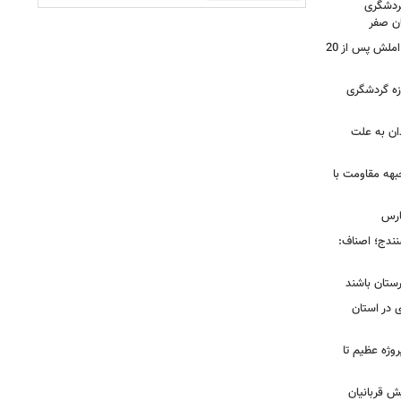
گردشگری
ان صفر
بازرس کل گیلان :پروژه محور شلمان - املش پس از 20
ی در حوزه گردشگری
را در همدان به علت
بهه مقاومت با
ارس
ی سنندج؛ اصناف:
رستان باشند
 در استان
 شیراز در ۴ سال گذشته؛ از ۱۲۸ پروژه عظیم تا
ش قربانیان