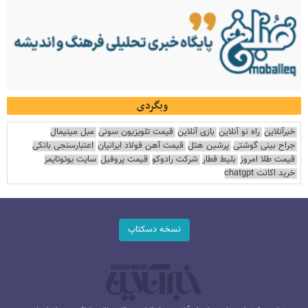
وبگردی
خبرآنلاین
راه نو آنلاین
بازی آنلاین
قیمت تلویزیون سونی
مبل مینیمال
جراح بینی گوشتی
پرشین هتل
قیمت آهن فولاد ایرانیان
اعتبارسنجی بانکی
قیمت طلا امروز
بلیط قطار
شرکت رادوکو
قیمت پروفیل
سایت یوتوتایمز
خرید اکانت chatgpt
نسخه دسکتاپ