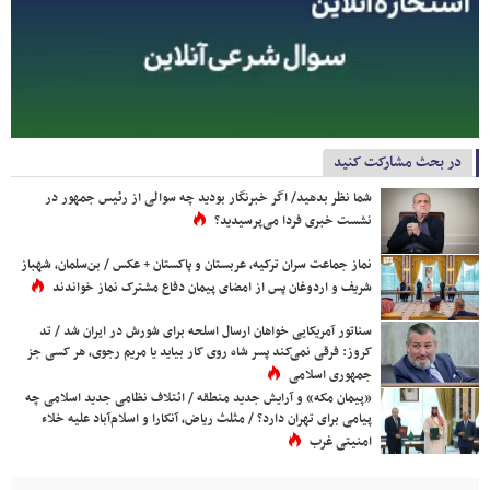
در بحث مشارکت کنید
شما نظر بدهید/ اگر خبرنگار بودید چه سوالی از رئیس جمهور در
نشست خبری فردا می‌پرسیدید؟
نماز جماعت سران ترکیه، عربستان و پاکستان + عکس / بن‌سلمان، شهباز
شریف و اردوغان پس از امضای پیمان دفاع مشترک نماز خواندند
سناتور آمریکایی خواهان ارسال اسلحه برای شورش در ایران شد / تد
کروز: فرقی نمی‌کند پسر شاه روی کار بیاید یا مریم رجوی، هر کسی جز
جمهوری اسلامی
«پیمان مکه» و آرایش جدید منطقه / ائتلاف نظامی جدید اسلامی چه
پیامی برای تهران دارد؟ / مثلث ریاض، آنکارا و اسلام‌آباد علیه خلاء
امنیتی غرب