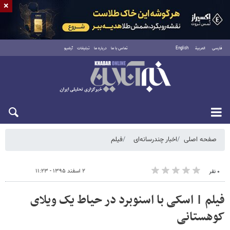
×
فارسی
العربية
English
تماس با ما
درباره ما
تبلیغات
آرشیو
پنجشنبه ۱۵ مرداد ۱۴۰۵
صفحه اصلی
اخبار چندرسانه‌ای
فیلم
۲ اسفند ۱۳۹۵ - ۱۱:۲۳
۰ نفر
فیلم | اسکی با اسنوبرد در حیاط یک ویلای
کوهستانی