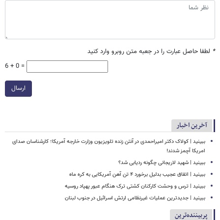
*
لطفا حاصل عبارت را در جعبه متن روبرو وارد کنید
6 + 0 =
ارسال
آخرین اخبار
ببینید | کولاک دکتر امیراحمدی در آنتن زنده تلویزیون وزارت خارجه آمریکا؛ کارشناسان صدای
امریکا آچمز شدند!
ببینید | شهید لاریجانی چگونه ردیابی شد؟
ببینید | اتفاق عجیب بدلیل برخورد ۴ تن آهن آمریکایی به کره ماه
ببینید | ترس و وحشت کارکنان کشتی ترک هنگام عبور پهپاد روسیه
ببینید | جدیدترین عملیات غیرنظامی ارتش اسرائیل در جنوب لبنان
پربیننده‌ترین