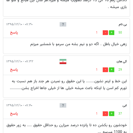
داداش رقم 10 الی 15 درصد تصویب میشه و میره.هر سال این مبالغ و شو ها
بازی میشه .
بی نام
۰۷:۳۰ - ۱۳۹۵/۱۲/۱۰
پاسخ
1
50
زهی خیال باطل . اگه دو و نیم بشه من سرمو با شمشیر میزنم
کی هان
۰۷:۳۲ - ۱۳۹۵/۱۲/۱۰
پاسخ
1
29
این خط و اینم نشون....... یا این حقوق رو نمیدن هر جند باز هم نسبت به
تورم کم اسن یا اینکه باعث میشه خیلی ها از خیلی جاها اخراج بشن..........
ابی
۰۷:۴۰ - ۱۳۹۵/۱۲/۱۰
پاسخ
1
37
خودشون رو بکشن ده تا پانزده درصد میزارن رو حداقل حقوق .... به زور حقوق
به 1100 میرسه ...