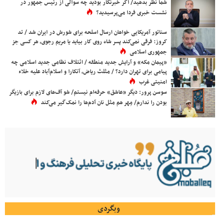
شما نظر بدهید/ اگر خبرنگار بودید چه سوالی از رئیس جمهور در
نشست خبری فردا می‌پرسیدید؟
سناتور آمریکایی خواهان ارسال اسلحه برای شورش در ایران شد / تد
کروز: فرقی نمی‌کند پسر شاه روی کار بیاید یا مریم رجوی، هر کسی جز
جمهوری اسلامی
«پیمان مکه» و آرایش جدید منطقه / ائتلاف نظامی جدید اسلامی چه
پیامی برای تهران دارد؟ / مثلث ریاض، آنکارا و اسلام‌آباد علیه خلاء
امنیتی غرب
سوسن پرور: دیگر «عاشق» حرفه‌ام نیستم/ شو آف‌های لازم برای بازیگر
بودن را ندارم/ مِهر هم مثل نان آدم‌ها را نمک‌گیر می‌کند
وبگردی