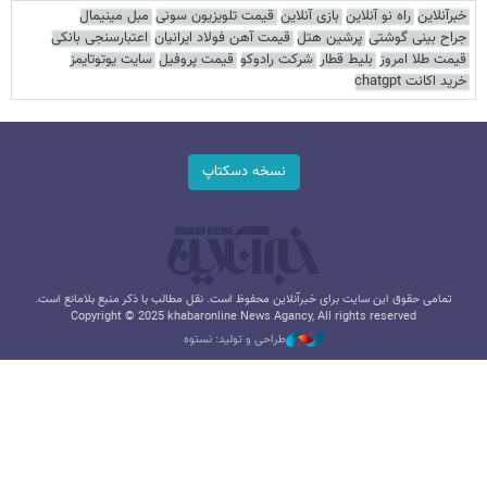
خبرآنلاین
راه نو آنلاین
بازی آنلاین
قیمت تلویزیون سونی
مبل مینیمال
جراح بینی گوشتی
پرشین هتل
قیمت آهن فولاد ایرانیان
اعتبارسنجی بانکی
قیمت طلا امروز
بلیط قطار
شرکت رادوکو
قیمت پروفیل
سایت یوتوتایمز
خرید اکانت chatgpt
نسخه دسکتاپ
تمامی حقوق این سایت برای خبرآنلاین محفوظ است. نقل مطالب با ذکر منبع بلامانع است.
Copyright © 2025 khabaronline News Agancy, All rights reserved
طراحی و تولید: نستوه