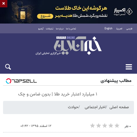
×
فارسی
العربية
English
تماس با ما
درباره ما
تبلیغات
آرشیو
جمعه ۱۶ مرداد ۱۴۰۵
مطالب پیشنهادی
۱ میلیارد اعتبار خرید طلا | بدون ضامن و چک
صفحه اصلی
اخبار اجتماعی
حوادث
۱۲ اسفند ۱۳۹۵ - ۰۶:۴۲
۰ نفر