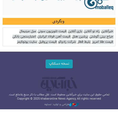
وبگردی
خبرآنلاین
راه نو آنلاین
بازی آنلاین
قیمت تلویزیون سونی
مبل مینیمال
جراح بینی گوشتی
پرشین هتل
قیمت آهن فولاد ایرانیان
اعتبارسنجی بانکی
قیمت طلا امروز
بلیط قطار
شرکت رادوکو
قیمت پروفیل
سایت یوتوتایمز
نسخه دسکتاپ
تمامی حقوق این سایت برای خبرآنلاین محفوظ است. نقل مطالب با ذکر منبع بلامانع است.
Copyright © 2025 khabaronline News Agancy, All rights reserved
طراحی و تولید: نستوه