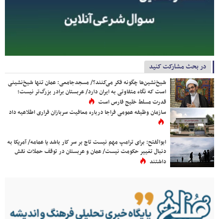
در بحث مشارکت کنید
شیخ‌نشین‌ها چگونه فکر می‌کنند؟/ مسجدجامعی: عمان تنها شیخ‌نشینی
است که نگاه متفاوتی به ایران دارد/ عربستان برادر بزرگ‌تر نیست؛
قدرت مسلط خلیج فارس است
سازمان وظیفه عمومی فراجا درباره معافیت سربازان فراری اطلاعیه داد
ابوالفتح: برای ترامپ مهم نیست تاج بر سر کار باشد یا عمامه/ آمریکا به
دنبال تغییر حکومت نیست/ عمان و عربستان در توقف حملات نقش
داشتند