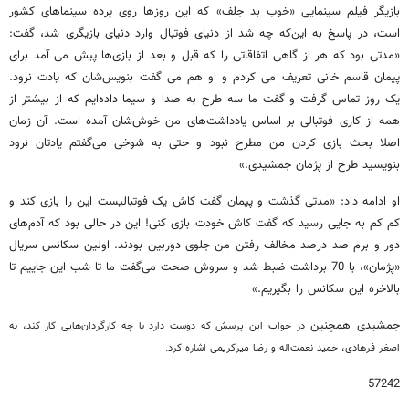
بازیگر فیلم سینمایی «خوب بد جلف» که این روزها روی پرده سینماهای کشور
است، در پاسخ به این‌که چه شد از دنیای فوتبال وارد دنیای بازیگری شد، گفت:
«مدتی بود که هر از گاهی اتفاقاتی را که قبل و بعد از بازی‌ها پیش می آمد برای
پیمان قاسم خانی تعریف می کردم و او هم می گفت بنویس‌شان که یادت نرود.
یک روز تماس گرفت و گفت ما سه طرح به صدا و سیما داده‌ایم که از بیشتر از
همه از کاری فوتبالی بر اساس یادداشت‌های من خوش‌‌شان آمده است. آن زمان
اصلا بحث بازی کردن من مطرح نبود و حتی به شوخی می‌گفتم یادتان نرود
بنویسید طرح از پژمان جمشیدی.»
او ادامه داد: «مدتی گذشت و پیمان گفت کاش یک فوتبالیست این را بازی کند و
کم کم به جایی رسید که گفت کاش خودت بازی کنی! این در حالی بود که آدم‌های
دور و برم صد درصد مخالف رفتن من جلوی دوربین بودند. اولین سکانس سریال
«پژمان»، با 70 برداشت ضبط شد و سروش صحت می‌گفت ما تا شب این جاییم تا
بالاخره این سکانس را بگیریم.»
جمشیدی همچنین
در جواب این پرسش که دوست دارد با چه کارگردان‌هایی کار کند، به
اصغر فرهادی، حمید نعمت‌اله و رضا میرکریمی اشاره کرد.
57242