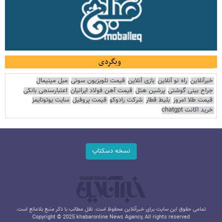
وبگردی
خبرآنلاین
راه نو آنلاین
بازی آنلاین
قیمت تلویزیون سونی
مبل مینیمال
جراح بینی گوشتی
پرشین هتل
قیمت آهن فولاد ایرانیان
اعتبارسنجی بانکی
قیمت طلا امروز
بلیط قطار
شرکت رادوکو
قیمت پروفیل
سایت یوتوتایمز
خرید اکانت chatgpt
نسخه دسکتاپ
تمامی حقوق این سایت برای خبرآنلاین محفوظ است. نقل مطالب با ذکر منبع بلامانع است.
Copyright © 2025 khabaronline News Agancy, All rights reserved