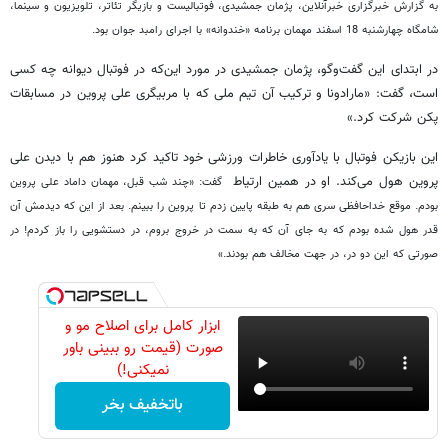
به گزارش خبرگزاری خبرآنلاین، پژمان جمشیدی، فوتبالیست و بازیگر تئاتر، تلویزیون و سینما،
شامگاه چهارشنبه 18 اسفند مهمان برنامه «خندوانه» با اجرای رامبد جوان بود.
در ابتدای این گفت‌و‌گو، پژمان جمشیدی در مورد این‌که در فوتبال دیوانه چه کسی
است، گفت: «مارادونا و ترکیب آن تیم ملی که با مربیگری علی پروین در مسابقات
پکن شرکت کرد.»
این بازیکن فوتبال با یادآوری خاطرات ورزشی خود تاکید کرد هنوز هم با دیدن علی
پروین هول می‌کند. او در همین ارتیاط
گفت: «چند شب قبل، مهمان داماد علی پروین
بودم. موقع خداحافظی سری هم به طبقه پایین زدم تا پروین را ببینم. بعد از این که دیدمش آن
قدر هول شده بودم که به جای آن که به سمت در خروج بروم، در دستشویی را باز کردم! در
صورتی که این دو در، در جهت مخالف هم بودند.»
ابزار کامل برای اصلاح مو و
صورت (قیمت رو ببینی باور
نمیکنی!)
باتخفیف بخر