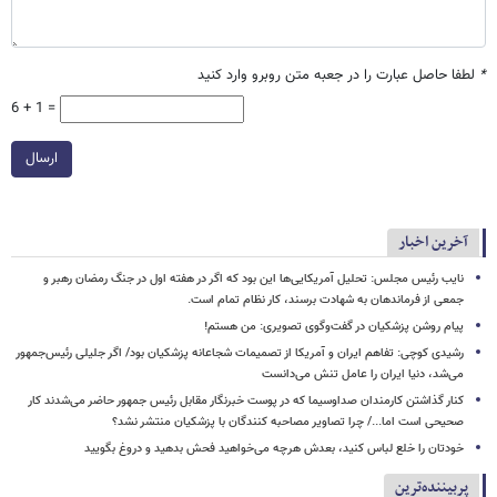
*
لطفا حاصل عبارت را در جعبه متن روبرو وارد کنید
6 + 1 =
ارسال
آخرین اخبار
نایب رئیس مجلس: تحلیل آمریکایی‌ها این بود که اگر در هفته اول در جنگ رمضان رهبر و
جمعی از فرماندهان به شهادت برسند، کار نظام تمام است.
پیام روشن پزشکیان در گفت‌وگوی تصویری: من هستم!
رشیدی کوچی: تفاهم ایران و آمریکا از تصمیمات شجاعانه پزشکیان بود/ اگر جلیلی رئیس‌جمهور
می‌شد، دنیا ایران را عامل تنش می‌دانست
کنار گذاشتن کارمندان صداوسیما که در پوست خبرنگار مقابل رئیس جمهور حاضر می‌شدند کار
صحیحی است اما.../ چرا تصاویر مصاحبه کنندگان با پزشکیان منتشر نشد؟
خودتان را خلع لباس کنید، بعدش هرچه می‌خواهید فحش بدهید و دروغ بگویید
پربیننده‌ترین