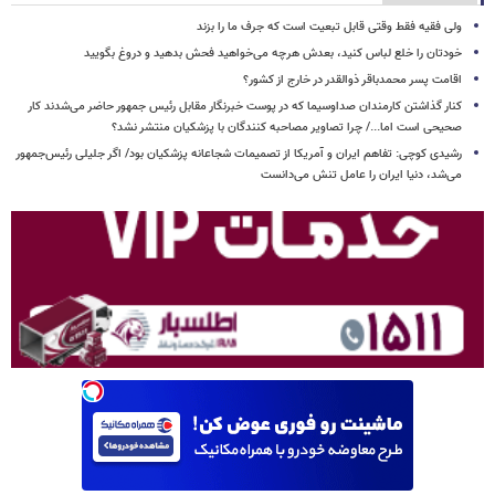
ولی فقیه فقط وقتی قابل تبعیت است که جرف ما را بزند
خودتان را خلع لباس کنید، بعدش هرچه می‌خواهید فحش بدهید و دروغ بگویید
اقامت پسر محمدباقر ذوالقدر در خارج از کشور؟
کنار گذاشتن کارمندان صداوسیما که در پوست خبرنگار مقابل رئیس جمهور حاضر می‌شدند کار
صحیحی است اما.../ چرا تصاویر مصاحبه کنندگان با پزشکیان منتشر نشد؟
رشیدی کوچی: تفاهم ایران و آمریکا از تصمیمات شجاعانه پزشکیان بود/ اگر جلیلی رئیس‌جمهور
می‌شد، دنیا ایران را عامل تنش می‌دانست